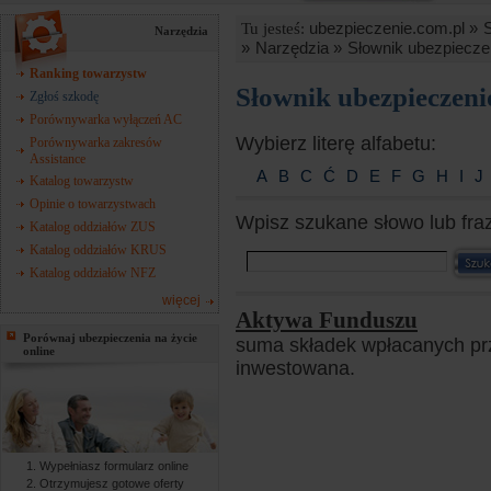
ubezpieczenie.com.pl »
Tu jesteś:
Narzędzia
»
Narzędzia »
Słownik ubezpiecze
Ranking towarzystw
Słownik ubezpieczen
Zgłoś szkodę
Porównywarka wyłączeń AC
Wybierz literę alfabetu:
Porównywarka zakresów
Assistance
A
B
C
Ć
D
E
F
G
H
I
J
Katalog towarzystw
Opinie o towarzystwach
Wpisz szukane słowo lub fra
Katalog oddziałów ZUS
Katalog oddziałów KRUS
Katalog oddziałów NFZ
więcej
Aktywa Funduszu
Porównaj ubezpieczenia na życie
suma składek wpłacanych prz
online
inwestowana.
Wypełniasz formularz online
Otrzymujesz gotowe oferty