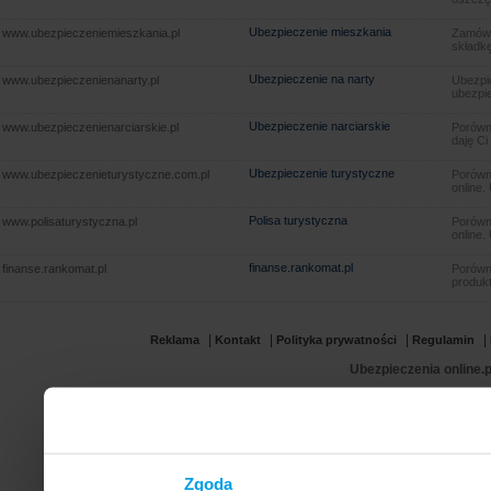
Ubezpieczenie mieszkania
www.ubezpieczeniemieszkania.pl
Zamów u
składkę
Ubezpieczenie na narty
www.ubezpieczenienanarty.pl
Ubezpie
ubezpie
Ubezpieczenie narciarskie
www.ubezpieczenienarciarskie.pl
Porówna
daję Ci
Ubezpieczenie turystyczne
www.ubezpieczenieturystyczne.com.pl
Porówna
online.
Polisa turystyczna
www.polisaturystyczna.pl
Porówna
online.
finanse.rankomat.pl
finanse.rankomat.pl
Porówn
produkt
|
|
|
|
Reklama
Kontakt
Polityka prywatności
Regulamin
Ubezpieczenia online.p
Zgoda