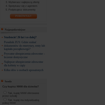
Wybierasz najlepszą ofertę
Spotykasz się z agentem
Podpisujesz dokumenty
PORÓWNAJ!
Najpopularniejsze
Studencie! 26 lat i co dalej?
Poradnik ZUS: Gdzie szukać
dokumentów do emerytury, renty lub
kapitału początkowego?
Prywatne ubezpieczenia zdrowotne –
leczenie dentystyczne
Najlepsze ubezpieczenie zdrowotne
dla kobiety w ciąży
Kilka słów o osobach uposażonych
Sonda
Czy kupisz NNW dla dziecka?
Tak, kupię NNW oferowane
przez szkołę
Tak, kupię mu indywidualną
polisę NNW