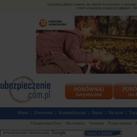
Używamy plików cookies, by ułatwić korzystanie z naszego s
zmień ustawienia swojej przeglądarki. Wi
Home
Zdrowotne
Komunikacyjne
Domu
Na życie
Tury
|
|
|
|
|
Ubezpieczenia Direct
Dla rolników
Narzędzia
Porady eksperta