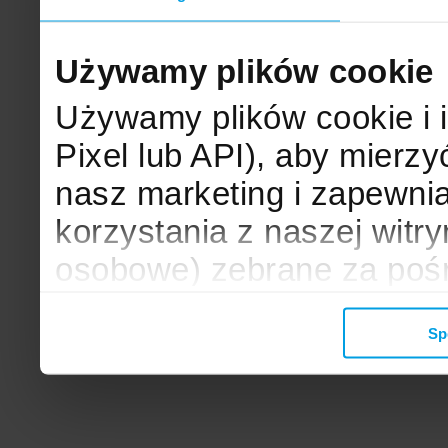
Używamy plików cookie
Używamy plików cookie i 
Pixel lub API), aby mier
nasz marketing i zapewni
korzystania z naszej witr
osobowe) zebrane za poś
mogą zostać wykorzystane
Sp
wyświetlanych Ci reklam. 
zbieramy, udostępniamy 
społecznościowym oraz f