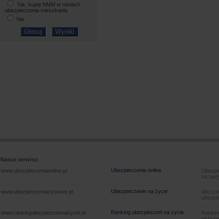
Tak, kupię NNW w ramach
ubezpieczenia mieszkania
Nie
Nasze serwisy:
Ubezpieczenia online
www.ubezpieczeniaonline.pl
Ubezpie
na nart
Ubezpieczenie na życie
www.ubezpieczeniazyciowe.pl
Wszyst
ubezpie
Ranking ubezpieczeń na życie
www.rankingubezpieczennazycie.pl
Rankin
oszczę