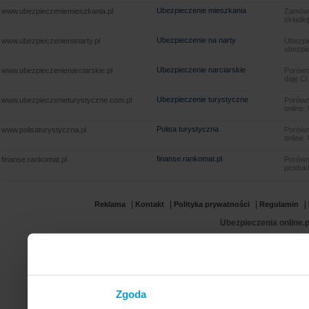
Ubezpieczenie mieszkania
www.ubezpieczeniemieszkania.pl
Zamów u
składkę
Ubezpieczenie na narty
www.ubezpieczenienanarty.pl
Ubezpie
ubezpie
Ubezpieczenie narciarskie
www.ubezpieczenienarciarskie.pl
Porówna
daję Ci
Ubezpieczenie turystyczne
www.ubezpieczenieturystyczne.com.pl
Porówna
online.
Polisa turystyczna
www.polisaturystyczna.pl
Porówna
online.
finanse.rankomat.pl
finanse.rankomat.pl
Porówn
produkt
|
|
|
|
Reklama
Kontakt
Polityka prywatności
Regulamin
Ubezpieczenia online.p
Zgoda