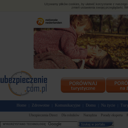
Używamy plików cookies, by ułatwić korzystanie z naszego s
zmień ustawienia swojej przeglądarki. Wi
Home
Zdrowotne
Komunikacyjne
Domu
Na życie
Tury
|
|
|
|
|
Ubezpieczenia Direct
Dla rolników
Narzędzia
Porady eksperta