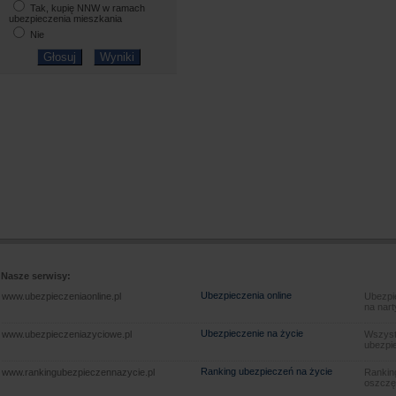
Tak, kupię NNW w ramach
ubezpieczenia mieszkania
Nie
Nasze serwisy:
Ubezpieczenia online
www.ubezpieczeniaonline.pl
Ubezpie
na nart
Ubezpieczenie na życie
www.ubezpieczeniazyciowe.pl
Wszyst
ubezpie
Ranking ubezpieczeń na życie
www.rankingubezpieczennazycie.pl
Rankin
oszczę