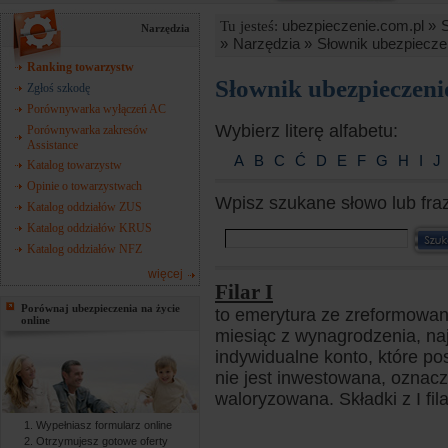
ubezpieczenie.com.pl »
Tu jesteś:
Narzędzia
»
Narzędzia »
Słownik ubezpiecze
Ranking towarzystw
Słownik ubezpieczen
Zgłoś szkodę
Porównywarka wyłączeń AC
Wybierz literę alfabetu:
Porównywarka zakresów
Assistance
A
B
C
Ć
D
E
F
G
H
I
J
Katalog towarzystw
Opinie o towarzystwach
Wpisz szukane słowo lub fra
Katalog oddziałów ZUS
Katalog oddziałów KRUS
Katalog oddziałów NFZ
więcej
Filar I
Porównaj ubezpieczenia na życie
to emerytura ze zreformowan
online
miesiąc z wynagrodzenia, najw
indywidualne konto, które po
nie jest inwestowana, oznacza
waloryzowana. Składki z I fil
Wypełniasz formularz online
Otrzymujesz gotowe oferty