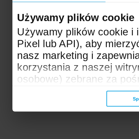
Używamy plików cookie
Używamy plików cookie i 
Pixel lub API), aby mier
nasz marketing i zapewni
korzystania z naszej witr
osobowe) zebrane za poś
mogą zostać wykorzystane
Sp
wyświetlanych Ci reklam. 
zbieramy, udostępniamy 
społecznościowym oraz f
analitycznym, z którymi w