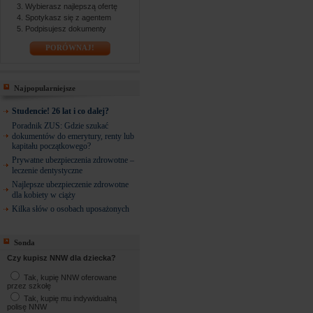
Wybierasz najlepszą ofertę
Spotykasz się z agentem
Podpisujesz dokumenty
PORÓWNAJ!
Najpopularniejsze
Studencie! 26 lat i co dalej?
Poradnik ZUS: Gdzie szukać
dokumentów do emerytury, renty lub
kapitału początkowego?
Prywatne ubezpieczenia zdrowotne –
leczenie dentystyczne
Najlepsze ubezpieczenie zdrowotne
dla kobiety w ciąży
Kilka słów o osobach uposażonych
Sonda
Czy kupisz NNW dla dziecka?
Tak, kupię NNW oferowane
przez szkołę
Tak, kupię mu indywidualną
polisę NNW