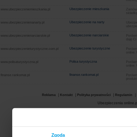
Ubezpieczenie mieszkania
www.ubezpieczeniemieszkania.pl
Zamów u
składkę
Ubezpieczenie na narty
www.ubezpieczenienanarty.pl
Ubezpie
ubezpie
Ubezpieczenie narciarskie
www.ubezpieczenienarciarskie.pl
Porówna
daję Ci
Ubezpieczenie turystyczne
www.ubezpieczenieturystyczne.com.pl
Porówna
online.
Polisa turystyczna
www.polisaturystyczna.pl
Porówna
online.
finanse.rankomat.pl
finanse.rankomat.pl
Porówn
produkt
|
|
|
|
Reklama
Kontakt
Polityka prywatności
Regulamin
Ubezpieczenia online.p
Zgoda