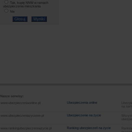
Tak, kupię NNW w ramach
ubezpieczenia mieszkania
Nie
Nasze serwisy:
Ubezpieczenia online
www.ubezpieczeniaonline.pl
Ubezpie
na nart
Ubezpieczenie na życie
www.ubezpieczeniazyciowe.pl
Wszyst
ubezpie
Ranking ubezpieczeń na życie
www.rankingubezpieczennazycie.pl
Rankin
oszczę