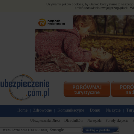
Używamy plików cookies, by ułatwić korzystanie z naszego s
zmień ustawienia swojej przeglądarki. Wi
Home
Zdrowotne
Komunikacyjne
Domu
Na życie
Tury
|
|
|
|
|
Ubezpieczenia Direct
Dla rolników
Narzędzia
Porady eksperta