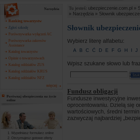
ubezpieczenie.com.pl »
Tu jesteś:
Narzędzia
»
Narzędzia »
Słownik ubezpiecze
Ranking towarzystw
Słownik ubezpieczen
Zgłoś szkodę
Porównywarka wyłączeń AC
Wybierz literę alfabetu:
Porównywarka zakresów
Assistance
A
B
C
Ć
D
E
F
G
H
I
J
Katalog towarzystw
Opinie o towarzystwach
Wpisz szukane słowo lub fra
Katalog oddziałów ZUS
Katalog oddziałów KRUS
Katalog oddziałów NFZ
więcej
Fundusz obligacji
Porównaj ubezpieczenia na życie
Fundusze inwestycyjne inwes
online
oprocentowaniu. Dzielą się 
wartościowych, średni termi
zazwyczaj najbardziej „bezpi
Wypełniasz formularz online
Otrzymujesz gotowe oferty