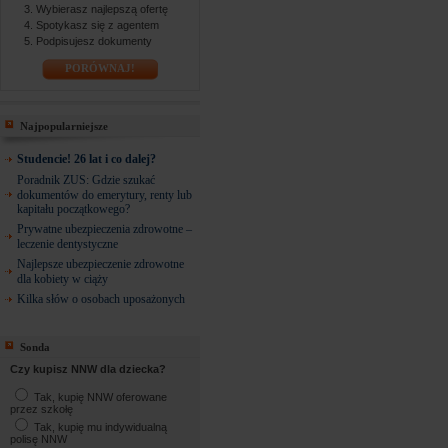
Wybierasz najlepszą ofertę
Spotykasz się z agentem
Podpisujesz dokumenty
PORÓWNAJ!
Najpopularniejsze
Studencie! 26 lat i co dalej?
Poradnik ZUS: Gdzie szukać
dokumentów do emerytury, renty lub
kapitału początkowego?
Prywatne ubezpieczenia zdrowotne –
leczenie dentystyczne
Najlepsze ubezpieczenie zdrowotne
dla kobiety w ciąży
Kilka słów o osobach uposażonych
Sonda
Czy kupisz NNW dla dziecka?
Tak, kupię NNW oferowane
przez szkołę
Tak, kupię mu indywidualną
polisę NNW