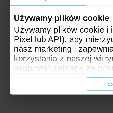
Używamy plików cookie
Używamy plików cookie i 
Pixel lub API), aby mier
nasz marketing i zapewni
korzystania z naszej witr
osobowe) zebrane za poś
mogą zostać wykorzystane
Sp
wyświetlanych Ci reklam. 
zbieramy, udostępniamy 
społecznościowym oraz f