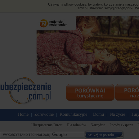
Używamy plików cookies, by ułatwić korzystanie z naszego s
zmień ustawienia swojej przeglądarki. Wi
Home
Zdrowotne
Komunikacyjne
Domu
Na życie
Tury
|
|
|
|
|
Ubezpieczenia Direct
Dla rolników
Narzędzia
Porady eksperta