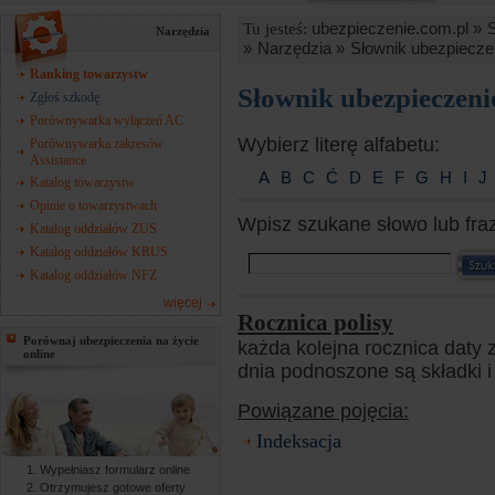
ubezpieczenie.com.pl »
Tu jesteś:
Narzędzia
»
Narzędzia »
Słownik ubezpiecze
Ranking towarzystw
Słownik ubezpieczen
Zgłoś szkodę
Porównywarka wyłączeń AC
Wybierz literę alfabetu:
Porównywarka zakresów
Assistance
A
B
C
Ć
D
E
F
G
H
I
J
Katalog towarzystw
Opinie o towarzystwach
Wpisz szukane słowo lub fra
Katalog oddziałów ZUS
Katalog oddziałów KRUS
Katalog oddziałów NFZ
więcej
Rocznica polisy
Porównaj ubezpieczenia na życie
każda kolejna rocznica daty
online
dnia podnoszone są składki i
Powiązane pojęcia:
Indeksacja
Wypełniasz formularz online
Otrzymujesz gotowe oferty