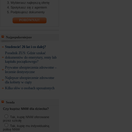
Wybierasz najlepszą ofertę
Spotykasz się z agentem
Podpisujesz dokumenty
PORÓWNAJ!
Najpopularniejsze
Studencie! 26 lat i co dalej?
Poradnik ZUS: Gdzie szukać
dokumentów do emerytury, renty lub
kapitału początkowego?
Prywatne ubezpieczenia zdrowotne –
leczenie dentystyczne
Najlepsze ubezpieczenie zdrowotne
dla kobiety w ciąży
Kilka słów o osobach uposażonych
Sonda
Czy kupisz NNW dla dziecka?
Tak, kupię NNW oferowane
przez szkołę
Tak, kupię mu indywidualną
polisę NNW