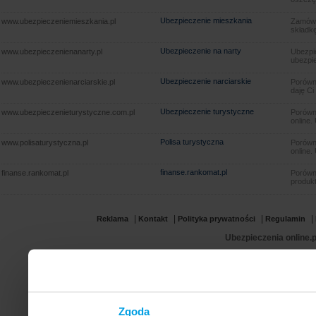
Ubezpieczenie mieszkania
www.ubezpieczeniemieszkania.pl
Zamów u
składkę
Ubezpieczenie na narty
www.ubezpieczenienanarty.pl
Ubezpie
ubezpie
Ubezpieczenie narciarskie
www.ubezpieczenienarciarskie.pl
Porówna
daję Ci
Ubezpieczenie turystyczne
www.ubezpieczenieturystyczne.com.pl
Porówna
online.
Polisa turystyczna
www.polisaturystyczna.pl
Porówna
online.
finanse.rankomat.pl
finanse.rankomat.pl
Porówn
produkt
|
|
|
|
Reklama
Kontakt
Polityka prywatności
Regulamin
Ubezpieczenia online.p
Zgoda