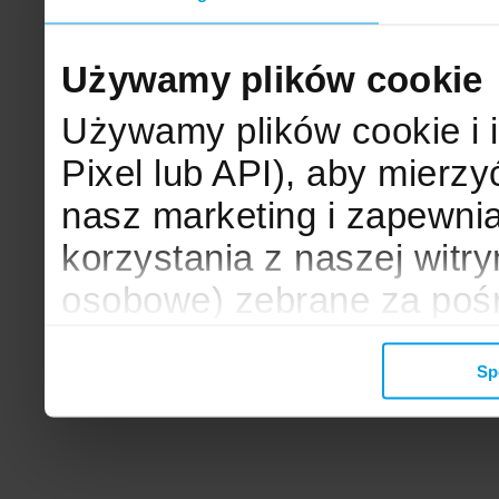
Używamy plików cookie
Używamy plików cookie i 
Pixel lub API), aby mier
nasz marketing i zapewni
korzystania z naszej witr
osobowe) zebrane za poś
mogą zostać wykorzystane
Sp
wyświetlanych Ci reklam. 
zbieramy, udostępniamy 
społecznościowym oraz f