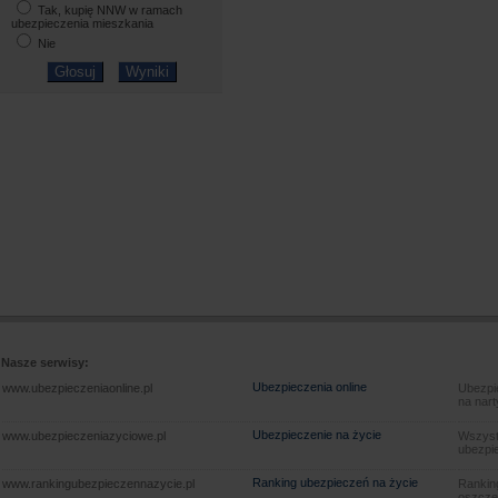
Tak, kupię NNW w ramach
ubezpieczenia mieszkania
Nie
Nasze serwisy:
Ubezpieczenia online
www.ubezpieczeniaonline.pl
Ubezpie
na nart
Ubezpieczenie na życie
www.ubezpieczeniazyciowe.pl
Wszyst
ubezpie
Ranking ubezpieczeń na życie
www.rankingubezpieczennazycie.pl
Rankin
oszczę