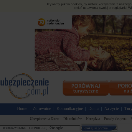
Używamy plików cookies, by ułatwić korzystanie z naszego s
zmień ustawienia swojej przeglądarki. Wi
Home
Zdrowotne
Komunikacyjne
Domu
Na życie
Tury
|
|
|
|
|
Ubezpieczenia Direct
Dla rolników
Narzędzia
Porady eksperta