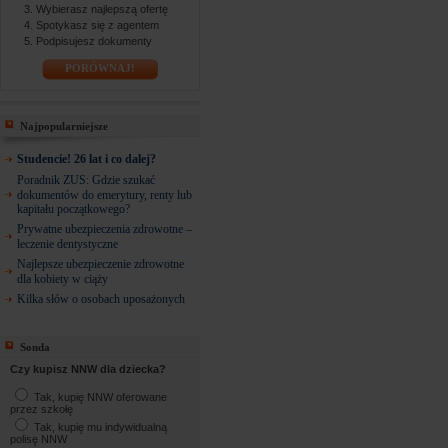
Wybierasz najlepszą ofertę
Spotykasz się z agentem
Podpisujesz dokumenty
PORÓWNAJ!
Najpopularniejsze
Studencie! 26 lat i co dalej?
Poradnik ZUS: Gdzie szukać
dokumentów do emerytury, renty lub
kapitału początkowego?
Prywatne ubezpieczenia zdrowotne –
leczenie dentystyczne
Najlepsze ubezpieczenie zdrowotne
dla kobiety w ciąży
Kilka słów o osobach uposażonych
Sonda
Czy kupisz NNW dla dziecka?
Tak, kupię NNW oferowane
przez szkołę
Tak, kupię mu indywidualną
polisę NNW