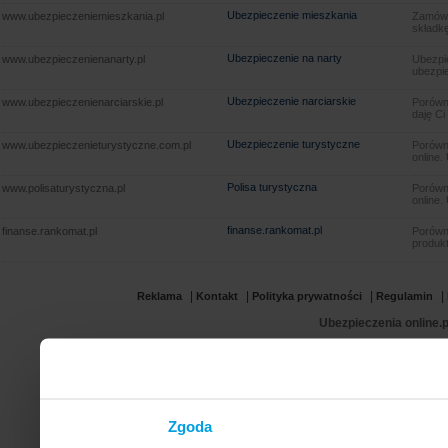
Ubezpieczenie mieszkania
www.ubezpieczeniemieszkania.pl
Zamów u
składkę
Ubezpieczenie na narty
www.ubezpieczenienanarty.pl
Ubezpie
ubezpie
Ubezpieczenie narciarskie
www.ubezpieczenienarciarskie.pl
Porówna
daję Ci
Ubezpieczenie turystyczne
www.ubezpieczenieturystyczne.com.pl
Porówna
online.
Polisa turystyczna
www.polisaturystyczna.pl
Porówna
online.
finanse.rankomat.pl
finanse.rankomat.pl
Porówn
produkt
|
|
|
|
Reklama
Kontakt
Polityka prywatności
Regulamin
Ubezpieczenia online.p
Zgoda