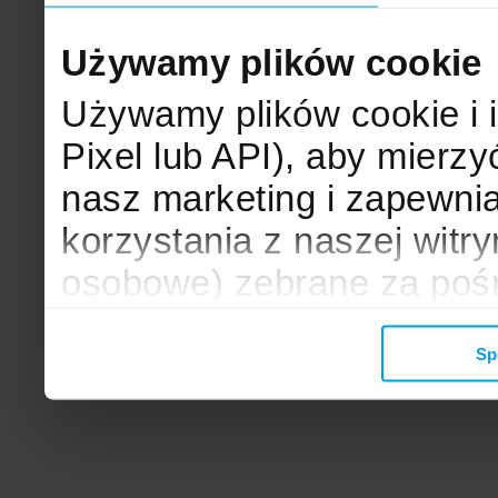
Używamy plików cookie
Używamy plików cookie i 
Pixel lub API), aby mier
nasz marketing i zapewni
korzystania z naszej witr
osobowe) zebrane za poś
mogą zostać wykorzystane
Sp
wyświetlanych Ci reklam. 
zbieramy, udostępniamy 
społecznościowym oraz f
analitycznym, z którymi w