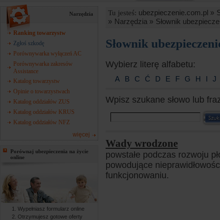
ubezpieczenie.com.pl »
Tu jesteś:
Narzędzia
»
Narzędzia »
Słownik ubezpiecze
Ranking towarzystw
Słownik ubezpieczen
Zgłoś szkodę
Porównywarka wyłączeń AC
Wybierz literę alfabetu:
Porównywarka zakresów
Assistance
A
B
C
Ć
D
E
F
G
H
I
J
Katalog towarzystw
Opinie o towarzystwach
Wpisz szukane słowo lub fra
Katalog oddziałów ZUS
Katalog oddziałów KRUS
Katalog oddziałów NFZ
więcej
Wady wrodzone
Porównaj ubezpieczenia na życie
powstałe podczas rozwoju p
online
powodujące nieprawidłowości
funkcjonowaniu.
Wypełniasz formularz online
Otrzymujesz gotowe oferty