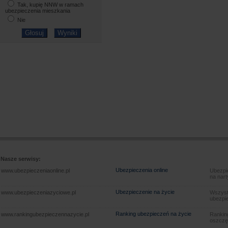
Tak, kupię NNW w ramach
ubezpieczenia mieszkania
Nie
Nasze serwisy:
Ubezpieczenia online
www.ubezpieczeniaonline.pl
Ubezpie
na nart
Ubezpieczenie na życie
www.ubezpieczeniazyciowe.pl
Wszyst
ubezpie
Ranking ubezpieczeń na życie
www.rankingubezpieczennazycie.pl
Rankin
oszczę