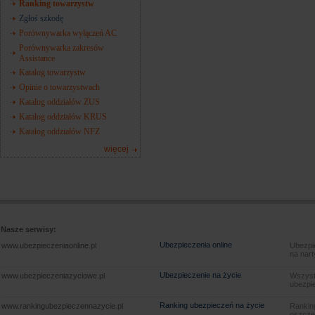
Ranking towarzystw
Zgłoś szkodę
Porównywarka wyłączeń AC
Porównywarka zakresów
Assistance
Katalog towarzystw
Opinie o towarzystwach
Katalog oddziałów ZUS
Katalog oddziałów KRUS
Katalog oddziałów NFZ
więcej
Nasze serwisy:
Ubezpieczenia online
www.ubezpieczeniaonline.pl
Ubezpie
na nart
Ubezpieczenie na życie
www.ubezpieczeniazyciowe.pl
Wszyst
ubezpie
Ranking ubezpieczeń na życie
www.rankingubezpieczennazycie.pl
Rankin
oszczę