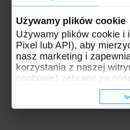
Używamy plików cookie
Używamy plików cookie i 
Pixel lub API), aby mier
nasz marketing i zapewni
korzystania z naszej witr
osobowe) zebrane za poś
mogą zostać wykorzystane
Sp
wyświetlanych Ci reklam. 
zbieramy, udostępniamy 
społecznościowym oraz f