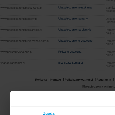
Ubezpieczenie mieszkania
www.ubezpieczeniemieszkania.pl
Zamów u
składkę
Ubezpieczenie na narty
www.ubezpieczenienanarty.pl
Ubezpie
ubezpie
Ubezpieczenie narciarskie
www.ubezpieczenienarciarskie.pl
Porówna
daję Ci
Ubezpieczenie turystyczne
www.ubezpieczenieturystyczne.com.pl
Porówna
online.
Polisa turystyczna
www.polisaturystyczna.pl
Porówna
online.
finanse.rankomat.pl
finanse.rankomat.pl
Porówn
produkt
|
|
|
|
Reklama
Kontakt
Polityka prywatności
Regulamin
Ubezpieczenia online.p
Zgoda