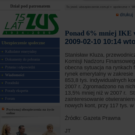
Dział pod patronatem
Tu jesteś:
ubezpieczenie.com.pl »
spoleczne »
Wi
drukuj
Ponad 6% mniej IKE 
2009-02-10 10:14 wt
Ubezpieczenie społeczne
Kalkulator emerytalny
Stanisław Kluza, przewodnic
Dokumenty do pobrania
Komisji Nadzoru Finansowego
obecna sytuacja na rynkach 
Pytania i odpowiedzi
rynek emerytalny w zakresie
Wiadomości
853,8 tys. indywidualnych ko
Poradniki
2007 r. Zgromadzono na nich 
Porady eksperta
13,5% mniej niż w 2007 r. St
zainteresowanie otwieraniem
Forum
nowych kont, przy 117 tys. w 
Porównaj ubezpieczenia na życie
online
Źródło: Gazeta Prawna
JT