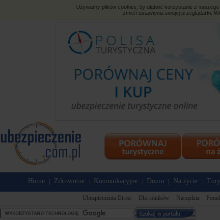
Używamy plików cookies, by ułatwić korzystanie z naszego s
zmień ustawienia swojej przeglądarki. Wi
Home
Zdrowotne
Komunikacyjne
Domu
Na życie
Tury
|
|
|
|
|
Ubezpieczenia Direct
Dla rolników
Narzędzia
Porad