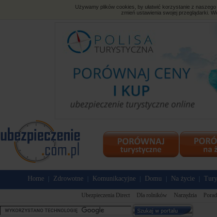
Używamy plików cookies, by ułatwić korzystanie z naszego s
zmień ustawienia swojej przeglądarki. Wi
Home
Zdrowotne
Komunikacyjne
Domu
Na życie
Tury
|
|
|
|
|
Ubezpieczenia Direct
Dla rolników
Narzędzia
Porad