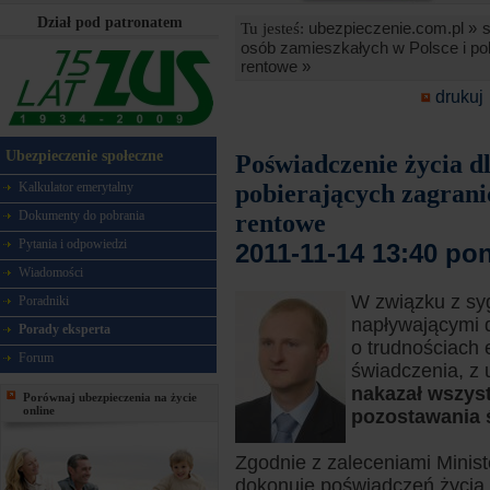
Dział pod patronatem
ubezpieczenie.com.pl »
Tu jesteś:
osób zamieszkałych w Polsce i po
rentowe »
drukuj
Ubezpieczenie społeczne
Poświadczenie życia dl
Kalkulator emerytalny
pobierających zagrani
Dokumenty do pobrania
rentowe
Pytania i odpowiedzi
2011-11-14 13:40 pon
Wiadomości
W związku z sy
Poradniki
napływającymi d
Porady eksperta
o trudnościach 
Forum
świadczenia, z 
nakazał wszys
Porównaj ubezpieczenia na życie
online
pozostawania 
Zgodnie z zaleceniami Minist
dokonuje poświadczeń życia