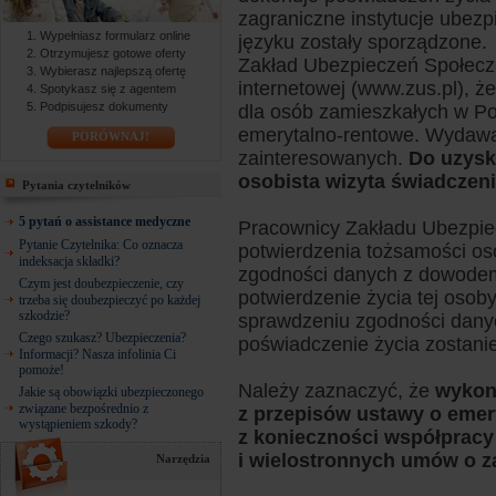
zagraniczne instytucje ubezp
Wypełniasz formularz online
języku zostały sporządzone.
Otrzymujesz gotowe oferty
Zakład Ubezpieczeń Społeczn
Wybierasz najlepszą ofertę
internetowej (www.zus.pl), ż
Spotykasz się z agentem
Podpisujesz dokumenty
dla osób zamieszkałych w Po
emerytalno-rentowe. Wydaw
PORÓWNAJ!
zainteresowanych.
Do uzysk
osobista wizyta świadczen
Pytania czytelników
5 pytań o assistance medyczne
Pracownicy Zakładu Ubezpi
Pytanie Czytelnika: Co oznacza
potwierdzenia tożsamości os
indeksacja składki?
zgodności danych z dowodem
Czym jest doubezpieczenie, czy
potwierdzenie życia tej osob
trzeba się doubezpieczyć po każdej
szkodzie?
sprawdzeniu zgodności dany
Czego szukasz? Ubezpieczenia?
poświadczenie życia zostanie
Informacji? Nasza infolinia Ci
pomoże!
Należy zaznaczyć, że
wykon
Jakie są obowiązki ubezpieczonego
związane bezpośrednio z
z przepisów ustawy o emery
wystąpieniem szkody?
z konieczności współpracy 
i wielostronnych umów o 
Narzędzia