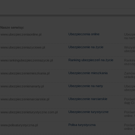
Nasze serwisy:
Ubezpieczenia online
www.ubezpieczeniaonline.pl
Ubezpie
na nart
Ubezpieczenie na życie
www.ubezpieczeniazyciowe.pl
Wszyst
ubezpie
Ranking ubezpieczeń na życie
www.rankingubezpieczennazycie.pl
Rankin
oszczę
Ubezpieczenie mieszkania
www.ubezpieczeniemieszkania.pl
Zamów u
składkę
Ubezpieczenie na narty
www.ubezpieczenienanarty.pl
Ubezpie
ubezpie
Ubezpieczenie narciarskie
www.ubezpieczenienarciarskie.pl
Porówna
daję Ci
Ubezpieczenie turystyczne
www.ubezpieczenieturystyczne.com.pl
Porówna
online.
Polisa turystyczna
www.polisaturystyczna.pl
Porówna
online.