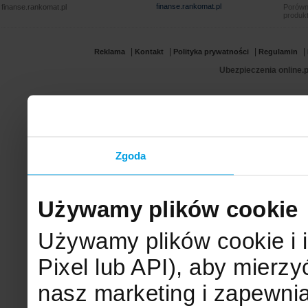
finanse.rankomat.pl
finanse.rankomat.pl
Porówn
produkt
|
|
|
|
Reklama
Kontakt
Polityka prywatności
Regulamin
Ubezpieczenia online.p
Zgoda
Używamy plików cookie
Używamy plików cookie i 
Pixel lub API), aby mier
nasz marketing i zapewni