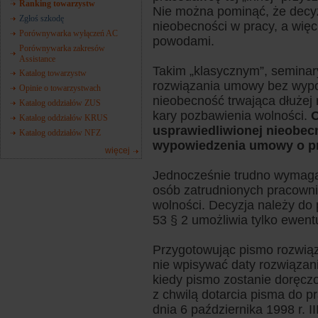
Ranking towarzystw
Nie można pominąć, że decyz
Zgłoś szkodę
nieobecności w pracy, a wię
Porównywarka wyłączeń AC
powodami.
Porównywarka zakresów
Assistance
Takim „klasycznym”, seminar
Katalog towarzystw
rozwiązania umowy bez wypo
Opinie o towarzystwach
nieobecność trwająca dłużej 
Katalog oddziałów ZUS
kary pozbawienia wolności.
O
Katalog oddziałów KRUS
usprawiedliwionej nieobec
Katalog oddziałów NFZ
wypowiedzenia umowy o pr
więcej
Jednocześnie trudno wymag
osób zatrudnionych pracowni
wolności. Decyzja należy do
53 § 2 umożliwia tylko ewent
Przygotowując pismo rozwią
nie wpisywać daty rozwiązan
kiedy pismo zostanie doręcz
z chwilą dotarcia pisma do 
dnia 6 października 1998 r. I