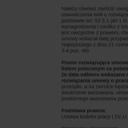
Należy również zwrócić uwag
oświadczenia woli o rozwią
podstawie art. 53 § 1 pkt 1 l
wynagrodzenia i zasiłku z ty
jest niezgodne z prawem, ch
umowy wskazał datę przypada
Najwyższego z dnia 21 czerw
3-4 poz. 49).
Pismo rozwiązujące umowę
listem poleconym za potwier
że data odbioru wskazana n
rozwiązania umowy o prac
przesyłki, a na zwrotce będzi
dwukrotnie awizowana, umowa
powtórnego awizowania prze
Podstawa prawna
:
Ustawa kodeks pracy ( Dz.U z