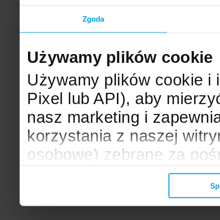
Zgoda
Używamy plików cookie
Używamy plików cookie i 
Pixel lub API), aby mier
nasz marketing i zapewni
korzystania z naszej witr
osobowe) zebrane za poś
mogą zostać wykorzystane
Sp
wyświetlanych Ci reklam. 
zbieramy, udostępniamy 