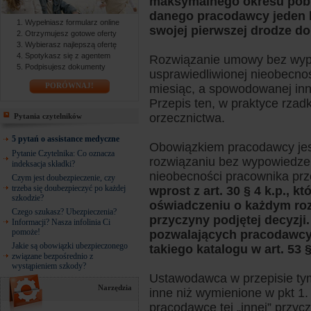
maksymalnego okresu pobie
danego pracodawcy jeden l
Wypełniasz formularz online
swojej pierwszej drodze do
Otrzymujesz gotowe oferty
Wybierasz najlepszą ofertę
Spotykasz się z agentem
Rozwiązanie umowy bez wypo
Podpisujesz dokumenty
usprawiedliwionej nieobecnoś
PORÓWNAJ!
miesiąc, a spowodowanej inn
Przepis ten, w praktyce rzad
orzecznictwa.
Pytania czytelników
5 pytań o assistance medyczne
Obowiązkiem pracodawcy jest
Pytanie Czytelnika: Co oznacza
rozwiązaniu bez wypowiedze
indeksacja składki?
nieobecności pracownika prz
Czym jest doubezpieczenie, czy
trzeba się doubezpieczyć po każdej
wprost z art. 30 § 4 k.p., 
szkodzie?
oświadczeniu o każdym ro
Czego szukasz? Ubezpieczenia?
przyczyny podjętej decyzji.
Informacji? Nasza infolinia Ci
pomoże!
pozwalających pracodawcy
Jakie są obowiązki ubezpieczonego
takiego katalogu w art. 53 §
związane bezpośrednio z
wystąpieniem szkody?
Ustawodawca w przepisie tym
Narzędzia
inne niż wymienione w pkt 1.
pracodawcę tej „innej” przy