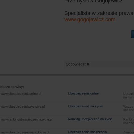
Przemysław Gogojewicz
Specjalista w zakresie prawa
www.gogojewicz.com
Odpowiedzi:
0
Nasze serwisy:
Ubezpieczenia online
www.ubezpieczeniaonline.pl
Ubezpie
na nart
Ubezpieczenie na życie
www.ubezpieczeniazyciowe.pl
Wszyst
ubezpie
Ranking ubezpieczeń na życie
www.rankingubezpieczennazycie.pl
Rankin
oszczę
Ubezpieczenie mieszkania
www.ubezpieczeniemieszkania.pl
Zamów u