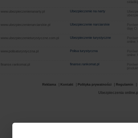
składkę
Ubezpieczenie na narty
www.ubezpieczenienanarty.pl
Ubezpie
ubezpie
Ubezpieczenie narciarskie
www.ubezpieczenienarciarskie.pl
Porówna
daję Ci
Ubezpieczenie turystyczne
www.ubezpieczenieturystyczne.com.pl
Porówna
online.
Polisa turystyczna
www.polisaturystyczna.pl
Porówna
online.
finanse.rankomat.pl
finanse.rankomat.pl
Porówn
produkt
|
|
|
|
Reklama
Kontakt
Polityka prywatności
Regulamin
Ubezpieczenia online.p