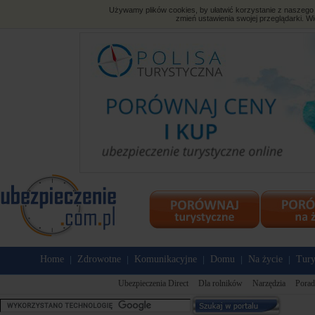
Używamy plików cookies, by ułatwić korzystanie z naszego s
zmień ustawienia swojej przeglądarki. Wi
Home
Zdrowotne
Komunikacyjne
Domu
Na życie
Tury
|
|
|
|
|
Ubezpieczenia Direct
Dla rolników
Narzędzia
Porad