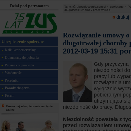
Dział pod patronatem
Tu jesteś:
ubezpieczenie.com.pl »
spoleczne »
Po
długotrwałej choroby pracownika »
drukuj
Rozwiązanie umowy o 
długotrwałej choroby
Ubezpieczenie społeczne
2012-03-19 15:31 po
Kalkulator emerytalny
Dokumenty do pobrania
Gdy przyczyną
Pytania i odpowiedzi
niezdolności d
Wiadomości
pracy lub wypad
Poradniki
rozwiązania um
wyłącznie wycze
Porady eksperta
pobieranym pop
Forum
utrzymująca się
niezdolność do pracy. Długoś
Porównaj ubezpieczenia na życie
online
Niezdolność powstała z ty
przed rozwiązaniem umowy 