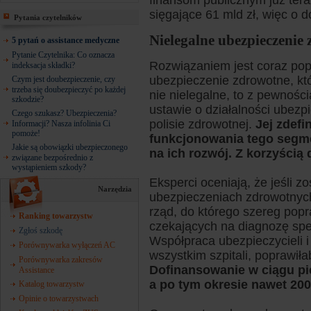
finansom publicznym już ter
sięgające 61 mld zł, więc o
Pytania czytelników
Nielegalne ubezpieczenie
5 pytań o assistance medyczne
Pytanie Czytelnika: Co oznacza
Rozwiązaniem jest coraz pop
indeksacja składki?
ubezpieczenie zdrowotne, któ
Czym jest doubezpieczenie, czy
trzeba się doubezpieczyć po każdej
nie nielegalne, to z pewnoś
szkodzie?
ustawie o działalności ubez
Czego szukasz? Ubezpieczenia?
polisie zdrowotnej.
Jej zdefi
Informacji? Nasza infolinia Ci
pomoże!
funkcjonowania tego segm
Jakie są obowiązki ubezpieczonego
na ich rozwój. Z korzyścią
związane bezpośrednio z
wystąpieniem szkody?
Eksperci oceniają, że jeśli z
Narzędzia
ubezpieczeniach zdrowotnyc
rząd, do którego szereg popr
Ranking towarzystw
czekających na diagnozę spe
Zgłoś szkodę
Współpraca ubezpieczycieli
Porównywarka wyłączeń AC
wszystkim szpitali, poprawiła
Porównywarka zakresów
Dofinansowanie w ciągu pię
Assistance
a po tym okresie nawet 200
Katalog towarzystw
Opinie o towarzystwach