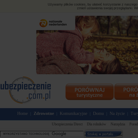
Używamy plików cookies, by ułatwić korzystanie z naszego s
zmień ustawienia swojej przeglądarki. Wi
Home
Zdrowotne
Komunikacyjne
Domu
Na życie
Tur
|
|
|
|
|
Ubezpieczenia Direct
Dla rolników
Narzędzia
Porad