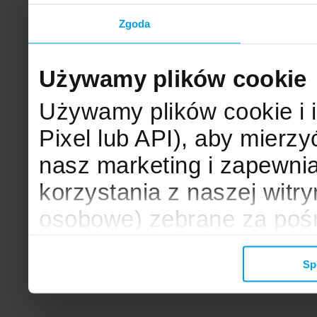
Zgoda
Używamy plików cookie
Używamy plików cookie i 
Pixel lub API), aby mier
nasz marketing i zapewni
korzystania z naszej witr
osobowe) zebrane za poś
mogą zostać wykorzystane
Sp
wyświetlanych Ci reklam. 
zbieramy, udostępniamy 