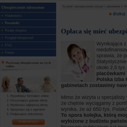
Tu jesteś:
ubezpieczenie.com.pl »
zdrowotne »
Po
Ubezpieczenie zdrowotne
drukuj
Wiadomości
Poradniki
Opłaca się mieć ubezp
Porady eksperta
Przegląd ubezpieczeń
Wynikająca z
FAQ
niedofinanso
Forum
sprawia, że 
Statystycznie
Porównaj ubezpieczenia na życie
online
około 2,5 tys.
placówkami k
Polska Izba
gabinetach zostawimy nawe
Wypełniasz formularz online
Mimo że wizyta u specjalisty t
Otrzymujesz gotowe oferty
że chętnie wyciągamy z port
Wybierasz najlepszą ofertę
wynika, że aż 650 tys. Polak
Spotykasz się z agentem
Podpisujesz dokumenty
To spora kolejka, którą mo
wyłożone z budżetu państw
PORÓWNAJ!