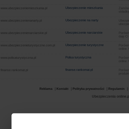
Ubezpieczenie mieszkania
www.ubezpieczeniemieszkania.pl
Zamów u
składkę
Ubezpieczenie na narty
www.ubezpieczenienanarty.pl
Ubezpie
ubezpie
Ubezpieczenie narciarskie
www.ubezpieczenienarciarskie.pl
Porówna
daję Ci
Ubezpieczenie turystyczne
www.ubezpieczenieturystyczne.com.pl
Porówna
online.
Polisa turystyczna
www.polisaturystyczna.pl
Porówna
online.
finanse.rankomat.pl
finanse.rankomat.pl
Porówn
produkt
|
|
|
|
Reklama
Kontakt
Polityka prywatności
Regulamin
Ubezpieczenia online.p