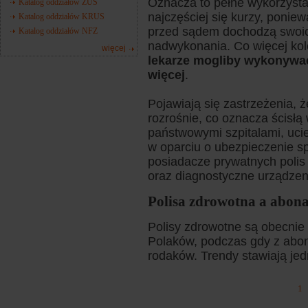
Oznacza to pełne wykorzystan
Katalog oddziałów ZUS
najczęściej się kurzy, ponie
Katalog oddziałów KRUS
przed sądem dochodzą swoic
Katalog oddziałów NFZ
nadwykonania. Co więcej kole
więcej
lekarze mogliby wykonywać
więcej
.
Pojawiają się zastrzeżenia, ż
rozrośnie, co oznacza ścisł
państwowymi szpitalami, ucie
w oparciu o ubezpieczenie sp
posiadacze prywatnych polis 
oraz diagnostyczne urządzen
Polisa zdrowotna a abon
Polisy zdrowotne są obecnie 
Polaków, podczas gdy z abo
rodaków. Trendy stawiają je
1