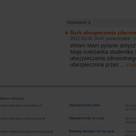
Odpowiedzi:
1
Bark ubezpieczenia zdorwot
2012-02-06 16:47 poniedziałek ~
Witam Mam pytanie dotycz
Moja koleżanka studentka 
ubezpieczania zdrowotneg
ubezpieczona przez ...
czyt
Nasze serwisy:
Ubezpieczenia online
www.ubezpieczeniaonline.pl
Ubezpie
na nart
Ubezpieczenie na życie
www.ubezpieczeniazyciowe.pl
Wszyst
ubezpie
Ranking ubezpieczeń na życie
www.rankingubezpieczennazycie.pl
Rankin
oszczę