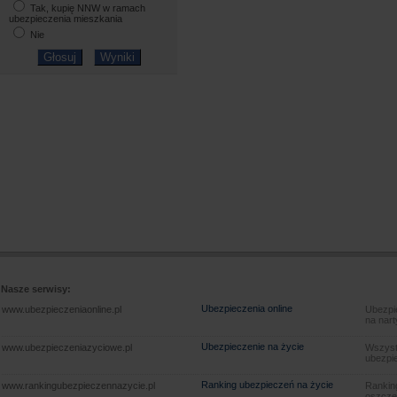
Tak, kupię NNW w ramach
ubezpieczenia mieszkania
Nie
Nasze serwisy:
Ubezpieczenia online
www.ubezpieczeniaonline.pl
Ubezpie
na nart
Ubezpieczenie na życie
www.ubezpieczeniazyciowe.pl
Wszyst
ubezpie
Ranking ubezpieczeń na życie
www.rankingubezpieczennazycie.pl
Rankin
oszczę