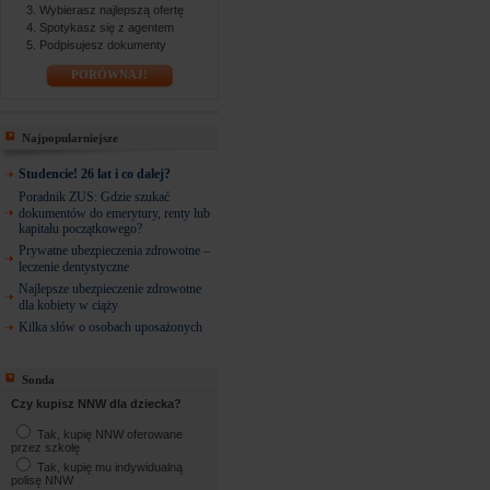
Wybierasz najlepszą ofertę
Spotykasz się z agentem
Podpisujesz dokumenty
PORÓWNAJ!
Najpopularniejsze
Studencie! 26 lat i co dalej?
Poradnik ZUS: Gdzie szukać
dokumentów do emerytury, renty lub
kapitału początkowego?
Prywatne ubezpieczenia zdrowotne –
leczenie dentystyczne
Najlepsze ubezpieczenie zdrowotne
dla kobiety w ciąży
Kilka słów o osobach uposażonych
Sonda
Czy kupisz NNW dla dziecka?
Tak, kupię NNW oferowane
przez szkołę
Tak, kupię mu indywidualną
polisę NNW