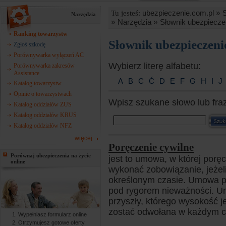
ubezpieczenie.com.pl »
Tu jesteś:
Narzędzia
»
Narzędzia »
Słownik ubezpiecze
Ranking towarzystw
Słownik ubezpieczen
Zgłoś szkodę
Porównywarka wyłączeń AC
Wybierz literę alfabetu:
Porównywarka zakresów
Assistance
A
B
C
Ć
D
E
F
G
H
I
J
Katalog towarzystw
Opinie o towarzystwach
Wpisz szukane słowo lub fra
Katalog oddziałów ZUS
Katalog oddziałów KRUS
Katalog oddziałów NFZ
więcej
Poręczenie cywilne
Porównaj ubezpieczenia na życie
jest to umowa, w której porę
online
wykonać zobowiązanie, jeżel
określonym czasie. Umowa p
pod rygorem nieważności. U
przyszły, którego wysokość 
zostać odwołana w każdym cz
Wypełniasz formularz online
Otrzymujesz gotowe oferty