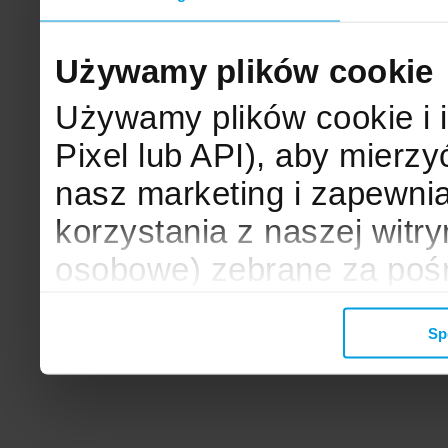
Używamy plików cookie
Używamy plików cookie i 
Pixel lub API), aby mier
nasz marketing i zapewni
korzystania z naszej witr
osobowe) zebrane za poś
mogą zostać wykorzystane
Sp
wyświetlanych Ci reklam. 
zbieramy, udostępniamy 
społecznościowym oraz f