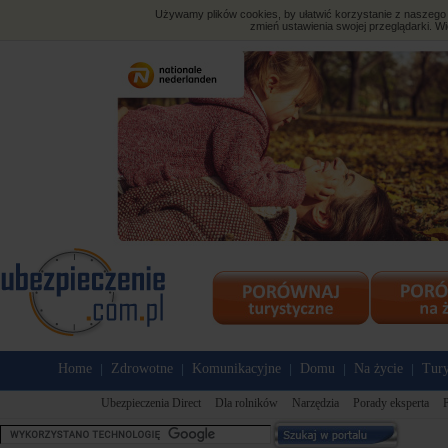
Używamy plików cookies, by ułatwić korzystanie z naszego s
zmień ustawienia swojej przeglądarki. Wi
Home
Zdrowotne
Komunikacyjne
Domu
Na życie
Tury
|
|
|
|
|
Ubezpieczenia Direct
Dla rolników
Narzędzia
Porady eksperta