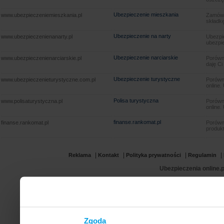
Ubezpieczenie mieszkania
www.ubezpieczeniemieszkania.pl
Zamów u
składkę
Ubezpieczenie na narty
www.ubezpieczenienanarty.pl
Ubezpie
ubezpie
Ubezpieczenie narciarskie
www.ubezpieczenienarciarskie.pl
Porówna
daję Ci
Ubezpieczenie turystyczne
www.ubezpieczenieturystyczne.com.pl
Porówna
online.
Polisa turystyczna
www.polisaturystyczna.pl
Porówna
online.
finanse.rankomat.pl
finanse.rankomat.pl
Porówn
produkt
|
|
|
|
Reklama
Kontakt
Polityka prywatności
Regulamin
Ubezpieczenia online.p
Zgoda