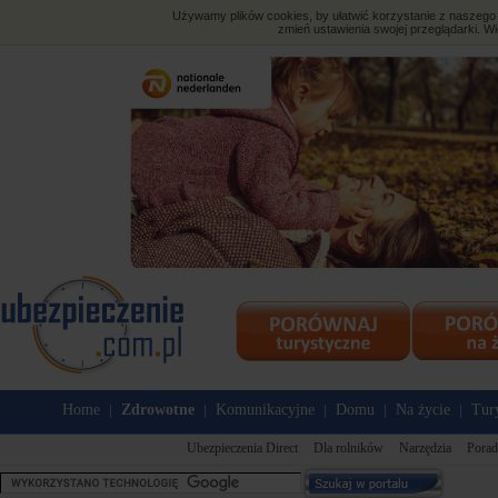
Używamy plików cookies, by ułatwić korzystanie z naszego s
zmień ustawienia swojej przeglądarki. Wi
Home
Zdrowotne
Komunikacyjne
Domu
Na życie
Tur
|
|
|
|
|
Ubezpieczenia Direct
Dla rolników
Narzędzia
Porad