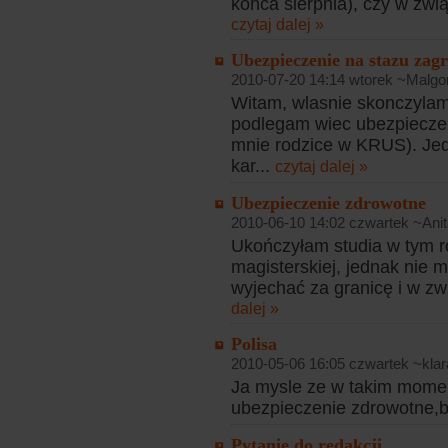
końca sierpnia), czy w zwi
czytaj dalej »
Ubezpieczenie na stazu zag
2010-07-20 14:14 wtorek ~Malgo
Witam, wlasnie skonczylam 
podlegam wiec ubezpieczen
mnie rodzice w KRUS). Je
kar...
czytaj dalej »
Ubezpieczenie zdrowotne
2010-06-10 14:02 czwartek ~Anit
Ukończyłam studia w tym ro
magisterskiej, jednak nie
wyjechać za granicę i w zw
dalej »
Polisa
2010-05-06 16:05 czwartek ~klar
Ja mysle ze w takim momenc
ubezpieczenie zdrowotne,ba
Pytanie do redakcji