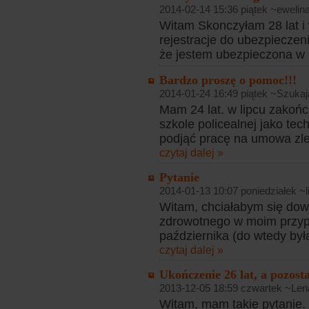
2014-02-14 15:36 piątek ~ewelin
Witam Skonczyłam 28 lat i 
rejestracje do ubezpieczen
że jestem ubezpieczona w
Bardzo proszę o pomoc!!!
2014-01-24 16:49 piątek ~Szuka
Mam 24 lat. w lipcu zakoń
szkole policealnej jako tec
podjąć pracę na umowa zlec
czytaj dalej »
Pytanie
2014-01-13 10:07 poniedziałek ~lil
Witam, chciałabym się dow
zdrowotnego w moim przyp
października (do wtedy była
czytaj dalej »
Ukończenie 26 lat, a pozosta
2013-12-05 18:59 czwartek ~Len
Witam, mam takie pytanie. 