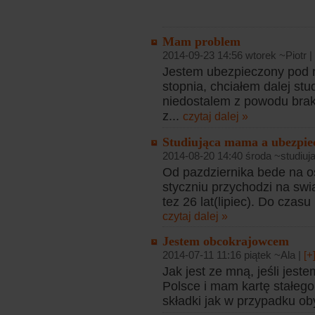
Mam problem
2014-09-23 14:56 wtorek ~Piotr |
Jestem ubezpieczony pod r
stopnia, chciałem dalej stu
niedostalem z powodu bra
z...
czytaj dalej »
Studiująca mama a ubezpiec
2014-08-20 14:40 środa ~studiu
Od pazdziernika bede na o
styczniu przychodzi na sw
tez 26 lat(lipiec). Do cza
czytaj dalej »
Jestem obcokrajowcem
2014-07-11 11:16 piątek ~Ala |
[+
Jak jest ze mną, jeśli jes
Polsce i mam kartę stałeg
składki jak w przypadku ob