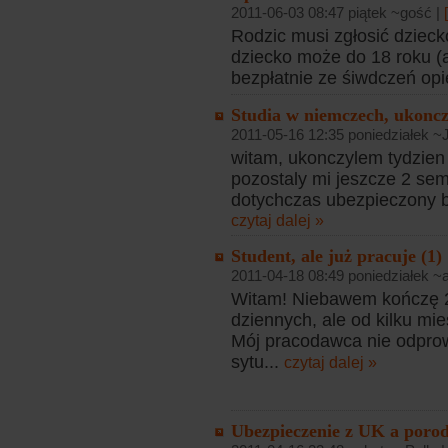
2011-06-03 08:47 piątek ~gość |
Rodzic musi zgłosić dziec
dziecko może do 18 roku (a 
bezpłatnie ze śiwdczeń opie
Studia w niemczech, ukoncz
2011-05-16 12:35 poniedziałek ~
witam, ukonczylem tydzien 
pozostaly mi jeszcze 2 sem
dotychczas ubezpieczony by
czytaj dalej »
Student, ale już pracuje (1)
2011-04-18 08:49 poniedziałek ~
Witam! Niebawem kończę 26 
dziennych, ale od kilku mi
Mój pracodawca nie odprow
sytu...
czytaj dalej »
Ubezpieczenie z UK a porod 