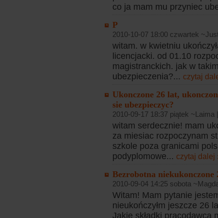
co ja mam mu przyniec ube
P
2010-10-07 18:00 czwartek ~Jus
witam. w kwietniu ukończy
licencjacki. od 01.10 rozp
magistranckich. jak w tak
ubezpieczenia?...
czytaj dal
Ukonczone 26 lat, ukonczon
sie ubezpieczyc?
2010-09-17 18:37 piątek ~Laima 
witam serdecznie! mam uko
za miesiac rozpoczynam s
szkole poza granicami pols
podyplomowe...
czytaj dalej
Bezrobotna niekukonczone 
2010-09-04 14:25 sobota ~Magd
Witam! Mam pytanie jestem
nieukończyłm jeszcze 26 la
Jakie składki pracodawca m