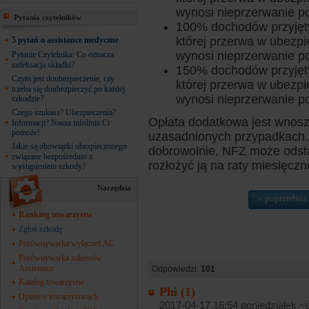
wynosi nieprzerwanie po
Pytania czytelników
100% dochodów przyjęty
której przerwa w ubezpi
5 pytań o assistance medyczne
wynosi nieprzerwanie po
Pytanie Czytelnika: Co oznacza
indeksacja składki?
150% dochodów przyjęty
Czym jest doubezpieczenie, czy
której przerwa w ubezpi
trzeba się doubezpieczyć po każdej
wynosi nieprzerwanie po
szkodzie?
Czego szukasz? Ubezpieczenia?
Opłata dodatkowa jest wnos
Informacji? Nasza infolinia Ci
pomoże!
uzasadnionych przypadkach, 
Jakie są obowiązki ubezpieczonego
dobrowolnie, NFZ może odstą
związane bezpośrednio z
rozłożyć ją na raty miesięczne
wystąpieniem szkody?
Narzędzia
« poprzednia
Ranking towarzystw
Zgłoś szkodę
Porównywarka wyłączeń AC
Porównywarka zakresów
Assistance
Odpowiedzi:
101
Katalog towarzystw
Phi (1)
Opinie o towarzystwach
2017-04-17 16:54 poniedziałek ~o