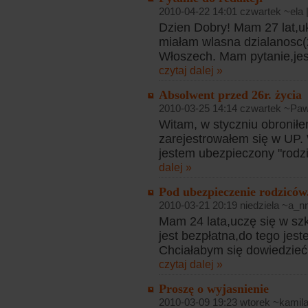
2010-04-22 14:01 czwartek ~ela 
Dzien Dobry! Mam 27 lat,u
miałam wlasna dzialanosc(2
Włoszech. Mam pytanie,jesl
czytaj dalej »
Absolwent przed 26r. życia
2010-03-25 14:14 czwartek ~Pawe
Witam, w styczniu obronił
zarejestrowałem się w UP. 
jestem ubezpieczony "rodzi
dalej »
Pod ubezpieczenie rodziców.
2010-03-21 20:19 niedziela ~a_n
Mam 24 lata,uczę się w szk
jest bezpłatna,do tego jes
Chciałabym się dowiedzieć 
czytaj dalej »
Proszę o wyjasnienie
2010-03-09 19:23 wtorek ~kamila