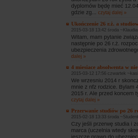
dyplomów będę mieć 12.04 
gdzie zg...
czytaj dalej »
Ukończenie 26 r.ż. a studio
2015-03-18 13:42 środa ~Klaudia
Witam, mam pytanie związan
następnie po 26 r.ż. rozpo
ubezpieczenia zdrowotnego
dalej »
4 miesiace absolwenta w ni
2015-03-12 17:56 czwartek ~kasi
We wrzesniu 2014 r skoncz
mnie z nfz rodzice. Bylam 
2015 r. Ale przed koncem 
czytaj dalej »
Przerwanie studiów po 26 r
2015-02-18 13:33 środa ~Student
Czy jeśli przerwę studia i 
marca (uczelnia wtedy skr
jeszcze prawo do ubezpiecze