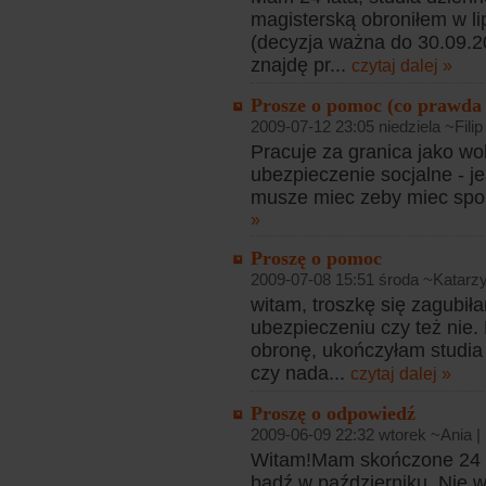
magisterską obroniłem w li
(decyzja ważna do 30.09.2
znajdę pr...
czytaj dalej »
Prosze o pomoc (co prawda n
2009-07-12 23:05 niedziela ~Filip
Pracuje za granica jako wol
ubezpieczenie socjalne - je
musze miec zeby miec spoko
»
Proszę o pomoc
2009-07-08 15:51 środa ~Katarz
witam, troszkę się zagubi
ubezpieczeniu czy też nie
obronę, ukończyłam studia
czy nada...
czytaj dalej »
Proszę o odpowiedź
2009-06-09 22:32 wtorek ~Ania |
Witam!Mam skończone 24 l
bądź w październiku. Nie 