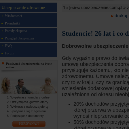
ubezpieczenie.com.pl »
Tu jesteś:
Ubezpieczenie zdrowotne
drukuj
Wiadomości
Poradniki
Porady eksperta
Studencie! 26 lat i co 
Przegląd ubezpieczeń
Dobrowolne ubezpieczenie
FAQ
Forum
Gdy wygaśnie prawo do świ
umowę ubezpieczenia dobrow
Porównaj ubezpieczenia na życie
online
przysługuje każdemu, kto n
zdrowotnemu. Umowę należy 
czy to w kraju, czy za grani
wniesienie dodatkowej opłaty
uzależniona od okresu nieob
Wypełniasz formularz online
Otrzymujesz gotowe oferty
20% dochodów przyjętyc
Wybierasz najlepszą ofertę
której przerwa w ubezpi
Spotykasz się z agentem
wynosi nieprzerwanie od
Podpisujesz dokumenty
50% dochodów przyjętyc
PORÓWNAJ!
której przerwa w ubezpi