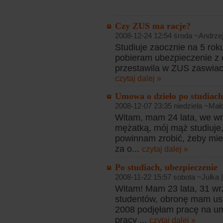
Czy ZUS ma racje?
2008-12-24 12:54 środa ~Andrzej
Studiuje zaocznie na 5 rok
pobieram ubezpieczenie z
przestawila w ZUS zaswiacz
czytaj dalej »
Umowa o dzieło po studiach
2008-12-07 23:35 niedziela ~Mał
Witam, mam 24 lata, we wr
mężatką, mój mąż studiuje
powinnam zrobić, żeby mie
za o...
czytaj dalej »
Po studiach, ubezpieczenie
2008-11-22 15:57 sobota ~Julka 
Witam! Mam 23 lata, 31 wrz
studentów, obronę mam ust
2008 podjęłam pracę na u
pracy ...
czytaj dalej »