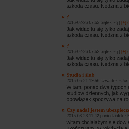
Jak widać tu się tylko zada
szkoda czasu. Nędzna z bi
?
2016-02-26 07:53 piątek ~q |
[+]
Jak widać tu się tylko zada
szkoda czasu. Nędzna z bi
?
2016-02-26 07:52 piątek ~q |
[+]
Jak widać tu się tylko zada
szkoda czasu. Nędzna z bi
Studia i ślub
2015-05-21 19:56 czwartek ~Jus
Witam, ponad dwa tygodni
studiów dziennych, jak wy
obowiązek spoczywa na ro
Czy nadal jestem ubezpiecz
2015-03-23 11:42 poniedziałek ~E
witam chciałabym się dowi
ukończyłam 26 rok życia a