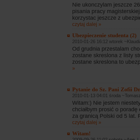
Nie ukonczylam jeszcze 26 
pisania pracy magisterskie
korzystac jeszcze z ubezpi
czytaj dalej »
Ubezpieczenie studenta (2)
2010-01-26 16:12 wtorek ~Klaudi
Od grudnia przestalam cho
zostane skreslona z listy s
zostane skreslona to ubezp
»
Pytanie do Sz. Pani Zofii 
2010-01-13 04:01 środa ~Tomas
Witam:) Nie jestem niestet
chciałbym prosić o porad
za granicą Polski od 5 lat.
czytaj dalej »
Witam!
2009-09-26 11:02 sobota ~Ape. |