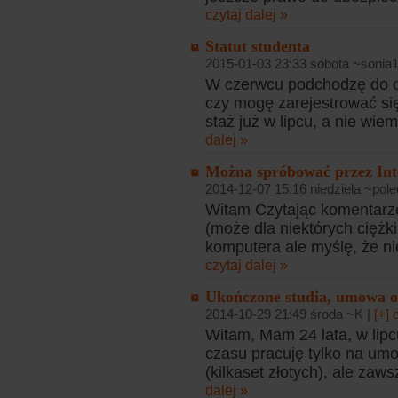
czytaj dalej »
Statut studenta
2015-01-03 23:33 sobota ~sonia
W czerwcu podchodzę do ob
czy mogę zarejestrować si
staż już w lipcu, a nie wi
dalej »
Można spróbować przez Int
2014-12-07 15:16 niedziela ~pole
Witam Czytając komentarze
(może dla niektórych ciężk
komputera ale myślę, że n
czytaj dalej »
Ukończone studia, umowa o d
2014-10-29 21:49 środa ~K |
[+]
Witam, Mam 24 lata, w lipc
czasu pracuję tylko na umo
(kilkaset złotych), ale zaws
dalej »