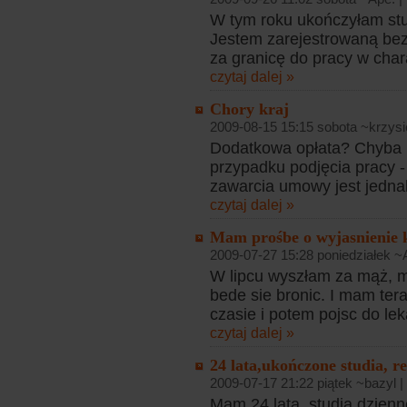
W tym roku ukończyłam stu
Jestem zarejestrowaną be
za granicę do pracy w chara
czytaj dalej »
Chory kraj
2009-08-15 15:15 sobota ~krzysie
Dodatkowa opłata? Chyba i
przypadku podjęcia pracy -
zawarcia umowy jest jednak
czytaj dalej »
Mam prośbe o wyjasnienie k
2009-07-27 15:28 poniedziałek ~A
W lipcu wyszłam za mąż, 
bede sie bronic. I mam ter
czasie i potem pojsc do le
czytaj dalej »
24 lata,ukończone studia, re
2009-07-17 21:22 piątek ~bazyl |
Mam 24 lata, studia dzien