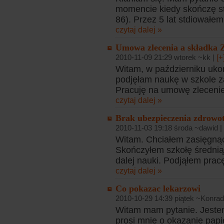
momencie kiedy skończę stu
86). Przez 5 lat stdiowałem
czytaj dalej »
Umowa zlecenia a składka
2010-11-09 21:29 wtorek ~kk |
[+
Witam, w październiku ukoń
podjęłam naukę w szkole z
Pracuję na umowę zlecenie 
czytaj dalej »
Brak ubezpieczenia zdrowo
2010-11-03 19:18 środa ~dawid |
Witam. Chciałem zasięgnąć
Skończyłem szkołę średnią
dalej nauki. Podjąłem prac
czytaj dalej »
Co pokazac lekarzowi
2010-10-29 14:39 piątek ~Konrad
Witam mam pytanie. Jestem
prosi mnie o okazanie pap