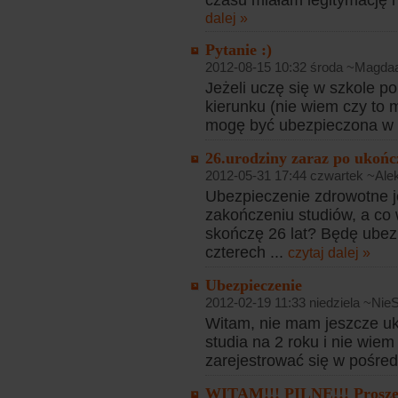
czasu miałam legitymację i 
dalej »
Pytanie :)
2012-08-15 10:32 środa ~Magda
Jeżeli uczę się w szkole po
kierunku (nie wiem czy to m
mogę być ubezpieczona w z
26.urodziny zaraz po ukończ
2012-05-31 17:44 czwartek ~Ale
Ubezpieczenie zdrowotne j
zakończeniu studiów, a co
skończę 26 lat? Będę ube
czterech ...
czytaj dalej »
Ubezpieczenie
2012-02-19 11:33 niedziela ~NieS
Witam, nie mam jeszcze uk
studia na 2 roku i nie wi
zarejestrować się w pośred
WITAM!!! PILNE!!! Proszę