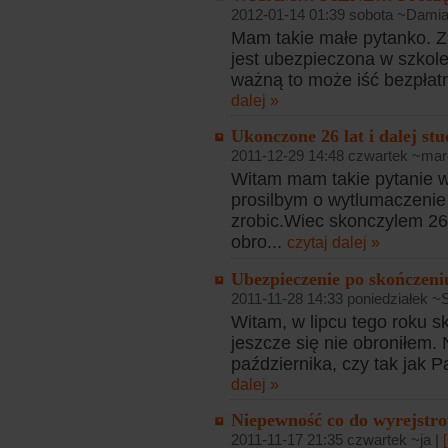
2012-01-14 01:39 sobota ~Damia
Mam takie małe pytanko. Zna
jest ubezpieczona w szkole
ważną to może iść bezpłatn
dalej »
Ukonczone 26 lat i dalej stu
2011-12-29 14:48 czwartek ~mar
Witam mam takie pytanie wi
prosilbym o wytlumaczeni
zrobic.Wiec skonczylem 26 l
obro...
czytaj dalej »
Ubezpieczenie po skończeniu
2011-11-28 14:33 poniedziałek ~
Witam, w lipcu tego roku s
jeszcze się nie obroniłem.
października, czy tak jak 
dalej »
Niepewność co do wyrejstro
2011-11-17 21:35 czwartek ~ja |