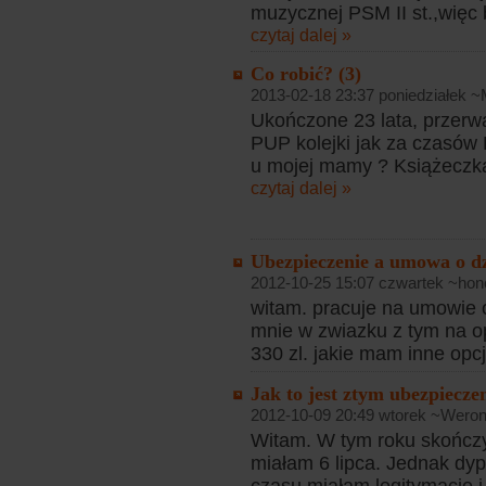
muzycznej PSM II st.,więc 
czytaj dalej »
Co robić? (3)
2013-02-18 23:37 poniedziałek 
Ukończone 23 lata, przerwa
PUP kolejki jak za czasów
u mojej mamy ? Książeczka
czytaj dalej »
Ubezpieczenie a umowa o dz
2012-10-25 15:07 czwartek ~hon
witam. pracuje na umowie o 
mnie w zwiazku z tym na o
330 zl. jakie mam inne opc
Jak to jest ztym ubezpiecz
2012-10-09 20:49 wtorek ~Weron
Witam. W tym roku skończy
miałam 6 lipca. Jednak dy