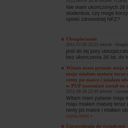
2011-08-09 16:50 wtorek ~Lukas
Nie mam ukonczonych 26 lat
studentow, czy moge korzys
opieki zdrowotnej NFZ?
Ubezpieczenie
2011-07-05 15:21 wtorek ~Magda
jesli do tej pory ubezpicza
bez ukonczenia 26 lat, do 
Witam mam pytanie moja m
maju miałam maturę teraz c
renty po matce i miałam ub
w PUP natomiast został on 
2011-06-28 22:49 wtorek ~zaniep
Witam mam pytanie moja m
maju miałam maturę teraz 
renty po matce i miałam ub
czytaj dalej »
Uprawnienia do świadczeń