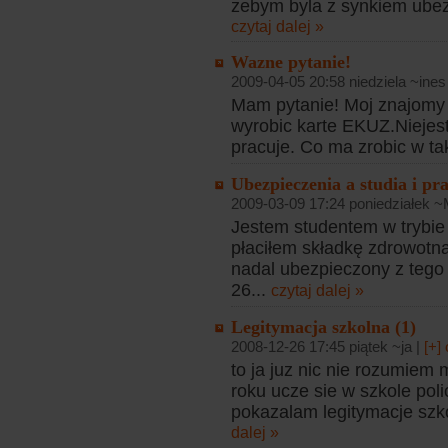
zebym byla z synkiem ubezp
czytaj dalej »
Wazne pytanie!
2009-04-05 20:58 niedziela ~ines
Mam pytanie! Moj znajomy 
wyrobic karte EKUZ.Niejest 
pracuje. Co ma zrobic w ta
Ubezpieczenia a studia i pr
2009-03-09 17:24 poniedziałek ~
Jestem studentem w trybie
płaciłem składkę zdrowotną
nadal ubezpieczony z tego 
26...
czytaj dalej »
Legitymacja szkolna (1)
2008-12-26 17:45 piątek ~ja |
[+]
to ja juz nic nie rozumiem 
roku ucze sie w szkole poli
pokazalam legitymacje szko
dalej »