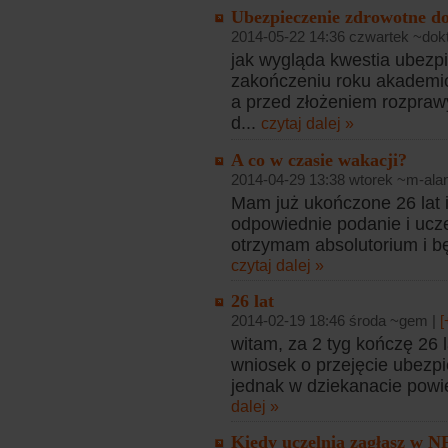
Ubezpieczenie zdrowotne d
2014-05-22 14:36 czwartek ~dokt
jak wygląda kwestia ubezp
zakończeniu roku akademic
a przed złożeniem rozpraw
d...
czytaj dalej »
A co w czasie wakacji?
2014-04-29 13:38 wtorek ~m-ala
Mam już ukończone 26 lat 
odpowiednie podanie i uczel
otrzymam absolutorium i bę
czytaj dalej »
26 lat
2014-02-19 18:46 środa ~gem |
[
witam, za 2 tyg kończę 26 l
wniosek o przejęcie ubezpi
jednak w dziekanacie powie
dalej »
Kiedy uczelnia zagłasz w N