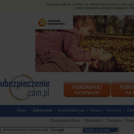
Używamy plików cookies, by ułatwić korzystanie z naszego s
zmień ustawienia swojej przeglądarki. Wi
Home
Zdrowotne
Komunikacyjne
Domu
Na życie
Tur
|
|
|
|
|
Ubezpieczenia Direct
Dla rolników
Narzędzia
Porad