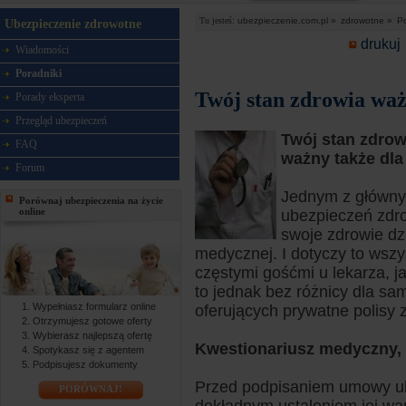
Tu jesteś:
ubezpieczenie.com.pl »
zdrowotne »
Po
Ubezpieczenie zdrowotne
drukuj
Wiadomości
Poradniki
Twój stan zdrowia waż
Porady eksperta
Przegląd ubezpieczeń
Twój stan zdrow
FAQ
ważny także dla
Forum
Jednym z główny
Porównaj ubezpieczenia na życie
online
ubezpieczeń zdr
swoje zdrowie dz
medycznej. I dotyczy to wsz
częstymi gośćmi u lekarza, j
to jednak bez różnicy dla s
Wypełniasz formularz online
oferujących prywatne polisy 
Otrzymujesz gotowe oferty
Wybierasz najlepszą ofertę
Kwestionariusz medyczny, 
Spotykasz się z agentem
Podpisujesz dokumenty
Przed podpisaniem umowy ub
PORÓWNAJ!