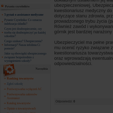
dokładnym ustaleniem jej wa
ubezpieczeniowej, Ubezpiecz
Pytania czytelników
kwestionariusz medyczny do 
5 pytań o assistance medyczne
dotyczące stanu zdrowia, prz
Pytanie Czytelnika: Co oznacza
prowadzonego trybu życia (p
indeksacja składki?
Również zawód i wykonywana 
Czym jest doubezpieczenie, czy
górnik jest bardziej narażon
trzeba się doubezpieczyć po każdej
szkodzie?
Czego szukasz? Ubezpieczenia?
Ubezpieczyciel ma pełne pra
Informacji? Nasza infolinia Ci
mu ocenić ryzyko związane 
pomoże!
kwestionariusza towarzystwa 
Jakie są obowiązki ubezpieczonego
związane bezpośrednio z
oraz wprowadzają ewentualn
wystąpieniem szkody?
odpowiedzialności.
Narzędzia
Ranking towarzystw
Zgłoś szkodę
Porównywarka wyłączeń AC
Porównywarka zakresów
Assistance
Odpowiedzi:
0
Katalog towarzystw
Opinie o towarzystwach