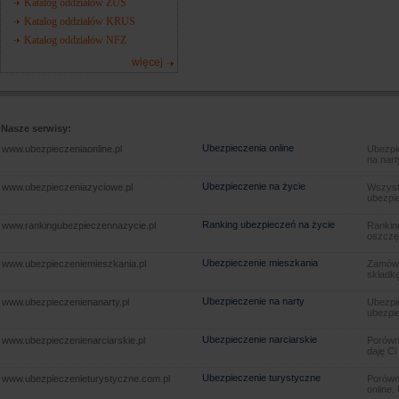
Katalog oddziałów ZUS
Katalog oddziałów KRUS
Katalog oddziałów NFZ
więcej
Nasze serwisy:
Ubezpieczenia online
www.ubezpieczeniaonline.pl
Ubezpie
na nart
Ubezpieczenie na życie
www.ubezpieczeniazyciowe.pl
Wszyst
ubezpie
Ranking ubezpieczeń na życie
www.rankingubezpieczennazycie.pl
Rankin
oszczę
Ubezpieczenie mieszkania
www.ubezpieczeniemieszkania.pl
Zamów u
składkę
Ubezpieczenie na narty
www.ubezpieczenienanarty.pl
Ubezpie
ubezpie
Ubezpieczenie narciarskie
www.ubezpieczenienarciarskie.pl
Porówna
daję Ci
Ubezpieczenie turystyczne
www.ubezpieczenieturystyczne.com.pl
Porówna
online.