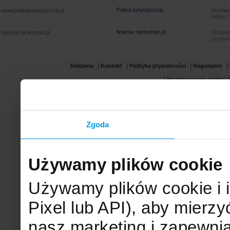
Polisa turystyczna
www.polisaturystyczna.pl
Porówna
online.
finanse.rankomat.pl
finanse.rankomat.pl
Porówn
produkt
|
|
|
|
Reklama
Kontakt
Polityka prywatności
Regulamin
Ubezpieczenia online.p
Zgoda
Używamy plików cookie
Używamy plików cookie i 
Pixel lub API), aby mier
nasz marketing i zapewni