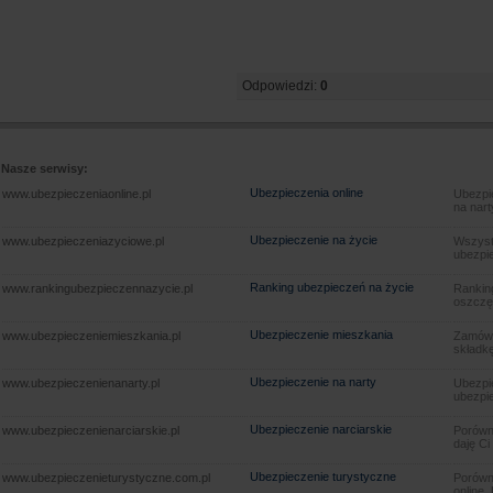
Odpowiedzi:
0
Nasze serwisy:
Ubezpieczenia online
www.ubezpieczeniaonline.pl
Ubezpie
na nart
Ubezpieczenie na życie
www.ubezpieczeniazyciowe.pl
Wszyst
ubezpie
Ranking ubezpieczeń na życie
www.rankingubezpieczennazycie.pl
Rankin
oszczę
Ubezpieczenie mieszkania
www.ubezpieczeniemieszkania.pl
Zamów u
składkę
Ubezpieczenie na narty
www.ubezpieczenienanarty.pl
Ubezpie
ubezpie
Ubezpieczenie narciarskie
www.ubezpieczenienarciarskie.pl
Porówna
daję Ci
Ubezpieczenie turystyczne
www.ubezpieczenieturystyczne.com.pl
Porówna
online.