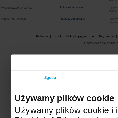
Polisa turystyczna
www.polisaturystyczna.pl
Porówna
online.
finanse.rankomat.pl
finanse.rankomat.pl
Porówn
produkt
|
|
|
|
Reklama
Kontakt
Polityka prywatności
Regulamin
Ubezpieczenia online.p
Zgoda
Używamy plików cookie
Używamy plików cookie i 