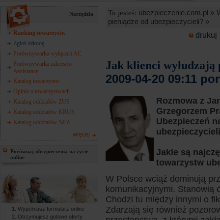
ubezpieczenie.com.pl »
Tu jesteś:
Narzędzia
pieniądze od ubezpieczycieli? »
Ranking towarzystw
drukuj
Zgłoś szkodę
Porównywarka wyłączeń AC
Jak klienci wyłudzają 
Porównywarka zakresów
Assistance
2009-04-20 09:11 po
Katalog towarzystw
Opinie o towarzystwach
Rozmowa z Ja
Katalog oddziałów ZUS
Grzegorzem Pr
Katalog oddziałów KRUS
Ubezpieczeń na
Katalog oddziałów NFZ
ubezpieczycieli
więcej
Jakie są najcz
Porównaj ubezpieczenia na życie
online
towarzystw ub
W Polsce wciąż dominują prz
komunikacyjnymi. Stanowią o
Chodzi tu między innymi o fi
Zdarzają się również pozoro
Wypełniasz formularz online
Otrzymujesz gotowe oferty