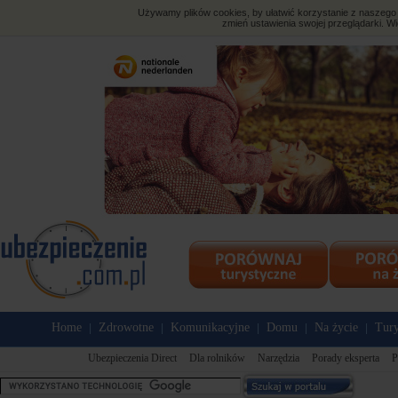
Używamy plików cookies, by ułatwić korzystanie z naszego s
zmień ustawienia swojej przeglądarki. Wi
Home
Zdrowotne
Komunikacyjne
Domu
Na życie
Tury
|
|
|
|
|
Ubezpieczenia Direct
Dla rolników
Narzędzia
Porady eksperta
P