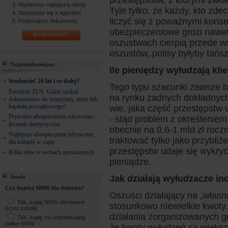
przestępstwa, z którymi zak
Wybierasz najlepszą ofertę
Tyle tylko, że każdy, kto zd
Spotykasz się z agentem
liczyć się z poważnymi kons
Podpisujesz dokumenty
ubezpieczeniowe grozi nawet 
PORÓWNAJ!
oszustwach cierpią przede ws
oszustów, polisy byłyby tańsz
Najpopularniejsze
Ile pieniędzy wyłudzają kli
Studencie! 26 lat i co dalej?
Tego typu szacunki zawsze 
Poradnik ZUS: Gdzie szukać
na rynku żadnych dokładnych 
dokumentów do emerytury, renty lub
kapitału początkowego?
wie, jaka część przestępstw
Prywatne ubezpieczenia zdrowotne –
- stąd problem z określeniem
leczenie dentystyczne
obecnie na 0,6-1 mld zł roczn
Najlepsze ubezpieczenie zdrowotne
traktować tylko jako przybli
dla kobiety w ciąży
przestępstw udaje się wykryć
Kilka słów o osobach uposażonych
pieniądze.
Sonda
Jak działają wyłudzacze in
Czy kupisz NNW dla dziecka?
Oszuści działający na „własn
Tak, kupię NNW oferowane
stosunkowo niewielkie kwoty
przez szkołę
działania zorganizowanych g
Tak, kupię mu indywidualną
polisę NNW
że kwoty wyłudzeń są większ