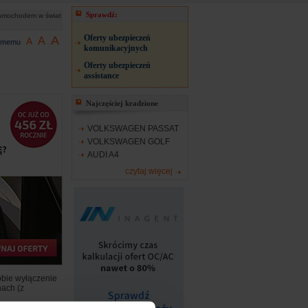
Sprawdź:
samochodem w świat
Oferty ubezpieczeń
A
A
A
jomemu
komunikacyjnych
Oferty ubezpieczeń
assistance
Najczęściej kradzione
VOLKSWAGEN PASSAT
VOLKSWAGEN GOLF
AUDI A4
czytaj więcej
obie wyłączenie
nach (z