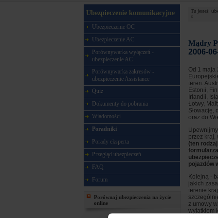
Tu jesteś:
ub
Ubezpieczenie komunikacyjne
»
Ubezpieczenie OC
Ubezpieczenie AC
Mądry Po
2006-06
Porównywarka wyłączeń -
ubezpieczenie AC
Od 1 maja 2
Porównywarka zakresów -
Europejski
ubezpieczenie Assistance
teren: Aust
Estonii, Fin
Quiz
Irlandii, I
Dokumenty do pobrania
Łotwy, Malt
Słowację, d
Wiadomości
oraz do Wie
Poradniki
Upewnijmy 
przez kraj,
Porady eksperta
(ten rodza
formularz
Przegląd ubezpieczeń
ubezpiecze
pojazdów w
FAQ
Kolejną - b
Forum
jakich zas
terenie kra
szczególni
Porównaj ubezpieczenia na życie
online
z umowy wi
wyjątkiem 