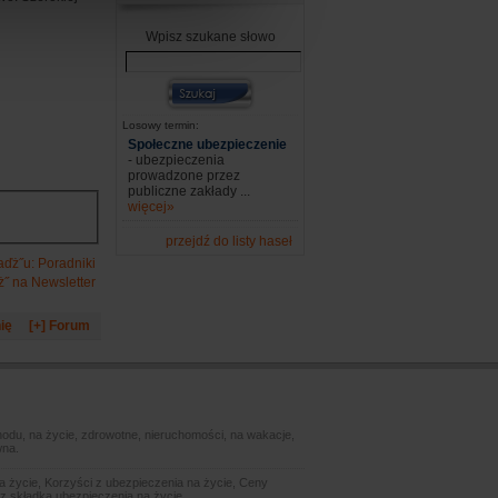
Wpisz szukane słowo
Losowy termin:
Społeczne ubezpieczenie
- ubezpieczenia
prowadzone przez
publiczne zakłady ...
więcej»
przejdź do listy haseł
aďż˝u: Poradniki
ż˝ na Newsletter
ię
[+] Forum
odu, na życie, zdrowotne, nieruchomości, na wakacje,
wna.
 życie, Korzyści z ubezpieczenia na życie, Ceny
z składką ubezpieczenia na życie.