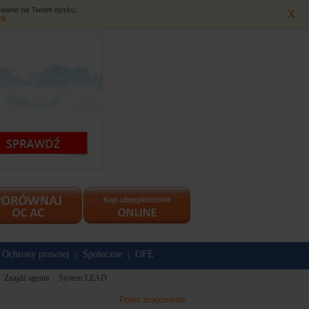
isywane na Twoim dysku,
X
taj
.
Ochrony prawnej
Społeczne
OFE
|
|
Znajdź agenta
System LEAD
Poleć znajomemu