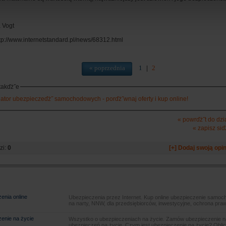
 Vogt
ttp://www.internetstandard.pl/news/68312.html
« poprzednia
1
2
|
takďż˝e
lator ubezpieczeďż˝ samochodowych - porďż˝wnaj oferty i kup online!
« powrďż˝t do dzi
« zapisz siď
zi:
0
[+] Dodaj swoją opin
enia online
Ubezpieczenia przez Internet. Kup online ubezpieczenie samoch
na narty, NNW, dla przedsiębiorców, inwestycyjne, ochrona pra
enie na życie
Wszystko o ubezpieczeniach na życie. Zamów ubezpieczenie na
ubezpieczeń na życie, Czym jest ubezpieczenie na życie? Oblic