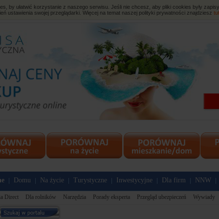
, by ułatwić korzystanie z naszego serwisu. Jeśli nie chcesz, aby pliki cookies były zap
eń ustawienia swojej przeglądarki. Więcej na temat naszej polityki prywatności znajdziesz
tu
ne
Domu
Na życie
Turystyczne
Inwestycyjne
Dla firm
NNW
|
|
|
|
|
|
|
a Direct
Dla rolników
Narzędzia
Porady eksperta
Przegląd ubezpieczeń
Wywiady