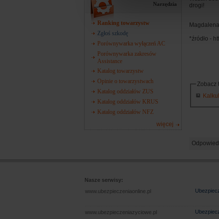
Narzędzia
drogi!
Ranking towarzystw
Magdalena
Zgłoś szkodę
*źródło - h
Porównywarka wyłączeń AC
Porównywarka zakresów
Assistance
Katalog towarzystw
Opinie o towarzystwach
Zobacz 
Katalog oddziałów ZUS
Kalku
Katalog oddziałów KRUS
Katalog oddziałów NFZ
więcej
Odpowied
Nasze serwisy:
Ubezpiecz
www.ubezpieczeniaonline.pl
Ubezpiecz
www.ubezpieczeniazyciowe.pl