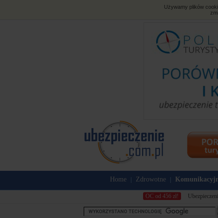
Używamy plików cookies
zmi
Home
Zdrowotne
Komunikacyj
|
|
OC od 456 zł!
Ubezpieczeni