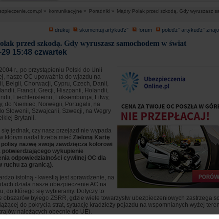
ezpieczenie.com.pl »
komunikacyjne »
Poradniki »
Mądry Polak przed szkodą. Gdy wyruszasz 
drukuj
skomentuj artykuďż˝
forum
poleďż˝ artykuďż˝ zna
lak przed szkodą. Gdy wyruszasz samochodem w świat
-29 15:48 czwartek
004 r., po przystąpieniu Polski do Unii
ej, nasze OC upoważnia do wjazdu na
rii, Belgii, Chorwacji, Cypru, Czech, Danii,
landii, Francji, Grecji, Hiszpanii, Holandii,
slandii, Liechtensteinu, Luksemburga, Litwy,
y, do Niemiec, Norwegii, Portugalii, na
o Słowenii, Szwajcarii, Szwecji, na Węgry
lkiej Brytanii.
się jednak, czy nasz przejazd nie wypada
 w którym nadal trzeba mieć
Zieloną Kartę
j polisy nazwę swoją zawdzięcza kolorowi
a potwierdzającego wykupienie
nia odpowiedzialności cywilnej OC dla
 ruchu za granicą)
.
ardzo istotną - kwestią jest sprawdzenie, na
adach działa nasze ubezpieczenie AC na
ju, do którego się wybieramy. Dotyczy to
e obszarów byłego ZSRR, gdzie wiele towarzystw ubezpieczeniowych zastrzega s
ążącej do pokrycia strat, sytuację kradzieży pojazdu na wspomnianych wyżej tere
krajów należących obecnie do UE).