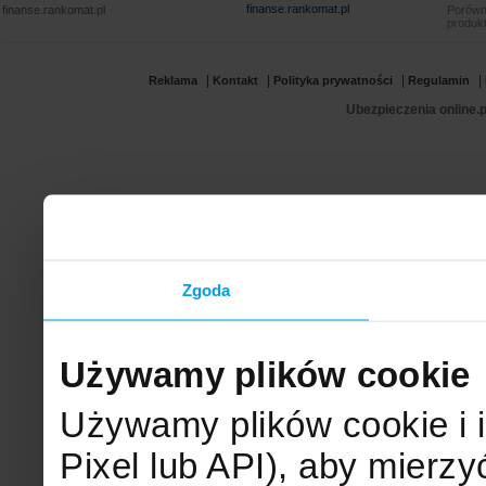
finanse.rankomat.pl
finanse.rankomat.pl
Porówn
produkt
|
|
|
|
Reklama
Kontakt
Polityka prywatności
Regulamin
Ubezpieczenia online.p
Zgoda
Używamy plików cookie
Używamy plików cookie i 
Pixel lub API), aby mier