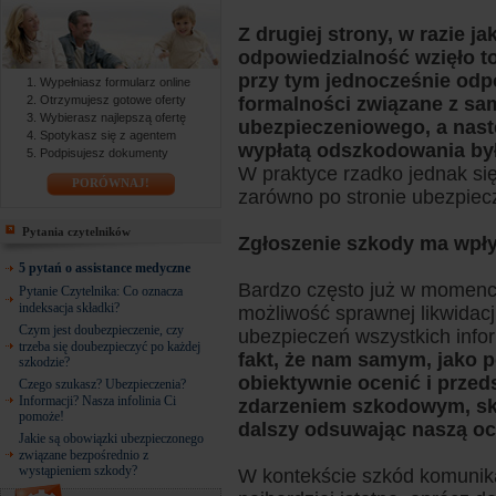
Z drugiej strony, w razie j
odpowiedzialność wzięło t
przy tym jednocześnie odpo
Wypełniasz formularz online
Otrzymujesz gotowe oferty
formalności związane z sa
Wybierasz najlepszą ofertę
ubezpieczeniowego, a nast
Spotykasz się z agentem
wypłatą odszkodowania był
Podpisujesz dokumenty
W praktyce rzadko jednak się
PORÓWNAJ!
zarówno po stronie ubezpiecz
Pytania czytelników
Zgłoszenie szkody ma wpływ
5 pytań o assistance medyczne
Bardzo często już w momenc
Pytanie Czytelnika: Co oznacza
indeksacja składki?
możliwość sprawnej likwidacj
Czym jest doubezpieczenie, czy
ubezpieczeń wszystkich infor
trzeba się doubezpieczyć po każdej
fakt, że nam samym, jako
szkodzie?
obiektywnie ocenić i przed
Czego szukasz? Ubezpieczenia?
Informacji? Nasza infolinia Ci
zdarzeniem szkodowym, sku
pomoże!
dalszy odsuwając naszą oce
Jakie są obowiązki ubezpieczonego
związane bezpośrednio z
wystąpieniem szkody?
W kontekście szkód komunika