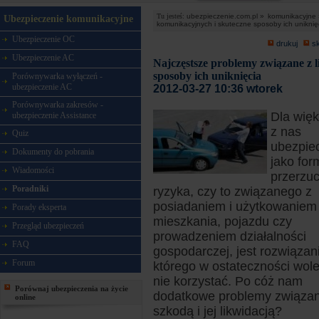
Tu jesteś:
ubezpieczenie.com.pl »
komunikacyjne 
Ubezpieczenie komunikacyjne
komunikacyjnych i skuteczne sposoby ich uniknię
Ubezpieczenie OC
drukuj
s
Ubezpieczenie AC
Najczęstsze problemy związane z 
sposoby ich uniknięcia
Porównywarka wyłączeń -
ubezpieczenie AC
2012-03-27 10:36 wtorek
Porównywarka zakresów -
Dla więk
ubezpieczenie Assistance
z nas
Quiz
ubezpie
Dokumenty do pobrania
jako for
Wiadomości
przerzu
Poradniki
ryzyka, czy to związanego z
posiadaniem i użytkowaniem
Porady eksperta
mieszkania, pojazdu czy
Przegląd ubezpieczeń
prowadzeniem działalności
FAQ
gospodarczej, jest rozwiązan
Forum
którego w ostateczności wol
nie korzystać. Po cóż nam
Porównaj ubezpieczenia na życie
dodatkowe problemy związa
online
szkodą i jej likwidacją?