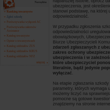
najbardziej istotne, oprócz 
Narzędzia
ubezpieczenia, jest określen
stanowi podstawę, na której 
Ranking towarzystw
odpowiedzialność.
Zgłoś szkodę
Porównywarka wyłączeń AC
W przypadku zgłoszenia szk
Porównywarka zakresów
Assistance
odpowiedzialności uregulowa
Katalog towarzystw
obowiązkowych, Ubezpiecze
Opinie o towarzystwach
Biurze Ubezpieczycieli Komu
Katalog oddziałów ZUS
zdarzeń zgłaszanych z ub
Katalog oddziałów KRUS
zakres ochrony ubezpiecze
Katalog oddziałów NFZ
ubezpieczenia i w zależnoś
które ubezpieczyciel pono
więcej
literalnie, bądź jedynie po
wyłączać
.
Na etapie zgłaszania szkody 
parametry, których wymaga ub
możemy liczyć na sprawniejsz
pomocne są gotowe kwestiona
znajdziemy na stronie intern