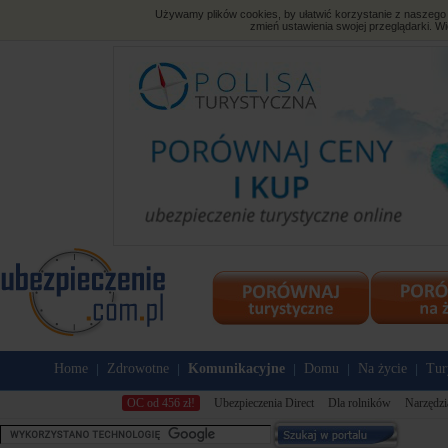
Używamy plików cookies, by ułatwić korzystanie z naszego s
zmień ustawienia swojej przeglądarki. Wi
Home
Zdrowotne
Komunikacyjne
Domu
Na życie
Tur
|
|
|
|
|
OC od 456 zł!
Ubezpieczenia Direct
Dla rolników
Narzędzi