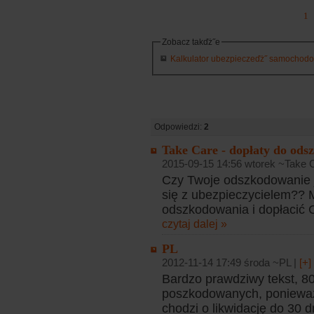
1
Zobacz takďż˝e
Kalkulator ubezpieczeďż˝ samochodowy
Odpowiedzi:
2
Take Care - dopłaty do od
2015-09-15 14:56 wtorek ~Take
Czy Twoje odszkodowanie j
się z ubezpieczycielem?? 
odszkodowania i dopłacić C
czytaj dalej »
PL
2012-11-14 17:49 środa ~PL |
[+]
Bardzo prawdziwy tekst, 8
poszkodowanych, ponieważ
chodzi o likwidację do 30 