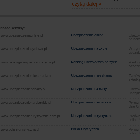
czytaj dalej »
Nasze serwisy:
Ubezpieczenia online
www.ubezpieczeniaonline.pl
Ubezpie
na nart
Ubezpieczenie na życie
www.ubezpieczeniazyciowe.pl
Wszyst
ubezpie
Ranking ubezpieczeń na życie
www.rankingubezpieczennazycie.pl
Rankin
oszczę
Ubezpieczenie mieszkania
www.ubezpieczeniemieszkania.pl
Zamów u
składkę
Ubezpieczenie na narty
www.ubezpieczenienanarty.pl
Ubezpie
ubezpie
Ubezpieczenie narciarskie
www.ubezpieczenienarciarskie.pl
Porówna
daję Ci
Ubezpieczenie turystyczne
www.ubezpieczenieturystyczne.com.pl
Porówna
online.
Polisa turystyczna
www.polisaturystyczna.pl
Porówna
online.