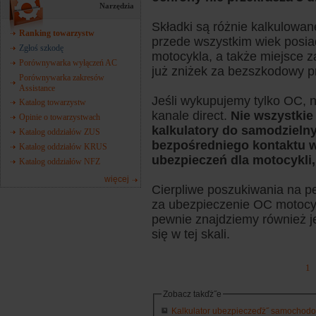
Narzędzia
Składki są różnie kalkulowan
Ranking towarzystw
przede wszystkim wiek posiad
Zgłoś szkodę
motocykla, a także miejsce z
Porównywarka wyłączeń AC
już zniżek za bezszkodowy p
Porównywarka zakresów
Assistance
Jeśli wykupujemy tylko OC, 
Katalog towarzystw
kanale direct.
Nie wszystkie
Opinie o towarzystwach
kalkulatory do samodzielny
Katalog oddziałów ZUS
bezpośredniego kontaktu w 
Katalog oddziałów KRUS
ubezpieczeń dla motocykli
Katalog oddziałów NFZ
więcej
Cierpliwe poszukiwania na 
za ubezpieczenie OC motocyk
pewnie znajdziemy również j
się w tej skali.
1
Zobacz takďż˝e
Kalkulator ubezpieczeďż˝ samochodowy