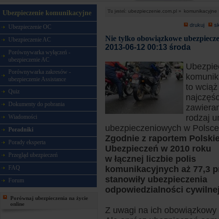
Tu jesteś:
ubezpieczenie.com.pl »
komunikacyjne 
Ubezpieczenie komunikacyjne
drukuj
s
Ubezpieczenie OC
Nie tylko obowiązkowe ubezpiecze
Ubezpieczenie AC
2013-06-12 00:13 środa
Porównywarka wyłączeń -
ubezpieczenie AC
Ubezpie
Porównywarka zakresów -
komunik
ubezpieczenie Assistance
to wciąż
Quiz
najczęśc
Dokumenty do pobrania
zawiera
rodzaj 
Wiadomości
ubezpieczeniowych w Polsce
Poradniki
Zgodnie z raportem Polskie
Porady eksperta
Ubezpieczeń w 2010 roku
Przegląd ubezpieczeń
w łącznej liczbie polis
FAQ
komunikacyjnych aż 77,3 p
stanowiły ubezpieczenia
Forum
odpowiedzialności cywilne
Porównaj ubezpieczenia na życie
online
Z uwagi na ich obowiązkowy c