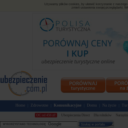
Używamy plików cookies, by ułatwić korzystanie z naszego s
zmień ustawienia swojej przeglądarki. Wi
Home
Zdrowotne
Komunikacyjne
Domu
Na życie
Tur
|
|
|
|
|
OC od 456 zł!
Ubezpieczenia Direct
Dla rolników
Narzędzi