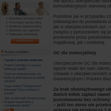
Ale oprócz ubezpieczeń sam
komunikacyjnych stanowią ub
Podobnie jak w przypadku czt
Wypełniasz formularz online
zobowiązani do posiadania ub
Otrzymujesz gotowe oferty
jak w ubezpieczeniach aut –
Wybierasz najlepszą ofertę
Spotykasz się z agentem
związku z poruszaniem się j
Podpisujesz dokumenty
poniesione przez poszkodow
PORÓWNAJ!
majątkową, jak i osobową.
Pytania czytelników
OC dla motocyklisty
5 pytań o assistance medyczne
Ubezpieczenie OC dla motocy
Pytanie Czytelnika: Co oznacza
będzie miało ten sam zakres,
indeksacja składki?
Ustawie o ubezpieczeniach
Czym jest doubezpieczenie, czy
trzeba się doubezpieczyć po każdej
Gwarancyjnym i Polskim Biur
szkodzie?
Czego szukasz? Ubezpieczenia?
Za brak obowiązkowego ube
Informacji? Nasza infolinia Ci
pomoże!
dwóch kółek zapłaci nawet 
Jakie są obowiązki ubezpieczonego
pozostawania bez ochrony u
związane bezpośrednio z
– jeśli ten okres nie przekr
wystąpieniem szkody?
ochrony nie przekracza 3 d