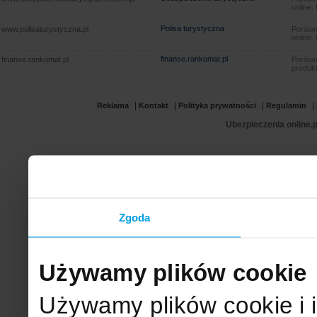
online.
Polisa turystyczna
www.polisaturystyczna.pl
Porówna
online.
finanse.rankomat.pl
finanse.rankomat.pl
Porówn
produkt
|
|
|
|
Reklama
Kontakt
Polityka prywatności
Regulamin
Ubezpieczenia online.p
Zgoda
Używamy plików cookie
Używamy plików cookie i 