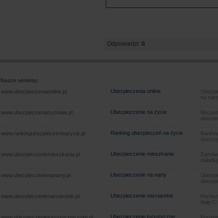
Odpowiedzi:
0
Nasze serwisy:
Ubezpieczenia online
www.ubezpieczeniaonline.pl
Ubezpie
na nart
Ubezpieczenie na życie
www.ubezpieczeniazyciowe.pl
Wszyst
ubezpie
Ranking ubezpieczeń na życie
www.rankingubezpieczennazycie.pl
Rankin
oszczę
Ubezpieczenie mieszkania
www.ubezpieczeniemieszkania.pl
Zamów u
składkę
Ubezpieczenie na narty
www.ubezpieczenienanarty.pl
Ubezpie
ubezpie
Ubezpieczenie narciarskie
www.ubezpieczenienarciarskie.pl
Porówna
daję Ci
Ubezpieczenie turystyczne
www.ubezpieczenieturystyczne.com.pl
Porówna