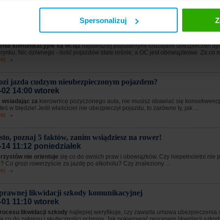
ej
Spersonalizuj
Z
yżki i zniżki w polisach komunikacyjnych?
-22 15:47 środa
enia komunikacyjne są wciąż
najbardziej popularnymi rodzajami ubezpieczeń d
rynku. Nic dziwnego - ilość pojazdów stale rośnie, a OC jest obowiązkowe. Za co m
ej
ozi jazda cudzym nieubezpieczonym pojazdem?
-02 14:00 wtorek
e wsiadając za
kierownicę pożyczonego auta, nie musisz obawiać się konsekwencj
eś w błędzie! Jeśli właściciel nie ubezpieczył pojazdu, to zarówno ty, jak ...
ej
to, poznaj 5 faktów, zanim wsiądziesz na rower!
-14 11:12 poniedziałek
rzystów nie orientuje
się co do swoich praw i obowiązków. Czy niepełnoletni nie 
 Co grozi rowerzyście za jazdę po alkoholu? Czy znaleziony ...
ej
sprawnej likwidacji szkody komunikacyjnej
-01 11:10 wtorek
rocesu likwidacji szkody
najlepiej weryfikuje, czy zawarta umowa ubezpieczenia 
 co do zakresu i skuteczności ochrony. Jak pokierować procesem likwidacji szkody,