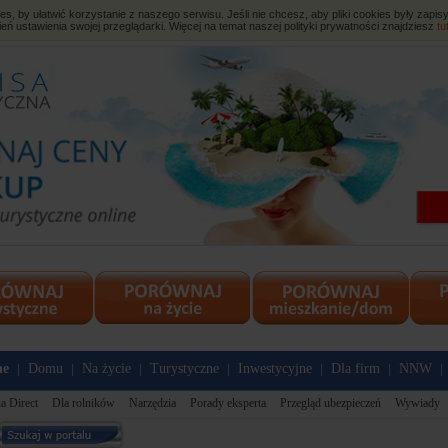
, by ułatwić korzystanie z naszego serwisu. Jeśli nie chcesz, aby pliki cookies były zap
eń ustawienia swojej przeglądarki. Więcej na temat naszej polityki prywatności znajdziesz
tu
ne
Domu
Na życie
Turystyczne
Inwestycyjne
Dla firm
NNW
|
|
|
|
|
|
|
a Direct
Dla rolników
Narzędzia
Porady eksperta
Przegląd ubezpieczeń
Wywiady