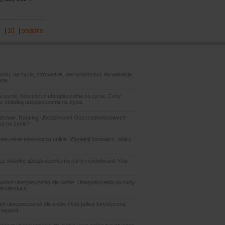
9
|
10
|
ostatnia
odu, na życie, zdrowotne, nieruchomości, na wakacje,
wna.
 życie, Korzyści z ubezpieczenia na życie, Ceny
z składką ubezpieczenia na życie.
zdrowie. Ranking Ubezpieczeń Oszczędnościowych -
sę na życie?
czenie mieszkania online. Wypełnij formularz, oblicz
icz składkę ubezpieczenia na narty i snowboard. Kup
ariant ubezpieczenia dla siebie. Ubezpieczenia na narty
arciarskich.
t ubezpieczenia dla siebie i kup polisę turystyczną
 wyjazd.