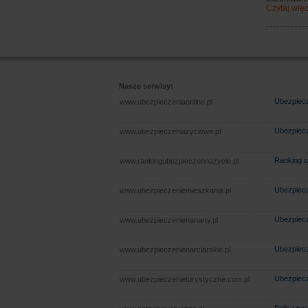
Czytaj więc
Nasze serwisy:
Ubezpiecz
www.ubezpieczeniaonline.pl
Ubezpiecz
www.ubezpieczeniazyciowe.pl
Ranking u
www.rankingubezpieczennazycie.pl
Ubezpiecz
www.ubezpieczeniemieszkania.pl
Ubezpiecz
www.ubezpieczenienanarty.pl
Ubezpiecz
www.ubezpieczenienarciarskie.pl
Ubezpiecz
www.ubezpieczenieturystyczne.com.pl