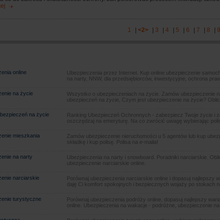
ej
1
|
<2>
|
3
|
4
|
5
|
6
|
7
|
8
|
enia online
Ubezpieczenia przez Internet. Kup online ubezpieczenie samoch
na narty, NNW, dla przedsiębiorców, inwestycyjne, ochrona pra
enie na życie
Wszystko o ubezpieczeniach na życie. Zamów ubezpieczenie na
ubezpieczeń na życie, Czym jest ubezpieczenie na życie? Oblic
bezpieczeń na życie
Ranking Ubezpieczeń Ochronnych - zabezpiecz Twoje życie i 
oszczędzaj na emeryturę. Na co zwrócić uwagę wybierając poli
enie mieszkania
Zamów ubezpieczenie nieruchomości u 5 agentów lub kup ubezpie
składkę i kup polisę. Polisa na e-maila!
enie na narty
Ubezpieczenia na narty i snowboard. Poradniki narciarskie. Obl
ubezpieczenie narciarskie online.
enie narciarskie
Porównaj ubezpieczenia narciarskie online i dopasuj najlepszy w
daję Ci komfort spokojnych i bezpiecznych wojaży po stokach n
enie turystyczne
Porównaj ubezpieczenia podróży online, dopasuj najlepszy warian
online. Ubezpieczenia na wakacje - podróżne, ubezpieczenie na