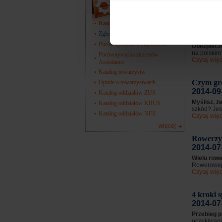
Czytaj więc
Narzędzia
Ranking towarzystw
Za co zw
Zgłoś szkodę
2014-10
Porównywarka wyłączeń AC
Ubezpiecz
na polskim 
Porównywarka zakresów
Czytaj więc
Assistance
Katalog towarzystw
Czym gr
Opinie o towarzystwach
2014-09
Katalog oddziałów ZUS
Myślisz, ż
Katalog oddziałów KRUS
szkód? Jest
Katalog oddziałów NFZ
Czytaj więc
więcej
Rowerzys
2014-07
Wielu rowe
Rowerowej?
Czytaj więc
4 kroki 
2014-07
Przebieg p
oczekiwania