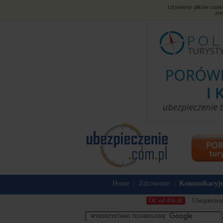
Używamy plików cookies
zmi
Home
Zdrowotne
Komunikacyj
|
|
OC od 456 zł!
Ubezpieczeni