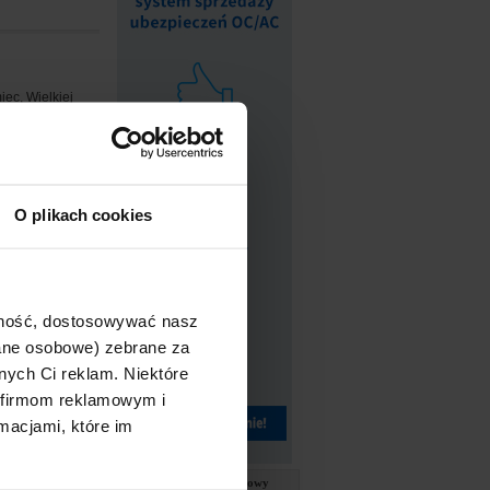
iec, Wielkiej
za granicę
O plikach cookies
owinien być
wnież zadbać o
ajność, dostosowywać nasz
dane osobowe) zebrane za
t o 80%.
nych Ci reklam. Niektóre
 firmom reklamowym i
macjami, które im
m. Kto z nich w
Słownik ubezpieczeniowy