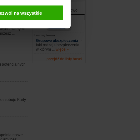
Wpisz szukane słowo
ezwól na wszystkie
ystrybuowanymi
ożesz ...
Losowy termin:
Grupowe ubezpieczenia
-
taki rodzaj ubezpieczenia,
w którym ...
więcej»
przejdź do listy haseł
i potencjalnych
potrzebuje Karty
spełnia nasze
 aby bez ...