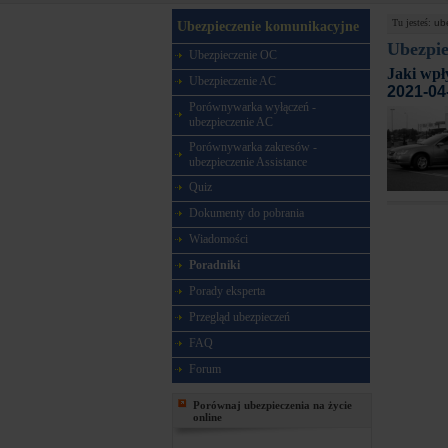
Tu jesteś:
ub
Ubezpieczenie komunikacyjne
Ubezpie
Ubezpieczenie OC
Jaki wpł
Ubezpieczenie AC
2021-04
Porównywarka wyłączeń -
ubezpieczenie AC
Porównywarka zakresów -
ubezpieczenie Assistance
Quiz
Dokumenty do pobrania
Wiadomości
Poradniki
Porady eksperta
Przegląd ubezpieczeń
FAQ
Forum
Porównaj ubezpieczenia na życie
online