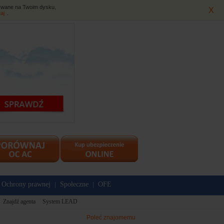
isywane na Twoim dysku,
X
taj
.
Ochrony prawnej
Społeczne
OFE
|
|
Znajdź agenta
System LEAD
Poleć znajomemu