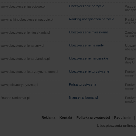
Ubezpieczenie na życie
www.ubezpieczeniazyciowe.pl
Wszyst
ubezpie
Ranking ubezpieczeń na życie
www.rankingubezpieczennazycie.pl
Rankin
oszczę
Ubezpieczenie mieszkania
www.ubezpieczeniemieszkania.pl
Zamów u
składkę
Ubezpieczenie na narty
www.ubezpieczenienanarty.pl
Ubezpie
ubezpie
Ubezpieczenie narciarskie
www.ubezpieczenienarciarskie.pl
Porówna
daję Ci
Ubezpieczenie turystyczne
www.ubezpieczenieturystyczne.com.pl
Porówna
online.
Polisa turystyczna
www.polisaturystyczna.pl
Porówna
online.
finanse.rankomat.pl
finanse.rankomat.pl
Porówn
produkt
|
|
|
|
Reklama
Kontakt
Polityka prywatności
Regulamin
Ubezpieczenia online.p