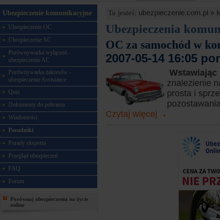
ubezpieczenie.com.pl »
Tu jesteś:
Ubezpieczenie komunikacyjne
Ubezpieczenia komun
Ubezpieczenie OC
Ubezpieczenie AC
OC za samochód w ko
Porównywarka wyłączeń -
2007-05-14 16:05 po
ubezpieczenie AC
Wstawiając
Porównywarka zakresów -
ubezpieczenie Assistance
znalezienie 
Quiz
prosta i sprz
pozostawania
Dokumenty do pobrania
Czytaj więcej
Wiadomości
Poradniki
Porady eksperta
Przegląd ubezpieczeń
FAQ
Forum
Porównaj ubezpieczenia na życie
online