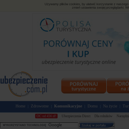
Używamy plików cookies, by ułatwić korzystanie z naszego s
zmień ustawienia swojej przeglądarki. Wi
Home
Zdrowotne
Komunikacyjne
Domu
Na życie
Tur
|
|
|
|
|
OC od 456 zł!
Ubezpieczenia Direct
Dla rolników
Narzędzi