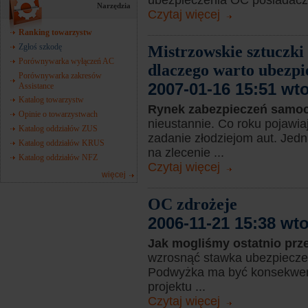
ubezpieczenia OC posiadaczy 
Narzędzia
Czytaj więcej
Ranking towarzystw
Zgłoś szkodę
Mistrzowskie sztuczki
Porównywarka wyłączeń AC
dlaczego warto ubezpi
Porównywarka zakresów
2007-01-16 15:51 wt
Assistance
Katalog towarzystw
Rynek zabezpieczeń samo
Opinie o towarzystwach
nieustannie. Co roku pojawia
Katalog oddziałów ZUS
zadanie złodziejom aut. Jed
Katalog oddziałów KRUS
na zlecenie ...
Katalog oddziałów NFZ
Czytaj więcej
więcej
OC zdrożeje
2006-11-21 15:38 wt
Jak mogliśmy ostatnio prz
wzrosnąć stawka ubezpiecze
Podwyżka ma być konsekwenc
projektu ...
Czytaj więcej