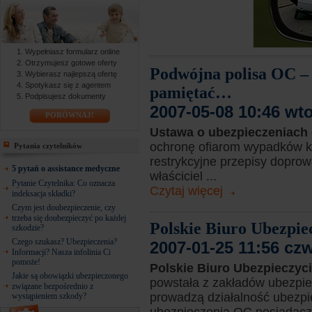
Wypełniasz formularz online
Otrzymujesz gotowe oferty
Podwójna polisa OC – 
Wybierasz najlepszą ofertę
Spotykasz się z agentem
pamiętać…
Podpisujesz dokumenty
2007-05-08 10:46 wt
PORÓWNAJ!
Ustawa o ubezpieczeniac
ochronę ofiarom wypadków k
Pytania czytelników
restrykcyjne przepisy doprow
5 pytań o assistance medyczne
właściciel ...
Pytanie Czytelnika: Co oznacza
Czytaj więcej
indeksacja składki?
Czym jest doubezpieczenie, czy
trzeba się doubezpieczyć po każdej
Polskie Biuro Ubezpi
szkodzie?
Czego szukasz? Ubezpieczenia?
2007-01-25 11:56 cz
Informacji? Nasza infolinia Ci
pomoże!
Polskie Biuro Ubezpieczyc
Jakie są obowiązki ubezpieczonego
powstała z zakładów ubezpiec
związane bezpośrednio z
prowadzą działalność ubezp
wystąpieniem szkody?