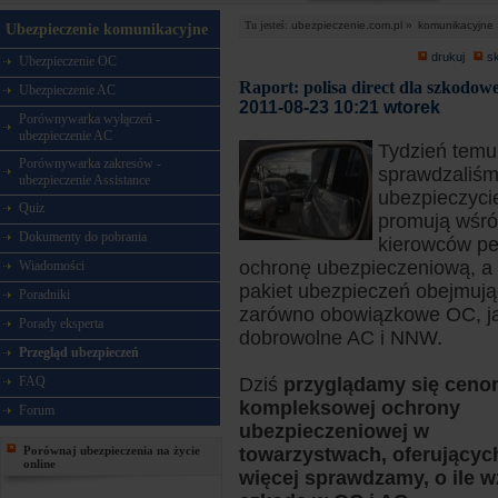
Tu jesteś:
ubezpieczenie.com.pl »
komunikacyjne 
Ubezpieczenie komunikacyjne
drukuj
s
Ubezpieczenie OC
Raport: polisa direct dla szkodow
Ubezpieczenie AC
2011-08-23 10:21 wtorek
Porównywarka wyłączeń -
ubezpieczenie AC
Tydzień temu
Porównywarka zakresów -
sprawdzaliśm
ubezpieczenie Assistance
ubezpieczyci
Quiz
promują wśr
Dokumenty do pobrania
kierowców pe
ochronę ubezpieczeniową, a
Wiadomości
pakiet ubezpieczeń obejmują
Poradniki
zarówno obowiązkowe OC, ja
Porady eksperta
dobrowolne AC i NNW.
Przegląd ubezpieczeń
FAQ
Dziś
przyglądamy się cenom
kompleksowej ochrony
Forum
ubezpieczeniowej w
Porównaj ubezpieczenia na życie
towarzystwach, oferującyc
online
więcej sprawdzamy, o ile wz