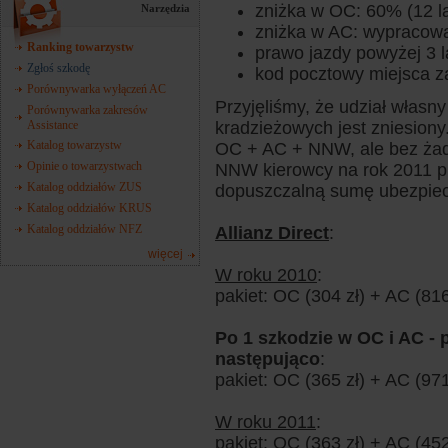
zniżka w OC: 60% (12 la
Narzędzia
zniżka w AC: wypracowa
Ranking towarzystw
prawo jazdy powyżej 3 l
Zgłoś szkodę
kod pocztowy miejsca z
Porównywarka wyłączeń AC
Przyjęliśmy, że udział własn
Porównywarka zakresów
Assistance
kradzieżowych jest zniesiony
Katalog towarzystw
OC + AC + NNW, ale bez żad
Opinie o towarzystwach
NNW kierowcy na rok 2011 pr
Katalog oddziałów ZUS
dopuszczalną sumę ubezpiec
Katalog oddziałów KRUS
Katalog oddziałów NFZ
Allianz Direct
:
więcej
W roku 2010
:
pakiet: OC (304 zł) + AC (816
Po 1 szkodzie w OC i AC - 
następująco
:
pakiet: OC (365 zł) + AC (971
W roku 2011
:
pakiet: OC (363 zł) + AC (452