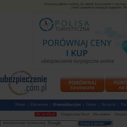
Używamy plików cookies, by ułatwić korzystanie z naszego s
zmień ustawienia swojej przeglądarki. Wi
Home
Zdrowotne
Komunikacyjne
Domu
Na życie
Tur
|
|
|
|
|
OC od 456 zł!
Ubezpieczenia Direct
Dla rolników
Narzędzi