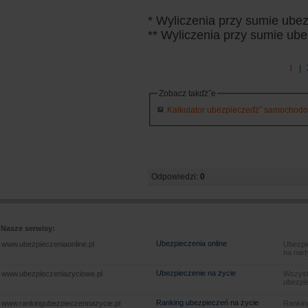
* Wyliczenia przy sumie ube
** Wyliczenia przy sumie ube
1
|
Zobacz takďż˝e
Kalkulator ubezpieczeďż˝ samochodowy
Odpowiedzi:
0
Nasze serwisy:
Ubezpieczenia online
www.ubezpieczeniaonline.pl
Ubezpie
na nart
Ubezpieczenie na życie
www.ubezpieczeniazyciowe.pl
Wszyst
ubezpie
Ranking ubezpieczeń na życie
www.rankingubezpieczennazycie.pl
Rankin