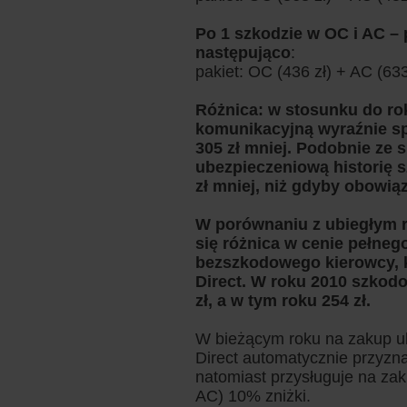
Po 1 szkodzie w OC i AC – 
następująco
:
pakiet: OC (436 zł) + AC (633
Różnica: w stosunku do rok
komunikacyjną wyraźnie sp
305 zł mniej. Podobnie ze s
ubezpieczeniową historię s
zł mniej, niż gdyby obowią
W porównaniu z ubiegłym r
się różnica w cenie pełneg
bezszkodowego kierowcy, k
Direct. W roku 2010 szkodo
zł, a w tym roku 254 zł.
W bieżącym roku na zakup ub
Direct automatycznie przyzn
natomiast przysługuje na zak
AC) 10% zniżki.