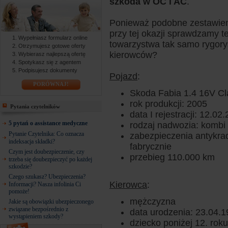
szkoda w OC i AC
.
Ponieważ podobne zestawien
przy tej okazji sprawdzamy te
Wypełniasz formularz online
towarzystwa tak samo rygor
Otrzymujesz gotowe oferty
kierowców?
Wybierasz najlepszą ofertę
Spotykasz się z agentem
Podpisujesz dokumenty
Pojazd
:
PORÓWNAJ!
Skoda Fabia 1.4 16V Cl
rok produkcji: 2005
Pytania czytelników
data I rejestracji: 12.02
5 pytań o assistance medyczne
rodzaj nadwozia: kombi
Pytanie Czytelnika: Co oznacza
zabezpieczenia antykra
indeksacja składki?
fabrycznie
Czym jest doubezpieczenie, czy
przebieg 110.000 km
trzeba się doubezpieczyć po każdej
szkodzie?
Czego szukasz? Ubezpieczenia?
Kierowca
:
Informacji? Nasza infolinia Ci
pomoże!
mężczyzna
Jakie są obowiązki ubezpieczonego
związane bezpośrednio z
data urodzenia: 23.04.
wystąpieniem szkody?
dziecko poniżej 12. roku