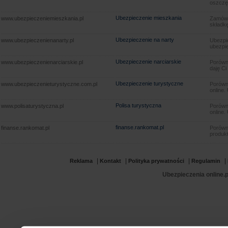
oszczę
Ubezpieczenie mieszkania
www.ubezpieczeniemieszkania.pl
Zamów u
składkę
Ubezpieczenie na narty
www.ubezpieczenienanarty.pl
Ubezpie
ubezpie
Ubezpieczenie narciarskie
www.ubezpieczenienarciarskie.pl
Porówna
daję Ci
Ubezpieczenie turystyczne
www.ubezpieczenieturystyczne.com.pl
Porówna
online.
Polisa turystyczna
www.polisaturystyczna.pl
Porówna
online.
finanse.rankomat.pl
finanse.rankomat.pl
Porówn
produkt
|
|
|
|
Reklama
Kontakt
Polityka prywatności
Regulamin
Ubezpieczenia online.p