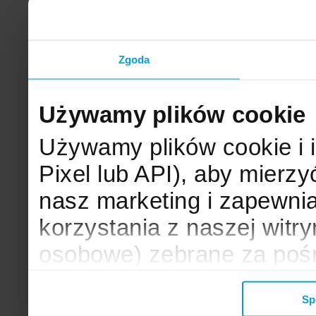
Zgoda
Używamy plików cookie
Używamy plików cookie i 
Pixel lub API), aby mier
nasz marketing i zapewni
korzystania z naszej witr
osobowe) zebrane za poś
mogą zostać wykorzystane
Sp
wyświetlanych Ci reklam. 