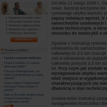
Od dnia 12 lutego 2009 r.,
nowe, bardziej korzystne dl
rynkowego ubytku wartości 
zapisy mówiące wprost, iż 
Wypełniasz formularz online
Otrzymujesz gotowe oferty
samochodów osobowych i 
Wybierasz najlepszą ofertę
stanie technicznym, o okres
Spotykasz się z agentem
stosunku do motocykli o okr
Podpisujesz dokumenty
PORÓWNAJ!
Zgodnie z Instrukcją rynkow
odniesieniu do samochodów 
Pytania czytelników
całkowitej do 3,5 ton szacuje 
zaś w odniesieniu do pojazd
5 pytań o assistance medyczne
całkowitej powyżej 3,5 ton sz
Pytanie Czytelnika: Co oznacza
indeksacja składki?
lat.
Przy czym jak zostało w
Czym jest doubezpieczenie, czy
występowanie ubytku wart
trzeba się doubezpieczyć po każdej
mieć miejsce w wyjątkowyc
szkodzie?
charakteryzujących się nie
Czego szukasz? Ubezpieczenia?
Informacji? Nasza infolinia Ci
dbałością o stan techniczn
pomoże!
Jakie są obowiązki ubezpieczonego
Zmiana treści Instrukcji zos
związane bezpośrednio z
wystąpieniem szkody?
wystąpieniem Rzecznika Ube