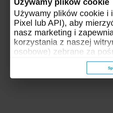
Używamy plików cookie
Używamy plików cookie i 
Pixel lub API), aby mier
nasz marketing i zapewni
korzystania z naszej witr
osobowe) zebrane za poś
mogą zostać wykorzystane
Sp
wyświetlanych Ci reklam. 
zbieramy, udostępniamy 
społecznościowym oraz f
analitycznym, z którymi w
łączyć te informacje z inn