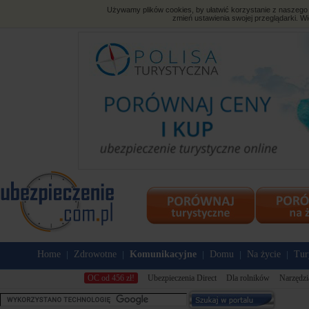
Używamy plików cookies, by ułatwić korzystanie z naszego s
zmień ustawienia swojej przeglądarki. Wi
Home
Zdrowotne
Komunikacyjne
Domu
Na życie
Tur
|
|
|
|
|
OC od 456 zł!
Ubezpieczenia Direct
Dla rolników
Narzędzi