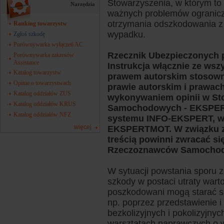
Stowarzyszenia, w którym to
Narzędzia
ważnych problemów ogranic
otrzymania odszkodowania z t
Ranking towarzystw
wypadku.
Zgłoś szkodę
Porównywarka wyłączeń AC
Rzecznik Ubezpieczonych p
Porównywarka zakresów
Assistance
Instrukcja włącznie ze wszy
Katalog towarzystw
prawem autorskim stosownie
Opinie o towarzystwach
prawie autorskim i prawach
Katalog oddziałów ZUS
wykonywaniem opinii w S
Katalog oddziałów KRUS
Samochodowych - EKSPER
Katalog oddziałów NFZ
systemu INFO-EKSPERT, wy
więcej
EKSPERTMOT. W związku z 
treścią powinni zwracać si
Rzeczoznawców Samoch
W sytuacji powstania sporu 
szkody w postaci utraty warto
poszkodowani mogą starać si
np. poprzez przedstawienie 
bezkolizyjnych i pokolizyjny
warsztatach naprawczych o w