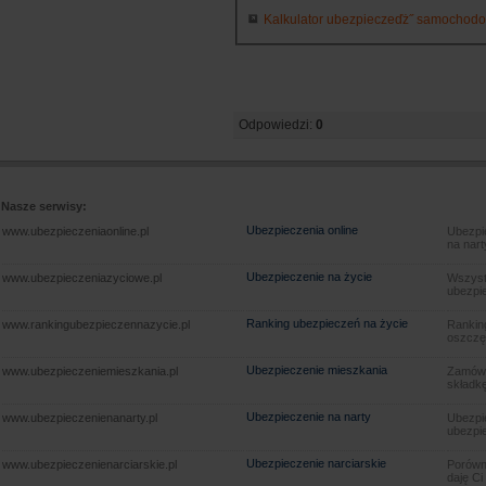
Kalkulator ubezpieczeďż˝ samochodowy
Odpowiedzi:
0
Nasze serwisy:
Ubezpieczenia online
www.ubezpieczeniaonline.pl
Ubezpie
na nart
Ubezpieczenie na życie
www.ubezpieczeniazyciowe.pl
Wszyst
ubezpie
Ranking ubezpieczeń na życie
www.rankingubezpieczennazycie.pl
Rankin
oszczę
Ubezpieczenie mieszkania
www.ubezpieczeniemieszkania.pl
Zamów u
składkę
Ubezpieczenie na narty
www.ubezpieczenienanarty.pl
Ubezpie
ubezpie
Ubezpieczenie narciarskie
www.ubezpieczenienarciarskie.pl
Porówna
daję Ci