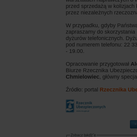
przed sprzedażą w kolizjach 
przez niezależnych rzeczo
W przypadku, gdyby Państwa
zapraszamy do skorzystania 
dyżurów telefonicznych. Dyżu
pod numerem telefonu: 22 33
- 19.00.
Opracowanie przygotował
Al
Biurze Rzecznika Ubezpieczo
Chmielowiec
, główny specj
Źródło: portal
Rzecznika Ub
«
Zobacz takďż˝e