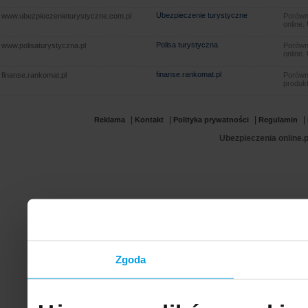
Ubezpieczenie turystyczne
www.ubezpieczenieturystyczne.com.pl
Porówna
online.
Polisa turystyczna
www.polisaturystyczna.pl
Porówna
online.
finanse.rankomat.pl
finanse.rankomat.pl
Porówn
produkt
|
|
|
|
Reklama
Kontakt
Polityka prywatności
Regulamin
Ubezpieczenia online.p
Zgoda