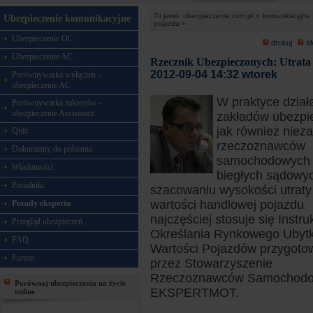
Tu jesteś:
ubezpieczenie.com.pl »
komunikacyjne 
Ubezpieczenie komunikacyjne
pojazdu »
Ubezpieczenie OC
drukuj
s
Ubezpieczenie AC
Rzecznik Ubezpieczonych: Utrata
2012-09-04 14:32 wtorek
Porównywarka wyłączeń -
ubezpieczenie AC
W praktyce dział
Porównywarka zakresów -
ubezpieczenie Assistance
zakładów ubezpi
jak również niez
Quiz
rzeczoznawców
Dokumenty do pobrania
samochodowych 
Wiadomości
biegłych sądowy
Poradniki
szacowaniu wysokości utraty
wartości handlowej pojazdu
Porady eksperta
najczęściej stosuje się Instru
Przegląd ubezpieczeń
Określania Rynkowego Ubyt
FAQ
Wartości Pojazdów przygot
Forum
przez Stowarzyszenie
Rzeczoznawców Samochod
Porównaj ubezpieczenia na życie
EKSPERTMOT.
online