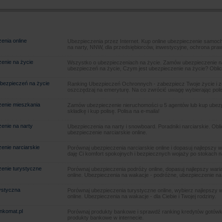
enia online
Ubezpieczenia przez Internet. Kup online ubezpieczenie samoch
na narty, NNW, dla przedsiębiorców, inwestycyjne, ochrona pra
enie na życie
Wszystko o ubezpieczeniach na życie. Zamów ubezpieczenie na
ubezpieczeń na życie, Czym jest ubezpieczenie na życie? Oblic
bezpieczeń na życie
Ranking Ubezpieczeń Ochronnych - zabezpiecz Twoje życie i 
oszczędzaj na emeryturę. Na co zwrócić uwagę wybierając poli
enie mieszkania
Zamów ubezpieczenie nieruchomości u 5 agentów lub kup ubezpie
składkę i kup polisę. Polisa na e-maila!
enie na narty
Ubezpieczenia na narty i snowboard. Poradniki narciarskie. Obl
ubezpieczenie narciarskie online.
enie narciarskie
Porównaj ubezpieczenia narciarskie online i dopasuj najlepszy w
daję Ci komfort spokojnych i bezpiecznych wojaży po stokach n
enie turystyczne
Porównaj ubezpieczenia podróży online, dopasuj najlepszy warian
online. Ubezpieczenia na wakacje - podróżne, ubezpieczenie na
rystyczna
Porównaj ubezpieczenia turystyczne online, wybierz najlepszy wa
online. Ubezpieczenia na wakacje - dla Ciebie i Twojej rodziny.
ankomat.pl
Porównaj produkty bankowe i sprawdź ranking kredytów gotówk
produkty bankowe w internecie.