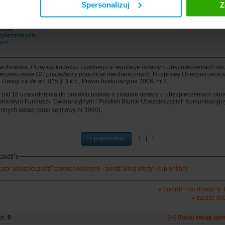
Spersonalizuj
Z
tal Rzecznika Ubezpieczonych
wichowska,
Przepisy kodeksu cywilnego a regulacje ustawy o ubezpieczeniach o
bezpieczenia OC posiadaczy pojazdów mechanicznych
, Rozprawy Ubezpieczeniowe
,
Uwagi na tle art. 815 § 3 k.c.
, Prawo Asekuracyjne 2006, nr 3.
. pkt 18 uzasadnienia do projektu ustawy o zmianie ustawy o ubezpieczeniach ob
niowym Funduszu Gwarancyjnym i Polskim Biurze Ubezpieczycieli Komunikacyjn
 innych ustaw
(druk sejmowy nr 3960).
« poprzednia
1
2
|
takďż˝e
lator ubezpieczeďż˝ samochodowych - porďż˝wnaj oferty i kup online!
« powrďż˝t do dziaďż˝u:
« zapisz siď
zi:
0
[+] Dodaj swoją opin