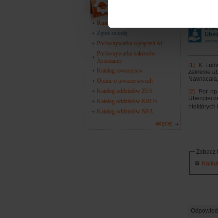
Narzędzia
Źródło:
Por
Ranking towarzystw
Zgłoś szkodę
Porównywarka wyłączeń AC
Porównywarka zakresów
Assistance
[1]
K. Lud
Katalog towarzystw
zakresie u
Nawracała
Opinie o towarzystwach
Katalog oddziałów ZUS
[2]
Por. np
Ubezpiecze
Katalog oddziałów KRUS
niektórych
Katalog oddziałów NFZ
więcej
Zobacz 
Kalku
Odpowied