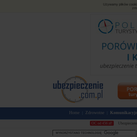
Używamy plików cookies
zmi
Home
Zdrowotne
Komunikacyj
|
|
OC od 456 zł!
Ubezpieczeni