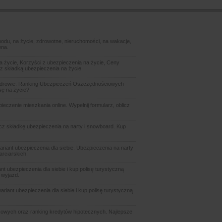
odu, na życie, zdrowotne, nieruchomości, na wakacje,
wna.
 życie, Korzyści z ubezpieczenia na życie, Ceny
z składką ubezpieczenia na życie.
zdrowie. Ranking Ubezpieczeń Oszczędnościowych -
sę na życie?
czenie mieszkania online. Wypełnij formularz, oblicz
icz składkę ubezpieczenia na narty i snowboard. Kup
ariant ubezpieczenia dla siebie. Ubezpieczenia na narty
arciarskich.
t ubezpieczenia dla siebie i kup polisę turystyczną
 wyjazd.
riant ubezpieczenia dla siebie i kup polisę turystyczną
owych oraz ranking kredytów hipotecznych. Najlepsze