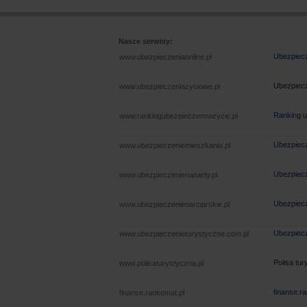
Nasze serwisy:
Ubezpiecz
www.ubezpieczeniaonline.pl
Ubezpiecz
www.ubezpieczeniazyciowe.pl
Ranking u
www.rankingubezpieczennazycie.pl
Ubezpiecz
www.ubezpieczeniemieszkania.pl
Ubezpiecz
www.ubezpieczenienanarty.pl
Ubezpiecz
www.ubezpieczenienarciarskie.pl
Ubezpiecz
www.ubezpieczenieturystyczne.com.pl
Polisa tu
www.polisaturystyczna.pl
finanse.r
finanse.rankomat.pl