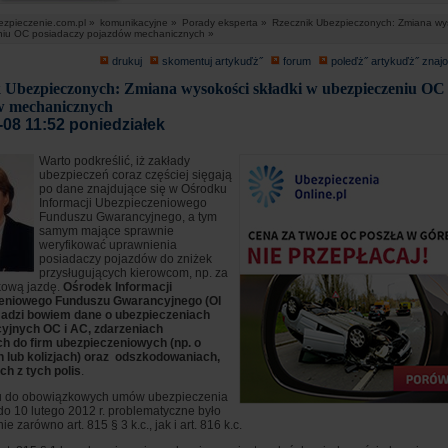
ezpieczenie.com.pl »
komunikacyjne »
Porady eksperta »
Rzecznik Ubezpieczonych: Zmiana wys
niu OC posiadaczy pojazdów mechanicznych »
drukuj
skomentuj artykuďż˝
forum
poleďż˝ artykuďż˝ zna
 Ubezpieczonych: Zmiana wysokości składki w ubezpieczeniu OC
w mechanicznych
-08 11:52 poniedziałek
Warto podkreślić, iż zakłady
ubezpieczeń coraz częściej sięgają
po dane znajdujące się w Ośrodku
Informacji Ubezpieczeniowego
Funduszu Gwarancyjnego, a tym
samym mające sprawnie
weryfikować uprawnienia
posiadaczy pojazdów do zniżek
przysługujących kierowcom, np. za
ową jazdę.
Ośrodek Informacji
eniowego Funduszu Gwarancyjnego (OI
adzi bowiem dane o ubezpieczeniach
jnych OC i AC, ­zdarzeniach
h do firm ubezpieczeniowych (np. o
 lub kolizjach) oraz odszkodowaniach,
h z tych polis
.
u do obowiązkowych umów ubezpieczenia
do 10 lutego 2012 r. problematyczne było
e zarówno art. 815 § 3 k.c., jak i art. 816 k.c.