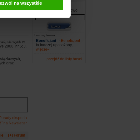
ezwól na wszystkie
Wpisz szukane słowo
Losowy termin:
Beneficjant
-
Beneficjent
bowiązkowych w
to inaczej uposażony, ...
 2008, nr 5; J.
więcej»
owiązkowych,
przejdź do listy haseł
ych oraz
 Porady eksperta
ż˝ na Newsletter
ię
[+] Forum