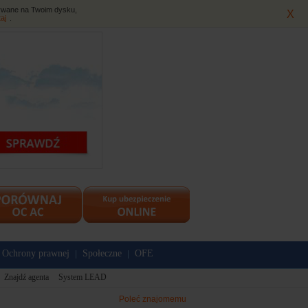
isywane na Twoim dysku,
X
taj
.
Ochrony prawnej
Społeczne
OFE
|
|
Znajdź agenta
System LEAD
Poleć znajomemu