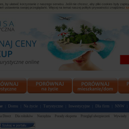
, by ułatwić korzystanie z naszego serwisu. Jeśli nie chcesz, aby pliki cookies były zap
eń ustawienia swojej przeglądarki. Więcej na temat naszej polityki prywatności znajdziesz
tu
ne
Domu
Na życie
Turystyczne
Inwestycyjne
Dla firm
NNW
|
|
|
|
|
|
|
a Direct
Dla rolników
Narzędzia
Porady eksperta
Przegląd ubezpieczeń
Wywiady