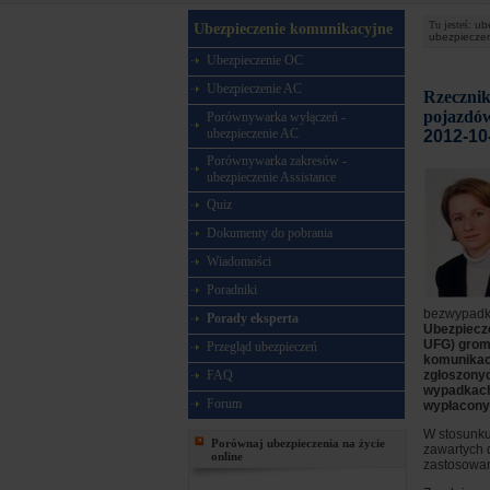
Tu jesteś:
ub
Ubezpieczenie komunikacyjne
ubezpiecze
Ubezpieczenie OC
Ubezpieczenie AC
Rzecznik
pojazdó
Porównywarka wyłączeń -
ubezpieczenie AC
2012-10
Porównywarka zakresów -
ubezpieczenie Assistance
Quiz
Dokumenty do pobrania
Wiadomości
Poradniki
bezwypadk
Porady eksperta
Ubezpiecz
UFG) grom
Przegląd ubezpieczeń
komunikacy
FAQ
zgłoszonyc
wypadkach
Forum
wypłaconyc
W stosunk
Porównaj ubezpieczenia na życie
zawartych 
online
zastosowani