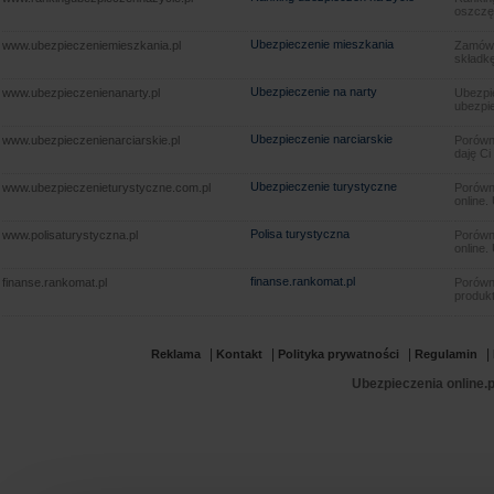
oszczę
Ubezpieczenie mieszkania
www.ubezpieczeniemieszkania.pl
Zamów u
składkę
Ubezpieczenie na narty
www.ubezpieczenienanarty.pl
Ubezpie
ubezpie
Ubezpieczenie narciarskie
www.ubezpieczenienarciarskie.pl
Porówna
daję Ci
Ubezpieczenie turystyczne
www.ubezpieczenieturystyczne.com.pl
Porówna
online.
Polisa turystyczna
www.polisaturystyczna.pl
Porówna
online.
finanse.rankomat.pl
finanse.rankomat.pl
Porówn
produkt
|
|
|
|
Reklama
Kontakt
Polityka prywatności
Regulamin
Ubezpieczenia online.p