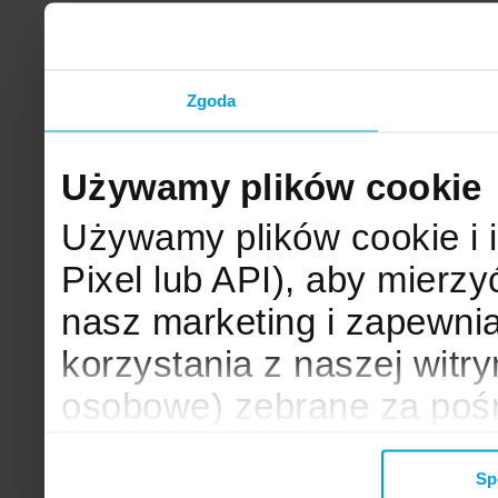
Zgoda
Używamy plików cookie
Używamy plików cookie i 
Pixel lub API), aby mier
nasz marketing i zapewni
korzystania z naszej witr
osobowe) zebrane za poś
mogą zostać wykorzystane
Sp
wyświetlanych Ci reklam. 