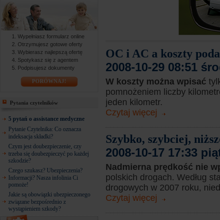
Wypełniasz formularz online
Otrzymujesz gotowe oferty
OC i AC a koszty pod
Wybierasz najlepszą ofertę
Spotykasz się z agentem
2008-10-29 08:51 śr
Podpisujesz dokumenty
W koszty można wpisać
ty
PORÓWNAJ!
pomnożeniem liczby kilometr
jeden kilometr.
Pytania czytelników
Czytaj więcej
5 pytań o assistance medyczne
Pytanie Czytelnika: Co oznacza
Szybko, szybciej, niż
indeksacja składki?
Czym jest doubezpieczenie, czy
2008-10-17 17:33 pią
trzeba się doubezpieczyć po każdej
szkodzie?
Nadmierna prędkość nie 
Czego szukasz? Ubezpieczenia?
polskich drogach. Według st
Informacji? Nasza infolinia Ci
pomoże!
drogowych w 2007 roku, nied
Jakie są obowiązki ubezpieczonego
Czytaj więcej
związane bezpośrednio z
wystąpieniem szkody?