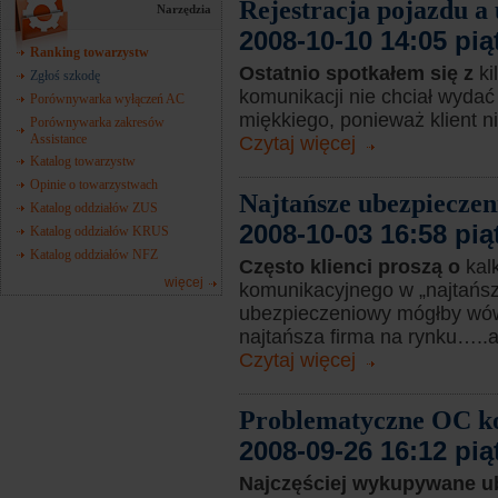
Rejestracja pojazdu a
Narzędzia
2008-10-10 14:05 pią
Ranking towarzystw
Ostatnio spotkałem się z
ki
Zgłoś szkodę
komunikacji nie chciał wydać
Porównywarka wyłączeń AC
miękkiego, ponieważ klient ni
Porównywarka zakresów
Assistance
Czytaj więcej
Katalog towarzystw
Opinie o towarzystwach
Najtańsze ubezpiecze
Katalog oddziałów ZUS
2008-10-03 16:58 pią
Katalog oddziałów KRUS
Katalog oddziałów NFZ
Często klienci proszą o
kal
więcej
komunikacyjnego w „najtańsze
ubezpieczeniowy mógłby wówc
najtańsza firma na rynku…..al
Czytaj więcej
Problematyczne OC k
2008-09-26 16:12 pią
Najczęściej wykupywane u