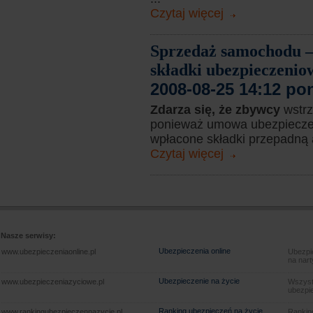
Czytaj więcej
Sprzedaż samochodu –
składki ubezpieczenio
2008-08-25 14:12 po
Zdarza się, że zbywcy
wstr
ponieważ umowa ubezpieczeni
wpłacone składki przepadną a 
Czytaj więcej
Nasze serwisy:
Ubezpieczenia online
www.ubezpieczeniaonline.pl
Ubezpie
na nart
Ubezpieczenie na życie
www.ubezpieczeniazyciowe.pl
Wszyst
ubezpie
Ranking ubezpieczeń na życie
www.rankingubezpieczennazycie.pl
Rankin