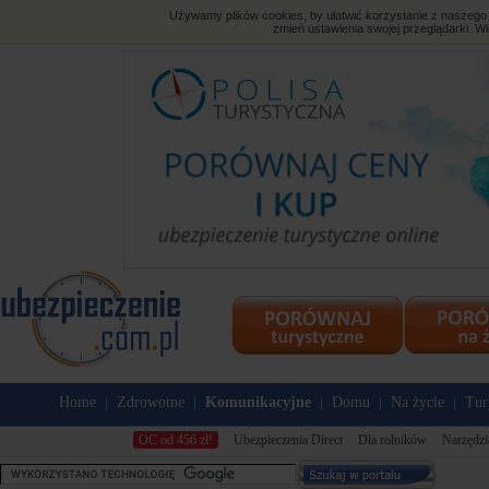
Używamy plików cookies, by ułatwić korzystanie z naszego s
zmień ustawienia swojej przeglądarki. Wi
Home
Zdrowotne
Komunikacyjne
Domu
Na życie
Tur
|
|
|
|
|
OC od 456 zł!
Ubezpieczenia Direct
Dla rolników
Narzędzi