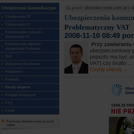
ubezpieczenie.com.pl »
Tu jesteś:
Ubezpieczenie komunikacyjne
Ubezpieczenia komun
Ubezpieczenie OC
Ubezpieczenie AC
Problematyczny VAT
Porównywarka wyłączeń -
2008-11-10 08:49 po
ubezpieczenie AC
Przy zawierani
Porównywarka zakresów -
ubezpieczenie Assistance
ubezpieczeniowy po
Quiz
pojazdu ma być us
VAT) czy brutto ...
Dokumenty do pobrania
Czytaj więcej
Wiadomości
Poradniki
Porady eksperta
Przegląd ubezpieczeń
FAQ
Forum
Porównaj ubezpieczenia na życie
online