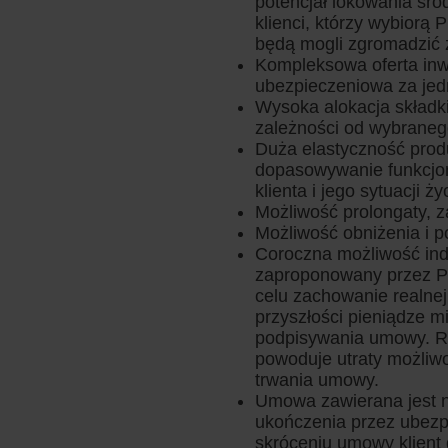
potencjał lokowania śro
klienci, którzy wybiorą
będą mogli zgromadzić z
Kompleksowa oferta inw
ubezpieczeniowa za jed
Wysoka alokacja składki
zależności od wybraneg
Duża elastyczność prod
dopasowywanie funkcjon
klienta i jego sytuacji ż
Możliwość prolongaty, z
Możliwość obniżenia i 
Coroczna możliwość inde
zaproponowany przez PZ
celu zachowanie realnej
przyszłości pieniądze 
podpisywania umowy. Re
powoduje utraty możliwoś
trwania umowy.
Umowa zawierana jest na
ukończenia przez ubezp
skróceniu umowy klient