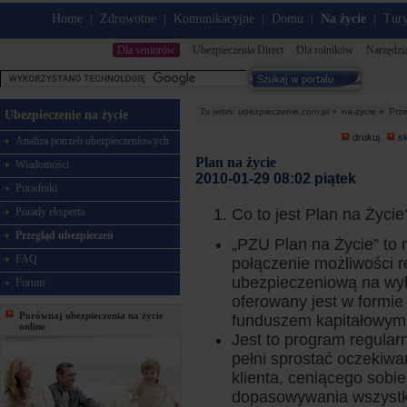
Home
Zdrowotne
Komunikacyjne
Domu
Na życie
Tury
|
|
|
|
|
Dla seniorów
Ubezpieczenia Direct
Dla rolników
Narzędzi
Tu jesteś:
ubezpieczenie.com.pl »
na-zycie »
Prz
Ubezpieczenie na życie
drukuj
s
Analiza potrzeb ubezpieczeniowych
Plan na życie
Wiadomości
2010-01-29 08:02 piątek
Poradniki
Porady eksperta
Co to jest Plan na Życie
Przegląd ubezpieczeń
„PZU Plan na Życie” to 
FAQ
połączenie możliwości 
ubezpieczeniową na wyb
Forum
oferowany jest w formie
Porównaj ubezpieczenia na życie
funduszem kapitałowym
online
Jest to program regula
pełni sprostać oczekiw
klienta, ceniącego sob
dopasowywania wszystki