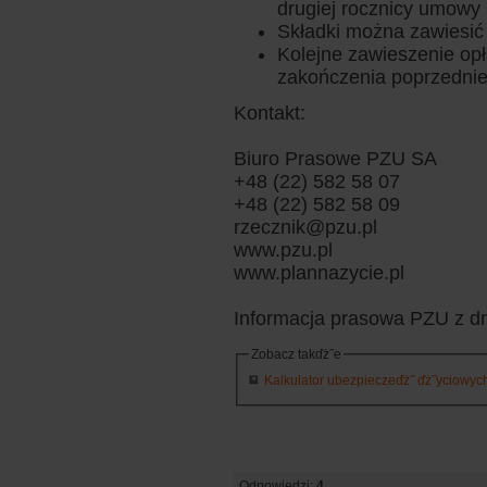
drugiej rocznicy umowy
Składki można zawiesić
Kolejne zawieszenie opła
zakończenia poprzedni
Kontakt:
Biuro Prasowe PZU SA
+48 (22) 582 58 07
+48 (22) 582 58 09
rzecznik@pzu.pl
www.pzu.pl
www.plannazycie.pl
Informacja prasowa PZU z dn
Zobacz takďż˝e
Kalkulator ubezpieczeďż˝ ďż˝yciowych 
Odpowiedzi:
4