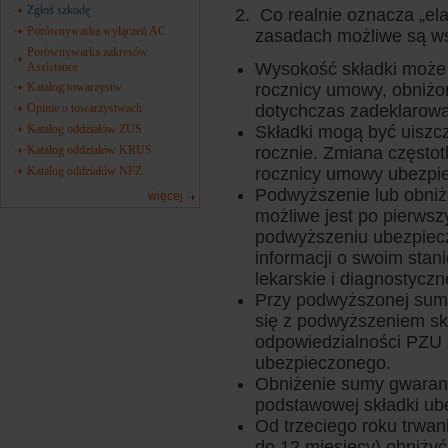
Zgłoś szkodę
Co realnie oznacza „elas
Porównywarka wyłączeń AC
zasadach możliwe są w
Porównywarka zakresów
Wysokość składki może 
Assistance
Katalog towarzystw
rocznicy umowy, obniżon
Opinie o towarzystwach
dotychczas zadeklarowan
Katalog oddziałów ZUS
Składki mogą być uiszcz
Katalog oddziałów KRUS
rocznie. Zmiana częstotl
Katalog oddziałów NFZ
rocznicy umowy ubezpie
Podwyższenie lub obni
więcej
możliwe jest po pierws
podwyższeniu ubezpiecz
informacji o swoim stan
lekarskie i diagnostyczn
Przy podwyższonej sumi
się z podwyższeniem skł
odpowiedzialności PZU 
ubezpieczonego.
Obniżenie sumy gwarant
podstawowej składki ub
Od trzeciego roku trwa
do 12 miesięcy) obniży