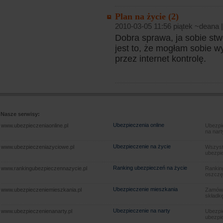
Plan na życie (2)
2010-03-05 11:56 piątek ~deana 
Dobra sprawa, ja sobie stw
jest to, że mogłam sobie w
przez internet kontrolę.
Nasze serwisy:
Ubezpieczenia online
www.ubezpieczeniaonline.pl
Ubezpie
na nart
Ubezpieczenie na życie
www.ubezpieczeniazyciowe.pl
Wszyst
ubezpie
Ranking ubezpieczeń na życie
www.rankingubezpieczennazycie.pl
Rankin
oszczę
Ubezpieczenie mieszkania
www.ubezpieczeniemieszkania.pl
Zamów u
składkę
Ubezpieczenie na narty
www.ubezpieczenienanarty.pl
Ubezpie
ubezpie