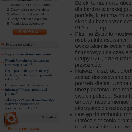
Dzięki temu, nowe ube
Wypełniasz formularz online
dla bardzo szerokiej gr
Otrzymujesz gotowe oferty
Wybierasz najlepszą ofertę
portfela, klient ma do 
Spotykasz się z agentem
składki ubezpieczeniow
Podpisujesz dokumenty
PLN i więcej).
PORÓWNAJ!
Plan na Życie to możli
osób zainteresowanych
Pytania czytelników
wykształcenie swoich dz
finansowych na czas eme
5 pytań o assistance medyczne
Grupy PZU, dzięki któr
Pytanie Czytelnika: Co oznacza
przyszłość.
indeksacja składki?
Najważniejszy atut ofert
Czym jest doubezpieczenie, czy
trzeba się doubezpieczyć po każdej
zostać dostosowane do a
szkodzie?
potrzeb klienta. Osoba
Czego szukasz? Ubezpieczenia?
ubezpieczenia i ma możl
Informacji? Nasza infolinia Ci
pomoże!
swoich potrzeb. Sama te
Jakie są obowiązki ubezpieczonego
umowy może zmieniać je
związane bezpośrednio z
skorzystać z czasowego
wystąpieniem szkody?
Dostęp do rachunku możl
Narzędzia
Oprócz śledzenia groma
możliwość składania wsz
Ranking towarzystw