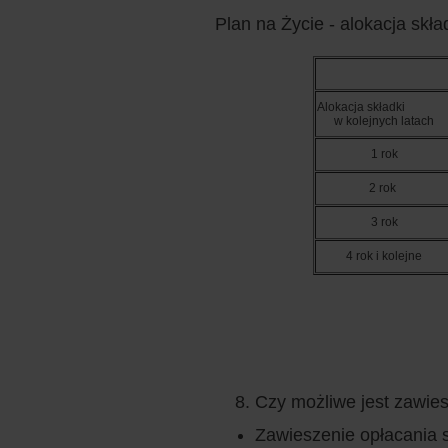
Plan na Życie - alokacja skład
Alokacja składki
w kolejnych latach
1 rok
2 rok
3 rok
4 rok i kolejne
Czy możliwe jest zawie
Zawieszenie opłacania s