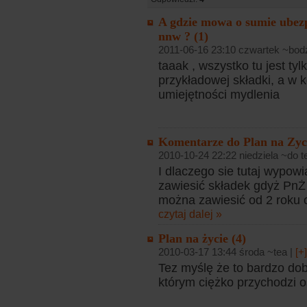
A gdzie mowa o sumie ubezp
nnw ? (1)
2011-06-16 23:10 czwartek ~bodz
taaak , wszystko tu jest t
przykładowej składki, a w 
umiejętności mydlenia
Komentarze do Plan na Zyc
2010-10-24 22:22 niedziela ~do t
I dlaczego sie tutaj wypow
zawiesić składek gdyż PnŻ 
można zawiesić od 2 roku 
czytaj dalej »
Plan na życie (4)
2010-03-17 13:44 środa ~tea |
[+
Tez myślę że to bardzo dob
którym ciężko przychodzi o