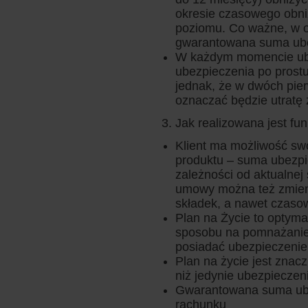
okresie czasowego obni
poziomu. Co ważne, w o
gwarantowana suma ube
W każdym momencie ub
ubezpieczenia po prostu
jednak, że w dwóch pie
oznaczać będzie utrat
Jak realizowana jest f
Klient ma możliwość sw
produktu – suma ubezp
zależności od aktualnej
umowy można też zmieni
składek, a nawet czasow
Plan na Życie to optyma
sposobu na pomnażanie 
posiadać ubezpieczenie
Plan na życie jest znacz
niż jedynie ubezpiecze
Gwarantowana suma ubez
rachunku