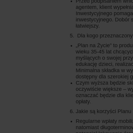
Przed podpisaniem wnio
agentem, klient wypełni
Inwestycyjnego pomagaj
inwestycyjnego. Dobór st
łatwiejszy.
Dla kogo przeznaczony 
„Plan na Życie” to pro
wieku 35-45 lat chcącyc
myślących o swojej prz
edukację dzieci, realiza
Minimalna składka w wys
dostępny dla szerokiej 
Czym wyższa będzie skł
oczywiście większe – w
oznaczać będzie dla klie
opłaty.
Jakie są korzyści Planu 
Regularne wpłaty mobil
natomiast długotermino