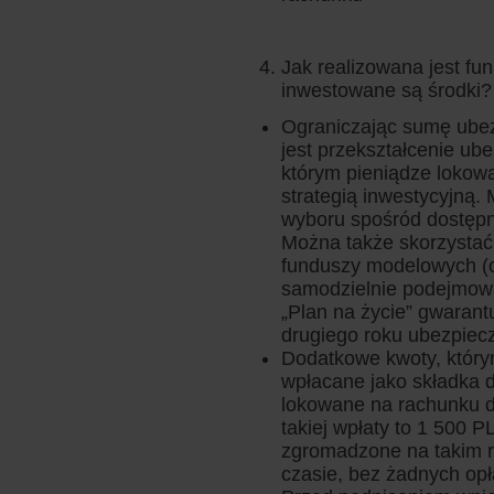
Jak realizowana jest fu
inwestowane są środki?
Ograniczając sumę ube
jest przekształcenie ub
którym pieniądze lokow
strategią inwestycyjną.
wyboru spośród dostępn
Można także skorzystać
funduszy modelowych (op
samodzielnie podejmowa
„Plan na życie” gwarant
drugiego roku ubezpiecz
Dodatkowe kwoty, któr
wpłacane jako składka 
lokowane na rachunku 
takiej wpłaty to 1 500 P
zgromadzone na takim 
czasie, bez żadnych opł