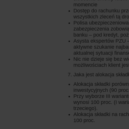
momencie
Dostęp do rachunku prz
wszystkich zleceń tą dr
Polisa ubezpieczeniowa 
zabezpieczenia zobowi
banku – pod kredyt, poż
Asysta ekspertów PZU – 
aktywne szukanie najbar
aktualnej sytuacji finan
Nic nie dzieje się bez w
możliwościach klient j
Jaka jest alokacja skład
Alokacja składki porówn
inwestycyjnych (90 proc.
Przy wyborze III wariantu
wynosi 100 proc. (I wari
trzeciego).
Alokacja składki na ra
100 proc.