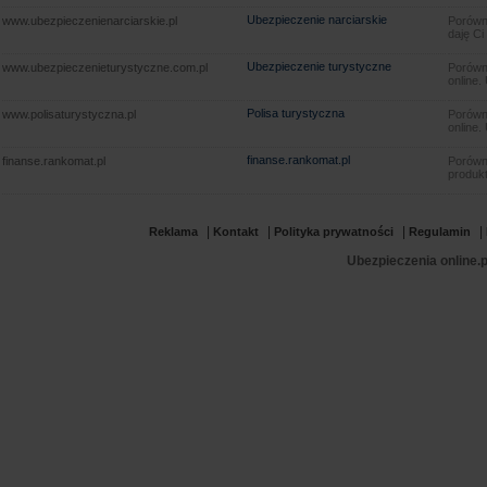
Ubezpieczenie narciarskie
www.ubezpieczenienarciarskie.pl
Porówna
daję Ci
Ubezpieczenie turystyczne
www.ubezpieczenieturystyczne.com.pl
Porówna
online.
Polisa turystyczna
www.polisaturystyczna.pl
Porówna
online.
finanse.rankomat.pl
finanse.rankomat.pl
Porówn
produkt
|
|
|
|
Reklama
Kontakt
Polityka prywatności
Regulamin
Ubezpieczenia online.p