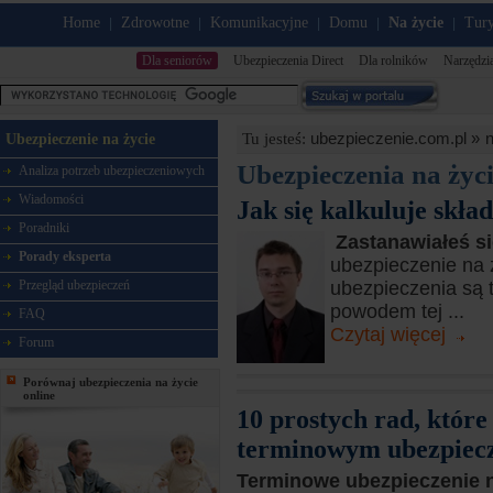
Home
Zdrowotne
Komunikacyjne
Domu
Na życie
Tury
|
|
|
|
|
Dla seniorów
Ubezpieczenia Direct
Dla rolników
Narzędzi
ubezpieczenie.com.pl »
n
Tu jesteś:
Ubezpieczenie na życie
Ubezpieczenia na życ
Analiza potrzeb ubezpieczeniowych
Wiadomości
Jak się kalkuluje skła
Poradniki
Zastanawiałeś s
Porady eksperta
ubezpieczenie na 
Przegląd ubezpieczeń
ubezpieczenia są t
powodem tej ...
FAQ
Czytaj więcej
Forum
Porównaj ubezpieczenia na życie
online
10 prostych rad, które
terminowym ubezpiecz
Terminowe ubezpieczenie 