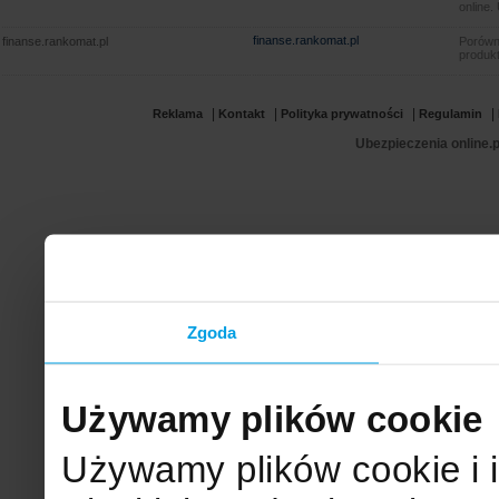
online.
finanse.rankomat.pl
finanse.rankomat.pl
Porówn
produkt
|
|
|
|
Reklama
Kontakt
Polityka prywatności
Regulamin
Ubezpieczenia online.p
Zgoda
Używamy plików cookie
Używamy plików cookie i 