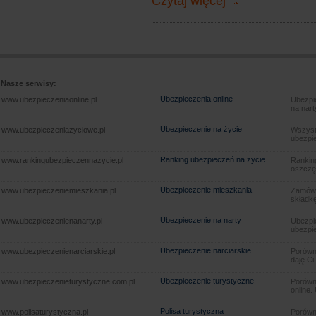
Czytaj więcej
Nasze serwisy:
Ubezpieczenia online
www.ubezpieczeniaonline.pl
Ubezpie
na nart
Ubezpieczenie na życie
www.ubezpieczeniazyciowe.pl
Wszyst
ubezpie
Ranking ubezpieczeń na życie
www.rankingubezpieczennazycie.pl
Rankin
oszczę
Ubezpieczenie mieszkania
www.ubezpieczeniemieszkania.pl
Zamów u
składkę
Ubezpieczenie na narty
www.ubezpieczenienanarty.pl
Ubezpie
ubezpie
Ubezpieczenie narciarskie
www.ubezpieczenienarciarskie.pl
Porówna
daję Ci
Ubezpieczenie turystyczne
www.ubezpieczenieturystyczne.com.pl
Porówna
online.
Polisa turystyczna
www.polisaturystyczna.pl
Porówna