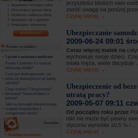
przyszłości bliskich nam osó
Wypełniasz formularz online
zwróć uwagę na poniżej przed
Otrzymujesz gotowe oferty
Wybierasz najlepszą ofertę
Czytaj więcej
Spotykasz się z agentem
Podpisujesz dokumenty
Ubezpieczanie samodz
PORÓWNAJ!
2009-06-24 09:01 śr
Pytania czytelników
Coraz więcej matek na
cały
wychowuje swoje dzieci. Częś
5 pytań o assistance medyczne
miała męża, wiele decyduje ..
Pytanie Czytelnika: Co oznacza
indeksacja składki?
Czytaj więcej
Czym jest doubezpieczenie, czy
trzeba się doubezpieczyć po każdej
szkodzie?
Ubezpieczenie od bezr
Czego szukasz? Ubezpieczenia?
utratą pracy?
Informacji? Nasza infolinia Ci
pomoże!
2009-05-07 09:11 cz
Jakie są obowiązki ubezpieczonego
związane bezpośrednio z
Od początku roku przez
Pol
wystąpieniem szkody?
nikt nie może być pewny swo
Narzędzia
styczniu wynosiła 10,5 % i ...
Czytaj więcej
Ranking towarzystw