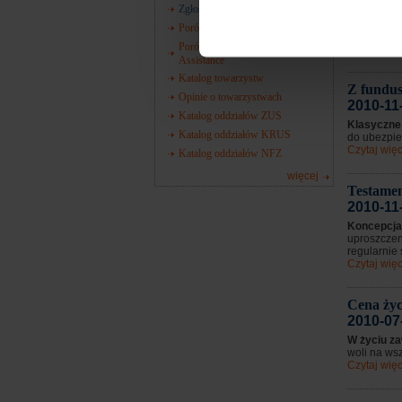
Zgłoś szkodę
Ubezpiecz
bankowej o
Porównywarka wyłączeń AC
do umowy .
Porównywarka zakresów
Czytaj więc
Assistance
Katalog towarzystw
Z fundus
Opinie o towarzystwach
2010-11
Katalog oddziałów ZUS
Klasyczne
Katalog oddziałów KRUS
do ubezpiec
Czytaj więc
Katalog oddziałów NFZ
więcej
Testamen
2010-11
Koncepcja
uproszczen
regularnie s
Czytaj więc
Cena życi
2010-07
W życiu z
woli na wsz
Czytaj więc