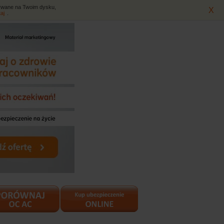
isywane na Twoim dysku,
X
taj
.