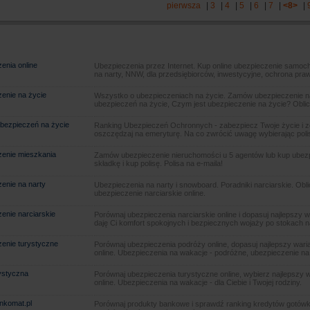
pierwsza
|
3
|
4
|
5
|
6
|
7
|
<8>
|
enia online
Ubezpieczenia przez Internet. Kup online ubezpieczenie samoch
na narty, NNW, dla przedsiębiorców, inwestycyjne, ochrona pra
enie na życie
Wszystko o ubezpieczeniach na życie. Zamów ubezpieczenie na
ubezpieczeń na życie, Czym jest ubezpieczenie na życie? Oblic
bezpieczeń na życie
Ranking Ubezpieczeń Ochronnych - zabezpiecz Twoje życie i 
oszczędzaj na emeryturę. Na co zwrócić uwagę wybierając poli
enie mieszkania
Zamów ubezpieczenie nieruchomości u 5 agentów lub kup ubezpie
składkę i kup polisę. Polisa na e-maila!
enie na narty
Ubezpieczenia na narty i snowboard. Poradniki narciarskie. Obl
ubezpieczenie narciarskie online.
enie narciarskie
Porównaj ubezpieczenia narciarskie online i dopasuj najlepszy w
daję Ci komfort spokojnych i bezpiecznych wojaży po stokach n
enie turystyczne
Porównaj ubezpieczenia podróży online, dopasuj najlepszy warian
online. Ubezpieczenia na wakacje - podróżne, ubezpieczenie na
rystyczna
Porównaj ubezpieczenia turystyczne online, wybierz najlepszy wa
online. Ubezpieczenia na wakacje - dla Ciebie i Twojej rodziny.
ankomat.pl
Porównaj produkty bankowe i sprawdź ranking kredytów gotówk