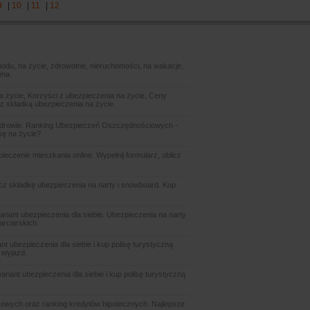
9
|
10
|
11
|
12
odu, na życie, zdrowotne, nieruchomości, na wakacje,
wna.
 życie, Korzyści z ubezpieczenia na życie, Ceny
z składką ubezpieczenia na życie.
zdrowie. Ranking Ubezpieczeń Oszczędnościowych -
sę na życie?
czenie mieszkania online. Wypełnij formularz, oblicz
icz składkę ubezpieczenia na narty i snowboard. Kup
ariant ubezpieczenia dla siebie. Ubezpieczenia na narty
arciarskich.
t ubezpieczenia dla siebie i kup polisę turystyczną
 wyjazd.
riant ubezpieczenia dla siebie i kup polisę turystyczną
owych oraz ranking kredytów hipotecznych. Najlepsze