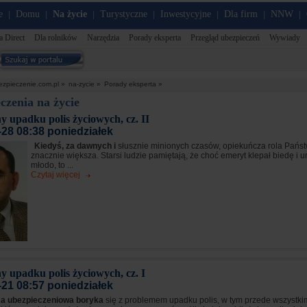
e
Domu
Na życie
Turystyczne
Inwestycyjne
Dla firm
NNW
|
|
|
|
|
|
|
a Direct
Dla rolników
Narzędzia
Porady eksperta
Przegląd ubezpieczeń
Wywiady
ezpieczenie.com.pl »
na-zycie »
Porady eksperta »
czenia na życie
y upadku polis życiowych, cz. II
-28 08:38 poniedziałek
Kiedyś, za dawnych i
słusznie minionych czasów, opiekuńcza rola Państ
znacznie większa. Starsi ludzie pamiętają, że choć emeryt klepał biedę i 
młodo, to ...
Czytaj więcej
y upadku polis życiowych, cz. I
-21 08:57 poniedziałek
ma ubezpieczeniowa boryka
się z problemem upadku polis, w tym przede wszystki