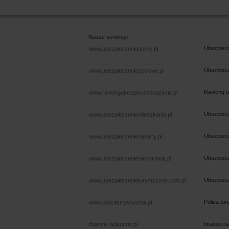
Nasze serwisy:
Ubezpiecz
www.ubezpieczeniaonline.pl
Ubezpiecz
www.ubezpieczeniazyciowe.pl
Ranking u
www.rankingubezpieczennazycie.pl
Ubezpiecz
www.ubezpieczeniemieszkania.pl
Ubezpiecz
www.ubezpieczenienanarty.pl
Ubezpiecz
www.ubezpieczenienarciarskie.pl
Ubezpiecz
www.ubezpieczenieturystyczne.com.pl
Polisa tu
www.polisaturystyczna.pl
finanse.r
finanse.rankomat.pl