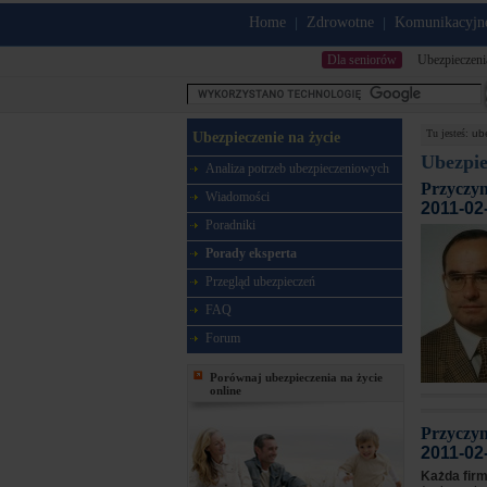
Home
Zdrowotne
Komunikacyjn
|
|
Dla seniorów
Ubezpieczeni
Tu jesteś:
ub
Ubezpieczenie na życie
Ubezpie
Analiza potrzeb ubezpieczeniowych
Przyczyn
Wiadomości
2011-02
Poradniki
Porady eksperta
Przegląd ubezpieczeń
FAQ
Forum
Porównaj ubezpieczenia na życie
online
Przyczyn
2011-02
Każda fir