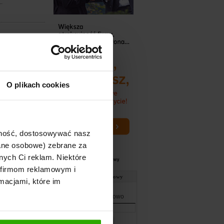
.
ko), radośnie
O plikach cookies
erających
bezpieczeniowym.
ajność, dostosowywać nasz
dane osobowe) zebrane za
nych Ci reklam. Niektóre
 firmom reklamowym i
boi się spotkania
Słownik ubezpieczeniowy
macjami, które im
Wpisz szukane słowo