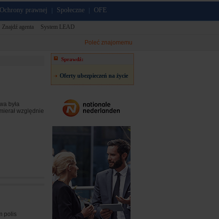
Ochrony prawnej
Społeczne
OFE
|
|
Znajdź agenta
System LEAD
Poleć znajomemu
Sprawdź:
Oferty ubezpieczeń na życie
wa była
umierał względnie
m polis