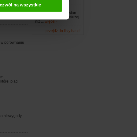
 usługi
ezwól na wszystkie
 przystąpieniem
Losowy termin:
Choroba obłożna
- stan
chorobowy trwający dłużej
niż ...
więcej»
przejdź do listy haseł
le w porównaniu
ym
tórej płaci
mo niewygody,