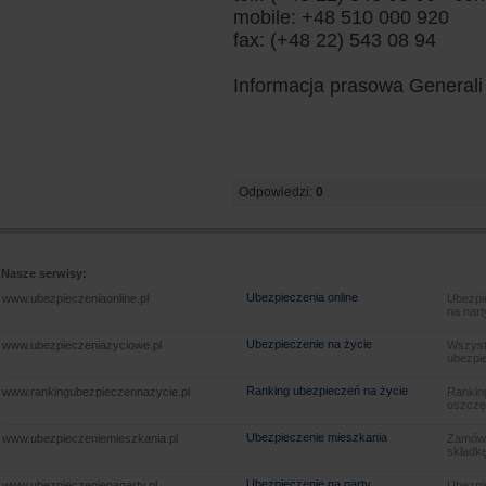
mobile: +48 510 000 920
fax: (+48 22) 543 08 94
Informacja prasowa Generali 
Odpowiedzi:
0
Nasze serwisy:
Ubezpieczenia online
www.ubezpieczeniaonline.pl
Ubezpie
na nart
Ubezpieczenie na życie
www.ubezpieczeniazyciowe.pl
Wszyst
ubezpie
Ranking ubezpieczeń na życie
www.rankingubezpieczennazycie.pl
Rankin
oszczę
Ubezpieczenie mieszkania
www.ubezpieczeniemieszkania.pl
Zamów u
składkę
Ubezpieczenie na narty
www.ubezpieczenienanarty.pl
Ubezpie