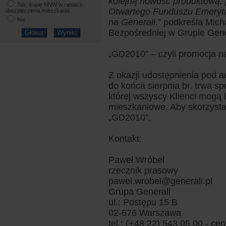
kolejną nowość produktową, j
Tak, kupię NNW w ramach
Otwartego Funduszu Emeryt
ubezpieczenia mieszkania
Nie
na Generali.
” podkreśla Mic
Bezpośredniej w Grupie Gene
„GD2010” – czyli promocja 
Z okazji udostępnienia pod a
do końca sierpnia br. trwa s
której wszyscy Klienci mogą 
mieszkaniowe. Aby skorzysta
„GD2010”.
Kontakt:
Paweł Wróbel
rzecznik prasowy
pawel.wrobel@generali.pl
Grupa Generali
ul.: Postępu 15 B
02-676 Warszawa
tel.: (+48 22) 543 05 00 - cen