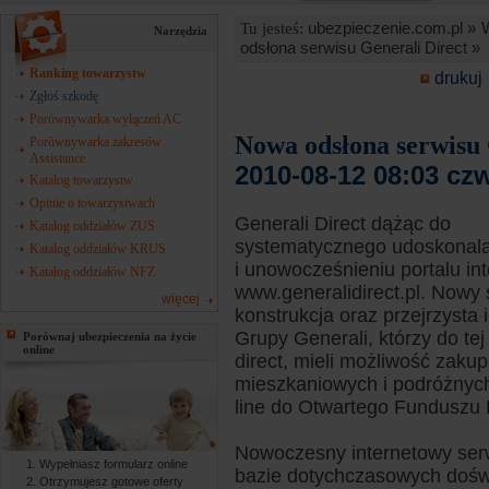
ubezpieczenie.com.pl »
Tu jesteś:
Narzędzia
odsłona serwisu Generali Direct »
Ranking towarzystw
drukuj
Zgłoś szkodę
Porównywarka wyłączeń AC
Nowa odsłona serwisu 
Porównywarka zakresów
Assistance
2010-08-12 08:03 cz
Katalog towarzystw
Opinie o towarzystwach
Generali Direct dążąc do
Katalog oddziałów ZUS
systematycznego udoskonala
Katalog oddziałów KRUS
i unowocześnieniu portalu i
Katalog oddziałów NFZ
www.generalidirect.pl. Nowy
więcej
konstrukcja oraz przejrzysta
Grupy Generali, którzy do te
Porównaj ubezpieczenia na życie
online
direct, mieli możliwość zak
mieszkaniowych i podróżnych
line do Otwartego Funduszu 
Nowoczesny internetowy serw
Wypełniasz formularz online
bazie dotychczasowych doświa
Otrzymujesz gotowe oferty