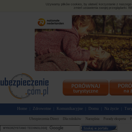
Używamy plików cookies, by ułatwić korzystanie z naszego s
zmień ustawienia swojej przeglądarki. Wi
Home
Zdrowotne
Komunikacyjne
Domu
Na życie
Tury
|
|
|
|
|
Ubezpieczenia Direct
Dla rolników
Narzędzia
Porady eksperta
P