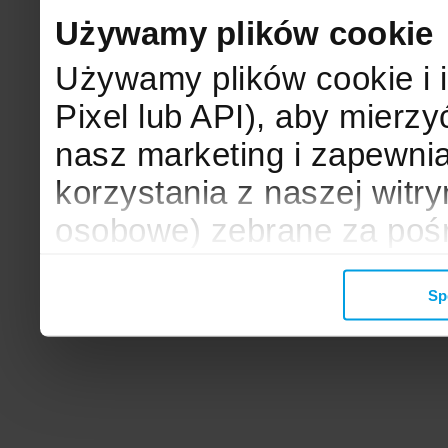
Używamy plików cookie
Używamy plików cookie i 
Pixel lub API), aby mier
nasz marketing i zapewni
korzystania z naszej witr
osobowe) zebrane za poś
mogą zostać wykorzystane
Sp
wyświetlanych Ci reklam. 
zbieramy, udostępniamy 
społecznościowym oraz f
analitycznym, z którymi w