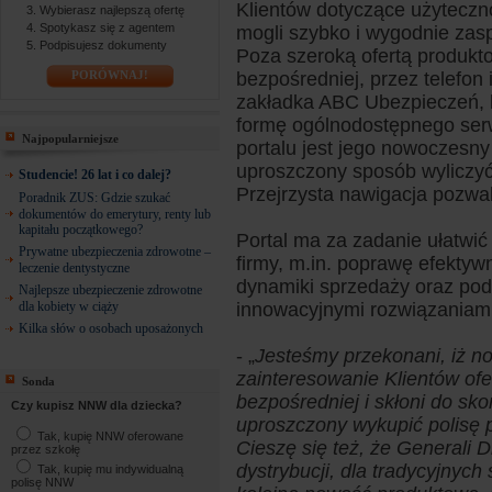
Klientów dotyczące użyteczno
Wybierasz najlepszą ofertę
Spotykasz się z agentem
mogli szybko i wygodnie zas
Podpisujesz dokumenty
Poza szeroką ofertą produk
PORÓWNAJ!
bezpośredniej, przez telefon 
zakładka ABC Ubezpieczeń, k
formę ogólnodostępnego ser
Najpopularniejsze
portalu jest jego nowoczesny
uproszczony sposób wyliczy
Studencie! 26 lat i co dalej?
Przejrzysta nawigacja pozwal
Poradnik ZUS: Gdzie szukać
dokumentów do emerytury, renty lub
kapitału początkowego?
Portal ma za zadanie ułatwić
Prywatne ubezpieczenia zdrowotne –
firmy, m.in. poprawę efektyw
leczenie dentystyczne
dynamiki sprzedaży oraz pod
Najlepsze ubezpieczenie zdrowotne
dla kobiety w ciąży
innowacyjnymi rozwiązaniami
Kilka słów o osobach uposażonych
- „
Jesteśmy przekonani, iż no
zainteresowanie Klientów ofe
Sonda
bezpośredniej i skłoni do sko
Czy kupisz NNW dla dziecka?
uproszczony wykupić polisę po
Tak, kupię NNW oferowane
Cieszę się też, że Generali 
przez szkołę
dystrybucji, dla tradycyjnych
Tak, kupię mu indywidualną
polisę NNW