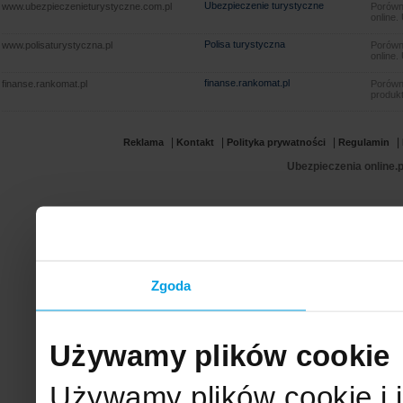
Ubezpieczenie turystyczne
www.ubezpieczenieturystyczne.com.pl
Porówna
online.
Polisa turystyczna
www.polisaturystyczna.pl
Porówna
online.
finanse.rankomat.pl
finanse.rankomat.pl
Porówn
produkt
|
|
|
|
Reklama
Kontakt
Polityka prywatności
Regulamin
Ubezpieczenia online.p
Zgoda
Używamy plików cookie
Używamy plików cookie i 