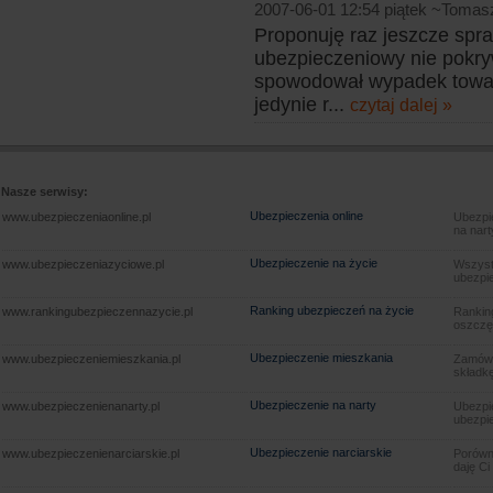
2007-06-01 12:54 piątek ~Tomas
Proponuję raz jeszcze spr
ubezpieczeniowy nie pokry
spowodował wypadek towar
jedynie r...
czytaj dalej »
Nasze serwisy:
Ubezpieczenia online
www.ubezpieczeniaonline.pl
Ubezpie
na nart
Ubezpieczenie na życie
www.ubezpieczeniazyciowe.pl
Wszyst
ubezpie
Ranking ubezpieczeń na życie
www.rankingubezpieczennazycie.pl
Rankin
oszczę
Ubezpieczenie mieszkania
www.ubezpieczeniemieszkania.pl
Zamów u
składkę
Ubezpieczenie na narty
www.ubezpieczenienanarty.pl
Ubezpie
ubezpie
Ubezpieczenie narciarskie
www.ubezpieczenienarciarskie.pl
Porówna
daję Ci