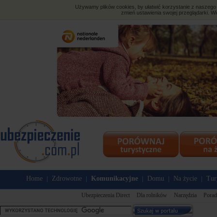
Używamy plików cookies, by ułatwić korzystanie z naszego s
zmień ustawienia swojej przeglądarki. Wi
Home
Zdrowotne
Komunikacyjne
Domu
Na życie
Tur
|
|
|
|
|
Ubezpieczenia Direct
Dla rolników
Narzędzia
Porad