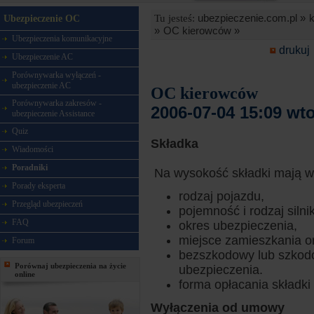
ubezpieczenie.com.pl »
Tu jesteś:
Ubezpieczenie OC
»
OC kierowców »
Ubezpieczenia komunikacyjne
drukuj
Ubezpieczenie AC
Porównywarka wyłączeń -
ubezpieczenie AC
OC kierowców
Porównywarka zakresów -
2006-07-04 15:09 wt
ubezpieczenie Assistance
Quiz
Składka
Wiadomości
Poradniki
Na wysokość składki mają wp
Porady eksperta
rodzaj pojazdu,
Przegląd ubezpieczeń
pojemność i rodzaj silni
FAQ
okres ubezpieczenia,
miejsce zamieszkania o
Forum
bezszkodowy lub szkodo
Porównaj ubezpieczenia na życie
ubezpieczenia.
online
forma opłacania składki
Wyłączenia od umowy