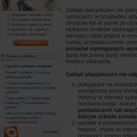
Zakład ubezpieczeń nie pokr
Wypełniasz formularz online
sytuacjach: w przypadku, gd
Otrzymujesz gotowe oferty
umyślnie lub w stanie po uży
Wybierasz najlepszą ofertę
wpływem środków odurzający
Spotykasz się z agentem
Podpisujesz dokumenty
kierujący nabył pojazd w wyn
rozbój, przywłaszczenie, wy
PORÓWNAJ!
posiadał wymaganych upra
jazdy lub prawa jazdy określo
Pytania czytelników
miejsca zdarzenia.
5 pytań o assistance medyczne
Pytanie Czytelnika: Co oznacza
Zakład ubezpieczeń nie od
indeksacja składki?
Czym jest doubezpieczenie, czy
polegające na uszkodzen
trzeba się doubezpieczyć po każdej
wyrządzone przez kieru
szkodzie?
dotyczy to również sytua
Czego szukasz? Ubezpieczenia?
Informacji? Nasza infolinia Ci
mechanicznego, którym
pomoże!
posiadaczem lub wsp
Jakie są obowiązki ubezpieczonego
którym szkoda został
związane bezpośrednio z
wystąpieniem szkody?
wynikłe w przewożonych
bagażu, chyba że odpow
Narzędzia
posiadacz innego pojaz