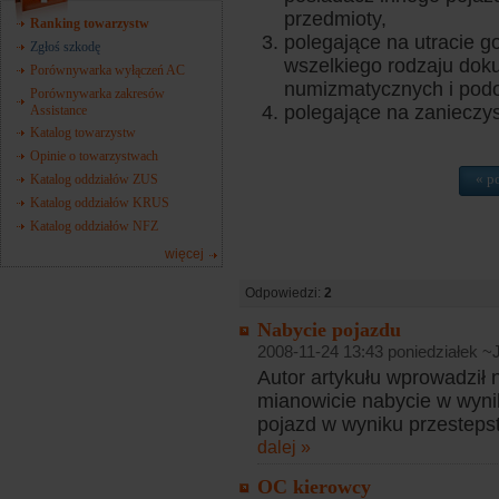
przedmioty,
Ranking towarzystw
polegające na utracie go
Zgłoś szkodę
wszelkiego rodzaju doku
Porównywarka wyłączeń AC
numizmatycznych i pod
Porównywarka zakresów
polegające na zanieczy
Assistance
Katalog towarzystw
Opinie o towarzystwach
« p
Katalog oddziałów ZUS
Katalog oddziałów KRUS
Katalog oddziałów NFZ
więcej
Odpowiedzi:
2
Nabycie pojazdu
2008-11-24 13:43 poniedziałek ~J
Autor artykułu wprowadził
mianowicie nabycie w wynik
pojazd w wyniku przestepst
dalej »
OC kierowcy