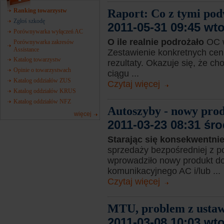
Ranking towarzystw
Raport: Co z tymi p
Zgłoś szkodę
2011-05-31 09:45 wt
Porównywarka wyłączeń AC
O ile realnie podrożało
OC 
Porównywarka zakresów
Assistance
Zestawienie konkretnych cen 
Katalog towarzystw
rezultaty. Okazuje się, że ch
Opinie o towarzystwach
ciągu ...
Katalog oddziałów ZUS
Czytaj więcej
Katalog oddziałów KRUS
Katalog oddziałów NFZ
Autoszyby - nowy prod
więcej
2011-03-23 08:31 śr
Starając się konsekwentni
sprzedaży bezpośredniej z po
wprowadziło nowy produkt do
komunikacyjnego AC i/lub ...
Czytaj więcej
MTU, problem z ustaw
2011-03-08 10:03 wt