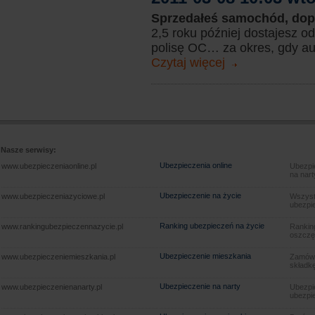
Sprzedałeś samochód, dop
2,5 roku później dostajesz o
polisę OC… za okres, gdy aut
Czytaj więcej
Nasze serwisy:
Ubezpieczenia online
www.ubezpieczeniaonline.pl
Ubezpie
na nart
Ubezpieczenie na życie
www.ubezpieczeniazyciowe.pl
Wszyst
ubezpie
Ranking ubezpieczeń na życie
www.rankingubezpieczennazycie.pl
Rankin
oszczę
Ubezpieczenie mieszkania
www.ubezpieczeniemieszkania.pl
Zamów u
składkę
Ubezpieczenie na narty
www.ubezpieczenienanarty.pl
Ubezpie
ubezpie