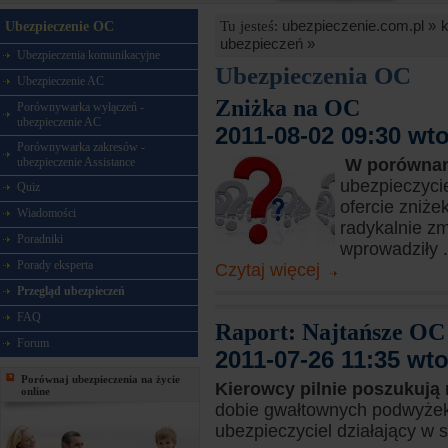
ubezpieczenie.com.pl »
Tu jesteś:
Ubezpieczenie OC
ubezpieczeń »
Ubezpieczenia komunikacyjne
Ubezpieczenia OC
Ubezpieczenie AC
Zniżka na OC
Porównywarka wyłączeń -
ubezpieczenie AC
2011-08-02 09:30 wt
Porównywarka zakresów -
ubezpieczenie Assistance
W porównan
ubezpieczyci
Quiz
ofercie zniż
Wiadomości
radykalnie z
Poradniki
wprowadziły .
Porady eksperta
Czytaj więcej
Przegląd ubezpieczeń
FAQ
Raport: Najtańsze OC 
Forum
2011-07-26 11:35 wt
Porównaj ubezpieczenia na życie
Kierowcy pilnie poszukują
online
dobie gwałtownych podwyżek 
ubezpieczyciel działający w 