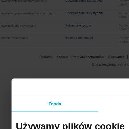
Ubezpieczenie narciarskie
www.ubezpieczenienarciarskie.pl
Porówna
daję Ci
Ubezpieczenie turystyczne
www.ubezpieczenieturystyczne.com.pl
Porówna
online.
Polisa turystyczna
www.polisaturystyczna.pl
Porówna
online.
finanse.rankomat.pl
finanse.rankomat.pl
Porówn
produkt
|
|
|
|
Reklama
Kontakt
Polityka prywatności
Regulamin
Ubezpieczenia online.p
Zgoda
Używamy plików cookie