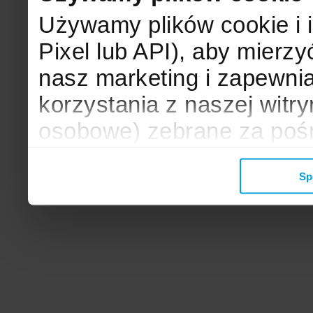
Używamy plików cookie i 
Pixel lub API), aby mier
nasz marketing i zapewni
korzystania z naszej witr
osobowe) zebrane za poś
mogą zostać wykorzystane
Sp
wyświetlanych Ci reklam. 
zbieramy, udostępniamy 
społecznościowym oraz f
analitycznym, z którymi w
łączyć te informacje z inn