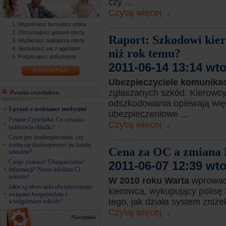
czy ...
Czytaj więcej
Wypełniasz formularz online
Otrzymujesz gotowe oferty
Raport: Szkodowi kier
Wybierasz najlepszą ofertę
Spotykasz się z agentem
niż rok temu?
Podpisujesz dokumenty
2011-06-14 13:14 wt
PORÓWNAJ!
Ubezpieczyciele komunikac
zgłaszanych szkód. Kierowc
Pytania czytelników
odszkodowania opiewają wię
5 pytań o assistance medyczne
ubezpieczeniowe ...
Pytanie Czytelnika: Co oznacza
Czytaj więcej
indeksacja składki?
Czym jest doubezpieczenie, czy
trzeba się doubezpieczyć po każdej
Cena za OC a zmiana 
szkodzie?
Czego szukasz? Ubezpieczenia?
2011-06-07 12:39 wt
Informacji? Nasza infolinia Ci
pomoże!
W 2010 roku Warta
wprowad
Jakie są obowiązki ubezpieczonego
kierowca, wykupujący polis
związane bezpośrednio z
tego, jak działa system zniże
wystąpieniem szkody?
Czytaj więcej
Narzędzia