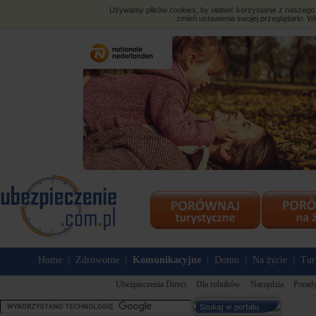
Używamy plików cookies, by ułatwić korzystanie z naszego s
zmień ustawienia swojej przeglądarki. Wi
Home
Zdrowotne
Komunikacyjne
Domu
Na życie
Tur
|
|
|
|
|
Ubezpieczenia Direct
Dla rolników
Narzędzia
Porady