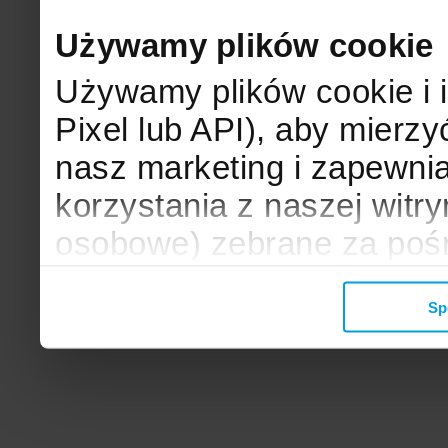
Używamy plików cookie
Używamy plików cookie i 
Pixel lub API), aby mier
nasz marketing i zapewni
korzystania z naszej witr
osobowe) zebrane za poś
mogą zostać wykorzystane
Sp
wyświetlanych Ci reklam. 
zbieramy, udostępniamy 
społecznościowym oraz f
analitycznym, z którymi w