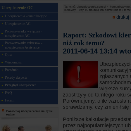
Tu jesteś:
ubezpieczenie.com.pl »
komunikacyjne.
Ubezpieczenie OC
kierowcy – czy TU traktują ich ostrzej niż rok tem
Ubezpieczenia komunikacyjne
drukuj
Ubezpieczenie AC
Porównywarka wyłączeń -
Raport: Szkodowi kier
ubezpieczenie AC
niż rok temu?
Porównywarka zakresów -
ubezpieczenie Assistance
2011-06-14 13:14 wt
Quiz
Wiadomości
Ubezpieczyci
komunikacyjni
Poradniki
zgłaszanych 
Porady eksperta
samochodami,
Przegląd ubezpieczeń
większe sumy
FAQ
zaostrzyły od tamtego roku 
Porównujemy, o ile wzrosła r
Forum
sprawdzamy, czy zmienił się
Porównaj ubezpieczenia na życie
online
Poniższe kalkulacje przedst
przez najpopularniejszych ub