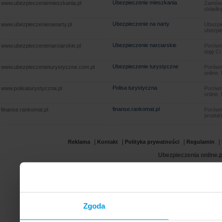
Ubezpieczenie mieszkania
www.ubezpieczeniemieszkania.pl
Zamów u
składkę
Ubezpieczenie na narty
www.ubezpieczenienanarty.pl
Ubezpie
ubezpie
Ubezpieczenie narciarskie
www.ubezpieczenienarciarskie.pl
Porówna
daję Ci
Ubezpieczenie turystyczne
www.ubezpieczenieturystyczne.com.pl
Porówna
online.
Polisa turystyczna
www.polisaturystyczna.pl
Porówna
online.
finanse.rankomat.pl
finanse.rankomat.pl
Porówn
produkt
|
|
|
|
Reklama
Kontakt
Polityka prywatności
Regulamin
Ubezpieczenia online.p
Zgoda