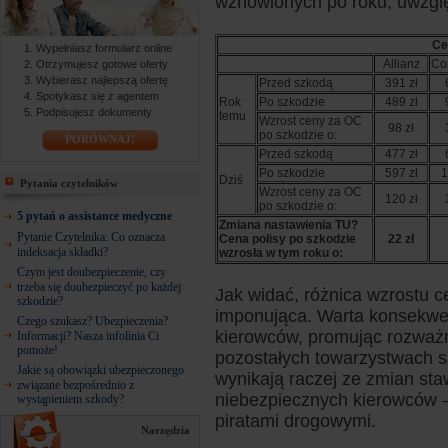
wznowionych po roku, uwzglę
Ce
Wypełniasz formularz online
Allianz
Co
Otrzymujesz gotowe oferty
Wybierasz najlepszą ofertę
Przed szkodą
391 zł
Spotykasz się z agentem
Rok
Po szkodzie
489 zł
Podpisujesz dokumenty
temu
Wzrost ceny za OC
98 zł
po szkodzie o:
PORÓWNAJ!
Przed szkodą
477 zł
Po szkodzie
597 zł
1
Dziś
Pytania czytelników
Wzrost ceny za OC
120 zł
po szkodzie o:
5 pytań o assistance medyczne
Zmiana nastawienia TU?
Pytanie Czytelnika: Co oznacza
Cena polisy po szkodzie
22 zł
indeksacja składki?
wzrosła w tym roku o:
Czym jest doubezpieczenie, czy
trzeba się doubezpieczyć po każdej
Jak widać, różnica wzrostu c
szkodzie?
imponująca. Warta konsekwe
Czego szukasz? Ubezpieczenia?
kierowców, promując rozważ
Informacji? Nasza infolinia Ci
pomoże!
pozostałych towarzystwach są
Jakie są obowiązki ubezpieczonego
wynikają raczej ze zmian sta
związane bezpośrednio z
niebezpiecznych kierowców – 
wystąpieniem szkody?
piratami drogowymi.
Narzędzia