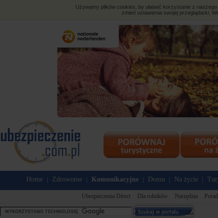
Używamy plików cookies, by ułatwić korzystanie z naszego s
zmień ustawienia swojej przeglądarki. Wi
Home
Zdrowotne
Komunikacyjne
Domu
Na życie
Tur
|
|
|
|
|
Ubezpieczenia Direct
Dla rolników
Narzędzia
Porad