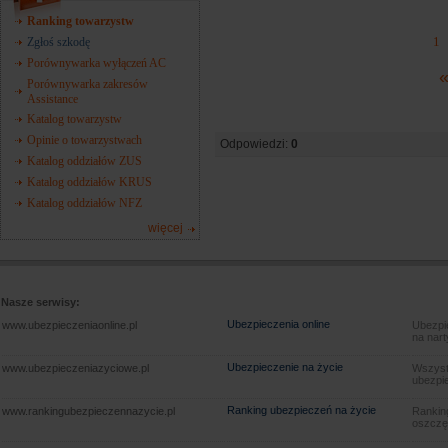
Ranking towarzystw
1
Zgłoś szkodę
Porównywarka wyłączeń AC
«
Porównywarka zakresów
Assistance
Katalog towarzystw
Opinie o towarzystwach
Odpowiedzi:
0
Katalog oddziałów ZUS
Katalog oddziałów KRUS
Katalog oddziałów NFZ
więcej
Nasze serwisy:
Ubezpieczenia online
www.ubezpieczeniaonline.pl
Ubezpie
na nart
Ubezpieczenie na życie
www.ubezpieczeniazyciowe.pl
Wszyst
ubezpie
Ranking ubezpieczeń na życie
www.rankingubezpieczennazycie.pl
Rankin
oszczę