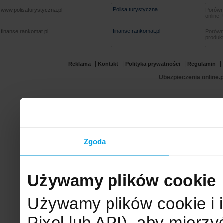
Polisa turystyczna
www.polisaturystyczna.pl
Porówna
online.
finanse.rankomat.pl
finanse.rankomat.pl
Porówn
produkt
|
|
|
|
Reklama
Kontakt
Polityka prywatności
Regulamin
Ubezpieczenia online.p
Zgoda
Używamy plików cookie
Używamy plików cookie i 
Pixel lub API), aby mier