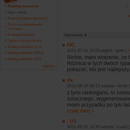
1
Ranking towarzystw
Zgłoś szkodę
«
Porównywarka wyłączeń AC
Porównywarka zakresów
Assistance
Katalog towarzystw
Odpowiedzi:
3
Opinie o towarzystwach
OC
Katalog oddziałów ZUS
2011-07-01 10:28 piątek ~poth |
[
Katalog oddziałów KRUS
Richie, mam wrażenie, że to n
Katalog oddziałów NFZ
Różnica w tych dwóch typa
więcej
pokazać, kto jest najlepszy,
Oc
2011-06-25 00:19 sobota ~richie 
z tymi rankingami, to zaws
sztucznego, wygenerowanego 
moim przypadku po tylu lat
czytaj dalej »
. (1)
2011-05-31 12:35 wtorek ~Luxtc 