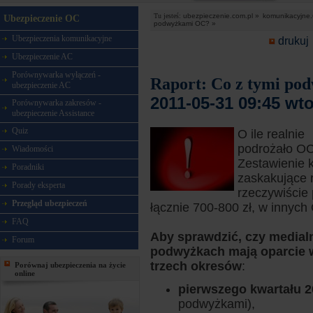
Tu jesteś:
ubezpieczenie.com.pl »
komunikacyjne.
Ubezpieczenie OC
podwyżkami OC? »
Ubezpieczenia komunikacyjne
drukuj
Ubezpieczenie AC
Porównywarka wyłączeń -
Raport: Co z tymi p
ubezpieczenie AC
2011-05-31 09:45 wt
Porównywarka zakresów -
ubezpieczenie Assistance
Quiz
O ile realnie
podrożało OC
Wiadomości
Zestawienie k
Poradniki
zaskakujące r
Porady eksperta
rzeczywiście 
Przegląd ubezpieczeń
łącznie 700-800 zł, w innych
FAQ
Aby sprawdzić, czy medial
Forum
podwyżkach mają oparcie w
trzech okresów
:
Porównaj ubezpieczenia na życie
online
pierwszego kwartału 2
podwyżkami),