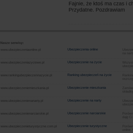
Fajnie, że ktoś ma czas i c
Przydatne. Pozdrawiam
Nasze serwisy:
Ubezpieczenia online
www.ubezpieczeniaonline.pl
Ubezpie
na nart
Ubezpieczenie na życie
www.ubezpieczeniazyciowe.pl
Wszyst
ubezpie
Ranking ubezpieczeń na życie
www.rankingubezpieczennazycie.pl
Rankin
oszczę
Ubezpieczenie mieszkania
www.ubezpieczeniemieszkania.pl
Zamów u
składkę
Ubezpieczenie na narty
www.ubezpieczenienanarty.pl
Ubezpie
ubezpie
Ubezpieczenie narciarskie
www.ubezpieczenienarciarskie.pl
Porówna
daję Ci
Ubezpieczenie turystyczne
www.ubezpieczenieturystyczne.com.pl
Porówna
online.