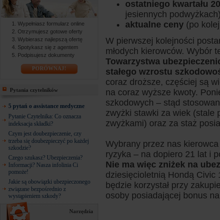
ostatniego kwartału 2
jesiennych podwyżkach)
aktualne ceny
(po kole
Wypełniasz formularz online
Otrzymujesz gotowe oferty
W pierwszej kolejności post
Wybierasz najlepszą ofertę
Spotykasz się z agentem
młodych kierowców. Wybór tej
Podpisujesz dokumenty
Towarzystwa ubezpieczeni
PORÓWNAJ!
stałego wzrostu szkodowo
coraz droższe, częściej są 
Pytania czytelników
na coraz wyższe kwoty. Poni
szkodowych – stąd stosowane
5 pytań o assistance medyczne
zwyżki stawki za wiek (stale
Pytanie Czytelnika: Co oznacza
zwyżkami) oraz za staż posi
indeksacja składki?
Czym jest doubezpieczenie, czy
trzeba się doubezpieczyć po każdej
Wybrany przez nas kierowca 
szkodzie?
ryzyka – na dopiero 21 lat i 
Czego szukasz? Ubezpieczenia?
Nie ma więc zniżek na ube
Informacji? Nasza infolinia Ci
pomoże!
dziesięcioletnią Hondą Civic
Jakie są obowiązki ubezpieczonego
będzie korzystał przy zakupi
związane bezpośrednio z
osoby posiadającej bonus na 
wystąpieniem szkody?
Narzędzia