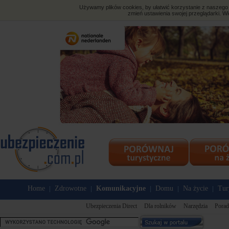
Używamy plików cookies, by ułatwić korzystanie z naszego s
zmień ustawienia swojej przeglądarki. Wi
Home
Zdrowotne
Komunikacyjne
Domu
Na życie
Tur
|
|
|
|
|
Ubezpieczenia Direct
Dla rolników
Narzędzia
Porad