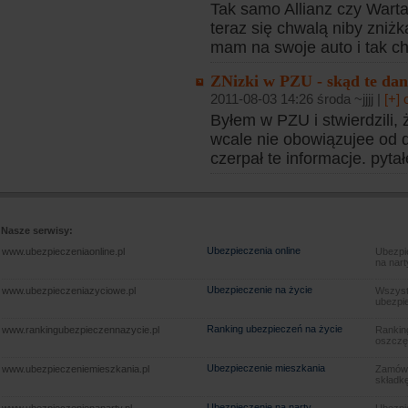
Tak samo Allianz czy Warta.
teraz się chwalą niby zniż
mam na swoje auto i tak c
ZNizki w PZU - skąd te da
2011-08-03 14:26 środa ~jjjj |
[+]
Byłem w PZU i stwierdzili,
wcale nie obowiązujee od d
czerpał te informacje. pytał
Nasze serwisy:
Ubezpieczenia online
www.ubezpieczeniaonline.pl
Ubezpie
na nart
Ubezpieczenie na życie
www.ubezpieczeniazyciowe.pl
Wszyst
ubezpie
Ranking ubezpieczeń na życie
www.rankingubezpieczennazycie.pl
Rankin
oszczę
Ubezpieczenie mieszkania
www.ubezpieczeniemieszkania.pl
Zamów u
składkę
Ubezpieczenie na narty