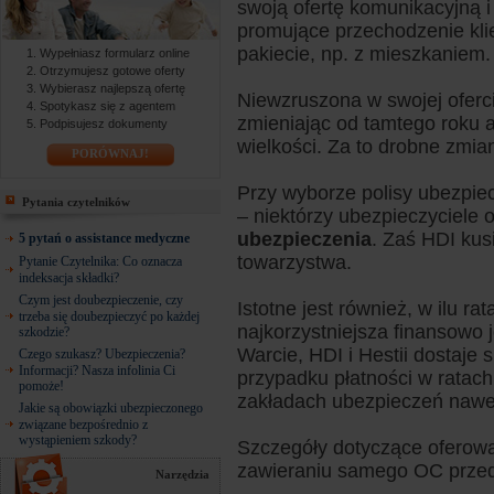
swoją ofertę komunikacyjną i
promujące przechodzenie kli
pakiecie, np. z mieszkaniem.
Wypełniasz formularz online
Otrzymujesz gotowe oferty
Wybierasz najlepszą ofertę
Niewzruszona w swojej oferc
Spotykasz się z agentem
zmieniając od tamtego roku 
Podpisujesz dokumenty
wielkości. Za to drobne zmi
PORÓWNAJ!
Przy wyborze polisy ubezpiec
Pytania czytelników
– niektórzy ubezpieczyciele 
ubezpieczenia
. Zaś HDI kus
5 pytań o assistance medyczne
towarzystwa.
Pytanie Czytelnika: Co oznacza
indeksacja składki?
Czym jest doubezpieczenie, czy
Istotne jest również, w ilu ra
trzeba się doubezpieczyć po każdej
najkorzystniejsza finansowo 
szkodzie?
Warcie, HDI i Hestii dostaje
Czego szukasz? Ubezpieczenia?
Informacji? Nasza infolinia Ci
przypadku płatności w ratac
pomoże!
zakładach ubezpieczeń nawet
Jakie są obowiązki ubezpieczonego
związane bezpośrednio z
wystąpieniem szkody?
Szczegóły dotyczące oferowa
zawieraniu samego OC przed
Narzędzia