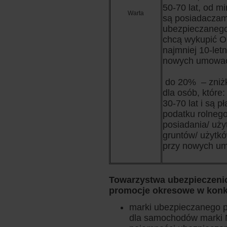
50-70 lat, od m
Warta
są posiadaczam
ubezpieczanego
chcą wykupić O
najmniej 10-letn
nowych umowa
do 20% – zniżk
dla osób, które
30-70 lat i są p
podatku rolnego 
posiadania/ uż
gruntów/ użytkó
przy nowych u
Towarzystwa ubezpieczeniow
promocje okresowe w konkr
marki ubezpieczanego po
dla samochodów marki N