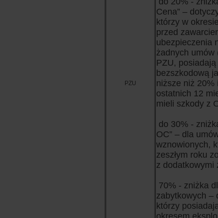
do 20% - zniżk
Cena” – dotyczy
którzy w okresi
przed zawarcie
ubezpieczenia n
żadnych umów 
PZU, posiadają 
bezszkodową ja
niższe niż 20% 
PZU
ostatnich 12 mi
mieli szkody z 
do 30% - zniżk
OC” – dla umó
wznowionych, k
zeszłym roku zo
z dodatkowymi 
70% - zniżka d
zabytkowych – d
którzy posiadaj
okresem eksplo