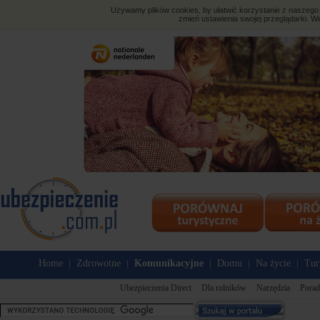
Używamy plików cookies, by ułatwić korzystanie z naszego s
zmień ustawienia swojej przeglądarki. Wi
Home
Zdrowotne
Komunikacyjne
Domu
Na życie
Tur
|
|
|
|
|
Ubezpieczenia Direct
Dla rolników
Narzędzia
Porad