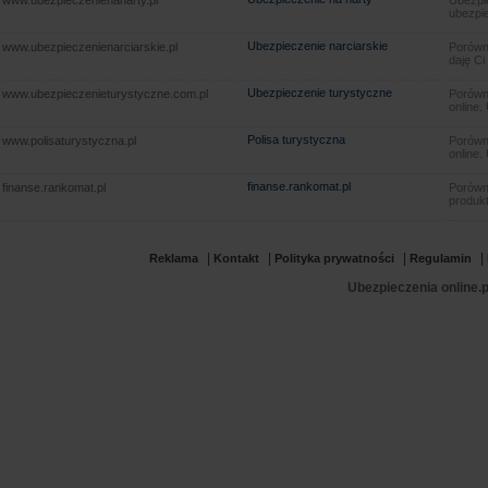
www.ubezpieczenienanarty.pl
Ubezpie
ubezpie
Ubezpieczenie narciarskie
www.ubezpieczenienarciarskie.pl
Porówna
daję Ci
Ubezpieczenie turystyczne
www.ubezpieczenieturystyczne.com.pl
Porówna
online.
Polisa turystyczna
www.polisaturystyczna.pl
Porówna
online.
finanse.rankomat.pl
finanse.rankomat.pl
Porówn
produkt
|
|
|
|
Reklama
Kontakt
Polityka prywatności
Regulamin
Ubezpieczenia online.p