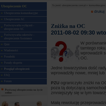
Tu jesteś:
ubezpieczenie.com.pl »
komunikacyjne.
Ubezpieczenie OC
drukuj
Ubezpieczenia komunikacyjne
Ubezpieczenie AC
Zniżka na OC
Porównywarka wyłączeń -
ubezpieczenie AC
2011-08-02 09:30 wt
Porównywarka zakresów -
ubezpieczenie Assistance
W porównani
Quiz
tamtego roku,
Wiadomości
wprowadzili s
Poradniki
OC.
Porady eksperta
Jedne towarzystwa dość rady
Przegląd ubezpieczeń
wprowadziły nowe, mniej lub 
FAQ
Forum
PZU
ograniczyło zniżki na 
poza tą dotyczącą samochod
Porównaj ubezpieczenia na życie
zmniejszyły się w tym towarz
online
Małą rewolucję przeprowadz