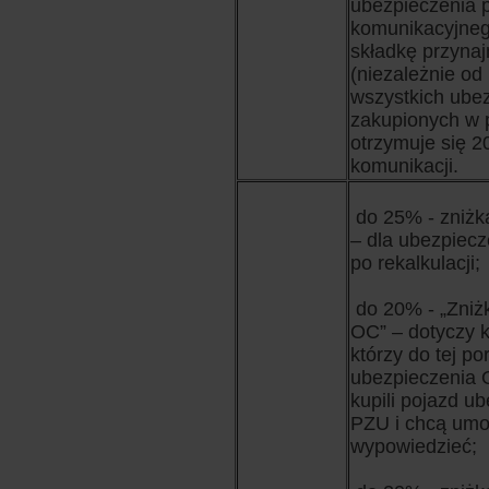
ubezpieczenia 
komunikacyjneg
składkę przynaj
(niezależnie od 
wszystkich ube
zakupionych w p
otrzymuje się 2
komunikacji.
do 25% - zniż
– dla ubezpiec
po rekalkulacji;
do 20% - „Zniż
OC” – dotyczy k
którzy do tej po
ubezpieczenia 
kupili pojazd u
PZU i chcą um
wypowiedzieć;