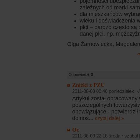
pojemności ubezpieczan
zależnych od marki sa
dla mieszkańców wybran
wieku i doświadczenia w
płci – bardzo często s
danej płci, np. mężczyź
Olga Żarnowiecka, Magdalen
«
Odpowiedzi:
3
Zniżki z PZU
2011-08-08 09:46 poniedziałek ~
Artykuł został opracowany
poszczególnych towarzystw
obowiązujące - potwierdził 
dolnoś...
czytaj dalej »
Oc
2011-08-03 22:18 środa ~szabal 