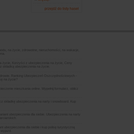
przejdź do listy haseł
odu, na życie, zdrowotne, nieruchomości, na wakacje,
wna.
 życie, Korzyści z ubezpieczenia na życie, Ceny
z składką ubezpieczenia na życie.
zdrowie. Ranking Ubezpieczeń Oszczędnościowych -
sę na życie?
czenie mieszkania online. Wypełnij formularz, oblicz
icz składkę ubezpieczenia na narty i snowboard. Kup
ariant ubezpieczenia dla siebie. Ubezpieczenia na narty
arciarskich.
t ubezpieczenia dla siebie i kup polisę turystyczną
 wyjazd.