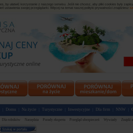
, by ułatwić korzystanie z naszego serwisu. Jeśli nie chcesz, aby pliki cookies były zap
eń ustawienia swojej przeglądarki. Więcej na temat naszej polityki prywatności znajdziesz
tu
Domu
Na życie
Turystyczne
Inwestycyjne
Dla firm
NNW
|
|
|
|
|
|
|
Dla rolników
Narzędzia
Porady eksperta
Przegląd ubezpieczeń
Wywiady
Znajdź a