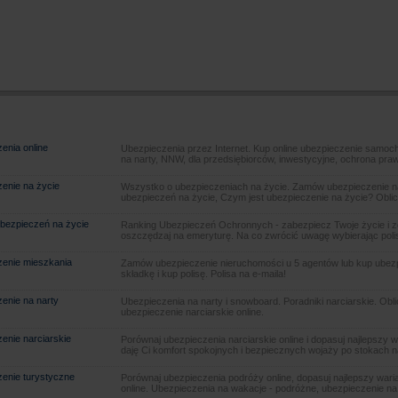
enia online
Ubezpieczenia przez Internet. Kup online ubezpieczenie samoch
na narty, NNW, dla przedsiębiorców, inwestycyjne, ochrona pra
enie na życie
Wszystko o ubezpieczeniach na życie. Zamów ubezpieczenie na
ubezpieczeń na życie, Czym jest ubezpieczenie na życie? Oblic
bezpieczeń na życie
Ranking Ubezpieczeń Ochronnych - zabezpiecz Twoje życie i 
oszczędzaj na emeryturę. Na co zwrócić uwagę wybierając poli
enie mieszkania
Zamów ubezpieczenie nieruchomości u 5 agentów lub kup ubezpie
składkę i kup polisę. Polisa na e-maila!
enie na narty
Ubezpieczenia na narty i snowboard. Poradniki narciarskie. Obl
ubezpieczenie narciarskie online.
enie narciarskie
Porównaj ubezpieczenia narciarskie online i dopasuj najlepszy w
daję Ci komfort spokojnych i bezpiecznych wojaży po stokach n
enie turystyczne
Porównaj ubezpieczenia podróży online, dopasuj najlepszy warian
online. Ubezpieczenia na wakacje - podróżne, ubezpieczenie na