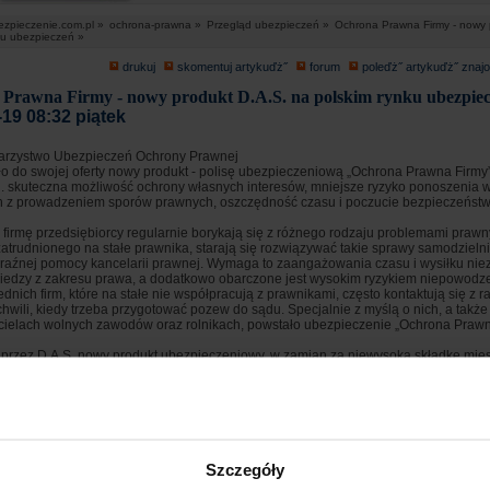
ezpieczenie.com.pl »
ochrona-prawna »
Przegląd ubezpieczeń »
Ochrona Prawna Firmy - nowy 
ku ubezpieczeń »
drukuj
skomentuj artykuďż˝
forum
poleďż˝ artykuďż˝ zna
Prawna Firmy - nowy produkt D.A.S. na polskim rynku ubezpie
-19 08:32 piątek
arzystwo Ubezpieczeń Ochrony Prawnej
o do swojej oferty nowy produkt - polisę ubezpieczeniową „Ochrona Prawna Firmy”
n. skuteczna możliwość ochrony własnych interesów, mniejsze ryzyko ponoszenia
 z prowadzeniem sporów prawnych, oszczędność czasu i poczucie bezpieczeństw
firmę przedsiębiorcy regularnie borykają się z różnego rodzaju problemami prawn
zatrudnionego na stałe prawnika, starają się rozwiązywać takie sprawy samodzieln
raźnej pomocy kancelarii prawnej. Wymaga to zaangażowania czasu i wysiłku ni
iedzy z zakresu prawa, a dodatkowo obarczone jest wysokim ryzykiem niepowodze
ednich firm, które na stałe nie współpracują z prawnikami, często kontaktują się z
hwili, kiedy trzeba przygotować pozew do sądu. Specjalnie z myślą o nich, a także
cielach wolnych zawodów oraz rolnikach, powstało ubezpieczenie „Ochrona Prawn
przez D.A.S. nowy produkt ubezpieczeniowy, w zamian za niewysoką składkę mie
elefoniczną asystę wykwalifikowanego prawnika już od momentu pojawienia się p
a w razie potrzeby, jak każde ubezpieczenie majątkowe, gwarantuje środki finans
wydatków prawnych z tytułu dochodzenia swoich praw albo ich obrony przed sądem
śli sprawy nie można rozwiązać polubownie, wtedy polisa D.A.S. zapewnia nie tylk
toczenia powództwa, kosztów opinii biegłych sądowych, honorarium adwokata (lu
za reprezentowanie przedsiębiorcy, ale także zapłatę kosztów procesu sądowego w
 sprawy przed sądem - w całości lub częściowo. Warto pamiętać, że w Polsce osoba
Szczegóły
ęsto nie może odzyskać wszystkich kosztów poniesionych w związku z wynagrodz