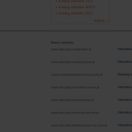
Katalog oddziałów ZUS
Katalog oddziałów KRUS
Katalog oddziałów NFZ
więcej
Nasze serwisy:
Ubezpiecz
www.ubezpieczeniaonline.pl
Ubezpiecz
www.ubezpieczeniazyciowe.pl
Ranking u
www.rankingubezpieczennazycie.pl
Ubezpiecz
www.ubezpieczeniemieszkania.pl
Ubezpiecz
www.ubezpieczenienanarty.pl
Ubezpiecz
www.ubezpieczenienarciarskie.pl
Ubezpiecz
www.ubezpieczenieturystyczne.com.pl