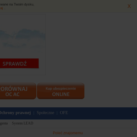
isywane na Twoim dysku,
X
taj
.
Ochrony prawnej
Społeczne
OFE
|
|
genta
System LEAD
Poleć znajomemu