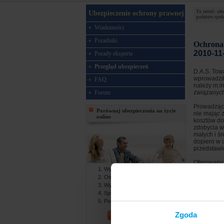
Tu jesteś:
ub
Ubezpieczenie ochrony prawnej
polskim ryn
Wiadomości
Poradniki
Ochrona 
2010-11
Porady eksperta
Przegląd ubezpieczeń
D.A.S. Tow
wprowadził
FAQ
należy m.i
Forum
związanych
Prowadząc 
Porównaj ubezpieczenia na życie
nie mając 
online
kosztów do
zdobycia w
małych i śr
dopiero w c
przedstawi
Oferowany 
Wypełniasz formularz online
zapewnia t
prawnego, 
Otrzymujesz gotowe oferty
kosztów i 
Wybierasz najlepszą ofertę
karnym. Je
Spotykasz się z agentem
kosztów wy
Podpisujesz dokumenty
prawnego) 
przegrania
Zgoda
PORÓWNAJ!
proces, cz