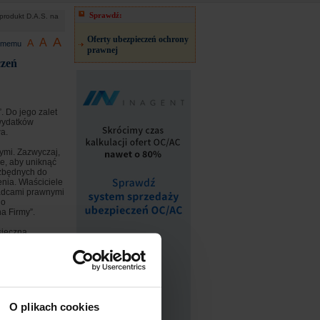
Sprawdź:
produkt D.A.S. na
Oferty ubezpieczeń ochrony
A
A
A
jomemu
prawnej
czeń
. Do jego zalet
 wydatków
a.
ymi. Zazwyczaj,
ie, aby uniknąć
ezbędnych do
nia. Właściciele
 radcami prawnymi
 o
a Firmy”.
sięczną,
roblemu
owe na pokrycie
 cywilnym lub
o pokrycie
b radcy
 sytuacji
, która wygrała
O plikach cookies
eniem adwokata