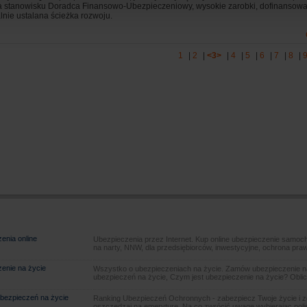
a stanowisku Doradca Finansowo-Ubezpieczeniowy, wysokie zarobki, dofinansowan
lnie ustalana ścieżka rozwoju.
1
|
2
|
<3>
|
4
|
5
|
6
|
7
|
8
|
enia online
Ubezpieczenia przez Internet. Kup online ubezpieczenie samoch
na narty, NNW, dla przedsiębiorców, inwestycyjne, ochrona pra
enie na życie
Wszystko o ubezpieczeniach na życie. Zamów ubezpieczenie na
ubezpieczeń na życie, Czym jest ubezpieczenie na życie? Oblic
bezpieczeń na życie
Ranking Ubezpieczeń Ochronnych - zabezpiecz Twoje życie i 
oszczędzaj na emeryturę. Na co zwrócić uwagę wybierając poli