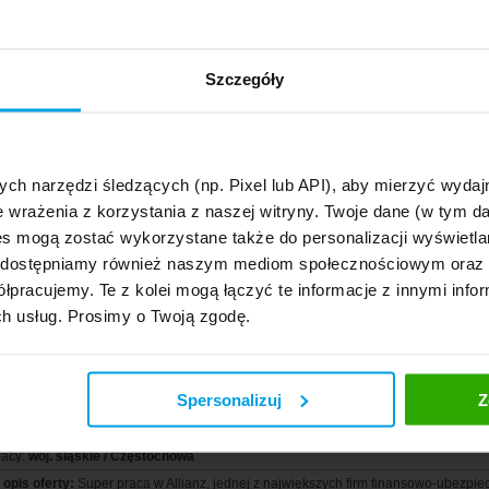
lista Ubezpieczeniowo-Finansowy
Do
 największych międzynarodowych instytucji finansowych
Szczegóły
racy:
woj. mazowieckie / Warszawa
opis oferty:
Jesteś ambitny/a i otwarty/a na rozwój ? Marzysz o niezależności fina
ze pytania odpowiedziałeś: tak, mamy dla Ciebie propozycję pracy na stanowisku:
zeniowo-Finansowy
ych narzędzi śledzących (np. Pixel lub API), aby mierzyć wyd
e wrażenia z korzystania z naszej witryny. Twoje dane (w tym 
tawiciel OFE Allianz Polska
Do
s mogą zostać wykorzystane także do personalizacji wyświetla
Polska SA
, udostępniamy również naszym mediom społecznościowym oraz
racy:
woj. cały kraj / Inne
łpracujemy. Te z kolei mogą łączyć te informacje z innymi infor
ch usług. Prosimy o Twoją zgodę.
opis oferty:
Mega wysokie zarobki przy małym nakładzie pracy, chcesz spróbowa
atkowa lub stałe zajęcie.
Spersonalizuj
Z
ca Ubezpieczeniowo-Finansowy
Do
lianz Polska
racy:
woj. śląskie / Częstochowa
opis oferty:
Super praca w Allianz, jednej z największych firm finansowo-ubezpi