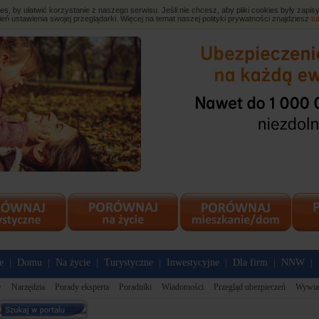
, by ułatwić korzystanie z naszego serwisu. Jeśli nie chcesz, aby pliki cookies były zap
eń ustawienia swojej przeglądarki. Więcej na temat naszej polityki prywatności znajdziesz
tu
e
Domu
Na życie
Turystyczne
Inwestycyjne
Dla firm
NNW
|
|
|
|
|
|
|
w
Narzędzia
Porady eksperta
Poradniki
Wiadomości
Przegląd ubezpieczeń
Wywia