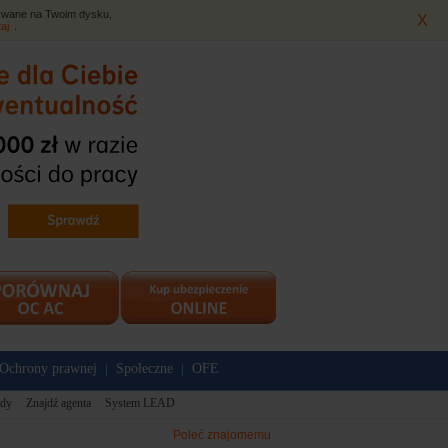
isywane na Twoim dysku,
X
taj
.
Ochrony prawnej
Społeczne
OFE
|
|
dy
Znajdź agenta
System LEAD
Poleć znajomemu