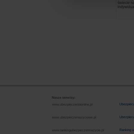
świecie n
indywidua
Nasze serwisy:
Ubezpiecz
www.ubezpieczeniaonline.pl
Ubezpiecz
www.ubezpieczeniazyciowe.pl
Ranking u
www.rankingubezpieczennazycie.pl