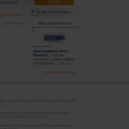
ie na start,
Słownik ubezpieczeniowy
Czytaj więcej
9
|
10
|
ostatnia
Wpisz szukane słowo
Losowy termin:
Gwarantowany Okres
Płatności
- umowa
zawierana z towarzystwem
emerytalnym. ...
więcej»
przejdź do listy haseł
odu, na życie, zdrowotne, nieruchomości, na wakacje,
wna.
 życie, Korzyści z ubezpieczenia na życie, Ceny
z składką ubezpieczenia na życie.
zdrowie. Ranking Ubezpieczeń Oszczędnościowych -
sę na życie?