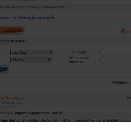
ezpieczenie.com.pl »
Praca w ubezpieczeniach »
pracy w ubezpieczeniach
RS
warka ofert pracy
Stanowisko:
Wpisz słowo
kluczowe:
Aktualna ilo
ca Finansowy
Do
inancial sp. z o.o.
racy:
woj. kujawsko-pomorskie / Toruń
opis oferty:
59 Funduszy Inwestycyjnych, ochrona prawna klienta, portfel zarządz
nwestycyjnego, wysokie prowizje, doświadczona kadra managerska, baza klientów