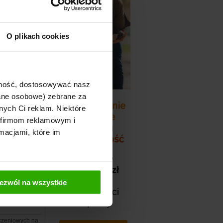
Czytaj więcej
dano: 2010-04-22
O plikach cookies
nsowej ? Jeśli
 Specjalista
ajność, dostosowywać nasz
Czytaj więcej
dane osobowe) zebrane za
dano: 2010-03-03
nych Ci reklam. Niektóre
 firmom reklamowym i
macjami, które im
ć? Może to być
Czytaj więcej
ezwól na wszystkie
dano: 2010-03-03
eczeniowych na