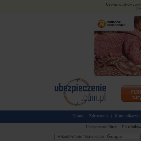
Używamy plików cookies
zmi
Home
Zdrowotne
Komunikacyjn
|
|
Ubezpieczenia Direct
Dla rolnikó