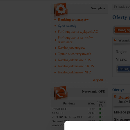
Tu jesteś:
ub
Narzędzia
Oferty 
Ranking towarzystw
Zgłoś szkodę
Porównywarka wyłączeń AC
Porównywarka zakresów
Wyszuki
Assistance
Katalog towarzystw
Region:
Opinie o towarzystwach
Miasto:
Katalog oddziałów ZUS
Katalog oddziałów KRUS
Katalog oddziałów NFZ
więcej
Oferty:
Notowania OFE
Dorad
Simply F
1mies.
Fundusz
Wart.
[%]
Polsat OFE
31.95
0.3
Miejsce p
AXA OFE
29.60
0.3
PKO BP Bankowy OFE
28.75
0.3
Skrócony 
Generali OFE
30.94
0.2
Doradcę I
Warta OFE
30.13
0.1