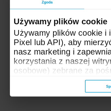
Zgoda
Używamy plików cookie
Używamy plików cookie i 
Pixel lub API), aby mier
nasz marketing i zapewni
korzystania z naszej witr
osobowe) zebrane za poś
mogą zostać wykorzystane
Sp
wyświetlanych Ci reklam. 
zbieramy, udostępniamy 
społecznościowym oraz f