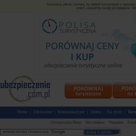
Używamy plików cookies, by ułatwić korzystanie z naszego s
zmień ustawienia swojej przeglądarki. Wi
Home
Zdrowotne
Komunikacyjne
Domu
Na życie
Tury
|
|
|
|
|
Ubezpieczenia Direct
Dla rolników
Narzędzia
Porad