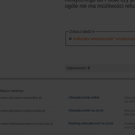
ogóle nie ma możliwości refu
Zobacz takďż˝e
Kalkulator ubezpieczeďż˝ turystycznych
Odpowiedzi:
0
Nasze serwisy:
Ubezpieczenia online
www.ubezpieczeniaonline.pl
Ubezpie
na nart
Ubezpieczenie na życie
www.ubezpieczeniazyciowe.pl
Wszyst
ubezpie
Ranking ubezpieczeń na życie
www.rankingubezpieczennazycie.pl
Rankin
oszczę