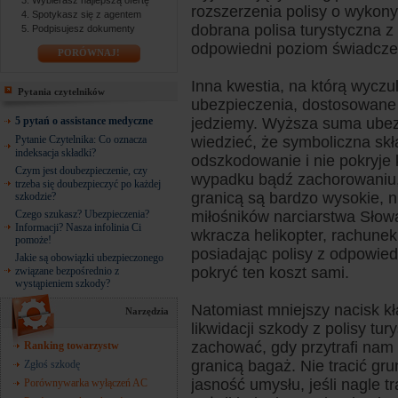
Wybierasz najlepszą ofertę
rozszerzenia polisy o wykony
Spotykasz się z agentem
dobrana polisa turystyczna 
Podpisujesz dokumenty
odpowiedni poziom świadczeń
PORÓWNAJ!
Inna kwestia, na którą wyczu
Pytania czytelników
ubezpieczenia, dostosowane 
5 pytań o assistance medyczne
jedziemy. Wyższa suma ubezp
Pytanie Czytelnika: Co oznacza
wiedzieć, że symboliczna sk
indeksacja składki?
odszkodowanie i nie pokryje 
Czym jest doubezpieczenie, czy
wypadku bądź zachorowaniu, a
trzeba się doubezpieczyć po każdej
granicą są bardzo wysokie, n
szkodzie?
Czego szukasz? Ubezpieczenia?
miłośników narciarstwa Słowac
Informacji? Nasza infolinia Ci
wkracza helikopter, rachunek
pomoże!
posiadając polisy z odpowie
Jakie są obowiązki ubezpieczonego
pokryć ten koszt sami.
związane bezpośrednio z
wystąpieniem szkody?
Natomiast mniejszy nacisk kł
Narzędzia
likwidacji szkody z polisy tu
zachować, gdy przytrafi nam
Ranking towarzystw
granicą bagaż. Nie tracić gr
Zgłoś szkodę
jasność umysłu, jeśli nagle tr
Porównywarka wyłączeń AC