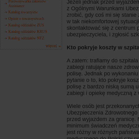
Jeżeli jednak przed wyjazdem
Porównywarka zakresów
Assistance
z Ogólnymi Warunkami Ubezp
Katalog towarzystw
zrobić, gdy coś mi się stanie
Opinie o towarzystwach
w tak niekomfortowej sytuacji
Katalog oddziałów ZUS
skontaktować się z centrum 
Katalog oddziałów KRUS
ubezpieczyciela, i zgłosić sz
Katalog oddziałów NFZ
więcej
Kto pokryje koszty w szpit
A zatem: trafiamy do szpital
zabiegi ratujące nasze zdrowi
polisę. Jednak po wykonaniu
pytanie o to, kto pokryje kos
polisę z bardzo niską sumą u
zabiegi i opiekę medyczną z 
Wiele osób jest przekonanyc
Ubezpieczenia Zdrowotnego 
przed wyjazdem za granicę. 
minimum świadczeń medyczny
jest różny w różnych państw
medycznego do Polski czy pr