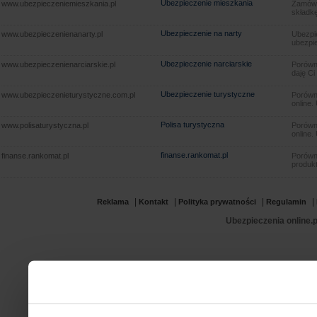
Ubezpieczenie mieszkania
www.ubezpieczeniemieszkania.pl
Zamów u
składkę
Ubezpieczenie na narty
www.ubezpieczenienanarty.pl
Ubezpie
ubezpie
Ubezpieczenie narciarskie
www.ubezpieczenienarciarskie.pl
Porówna
daję Ci
Ubezpieczenie turystyczne
www.ubezpieczenieturystyczne.com.pl
Porówna
online.
Polisa turystyczna
www.polisaturystyczna.pl
Porówna
online.
finanse.rankomat.pl
finanse.rankomat.pl
Porówn
produkt
|
|
|
|
Reklama
Kontakt
Polityka prywatności
Regulamin
Ubezpieczenia online.p