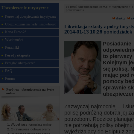
Tu jesteś:
ubezpieczenie.com.pl »
turystyczne »
P
Ubezpieczenie turystyczne
potrzebne? »
Porównaj ubezpieczenia turystyczne
drukuj
s
Ubezpieczenie na narty i snowboard
Likwidacja szkody z polisy turyst
2014-01-13 10:26 poniedziałek
Karta Euro<26
Wiadomości
Posiadanie
Poradniki
odpowiednio
Porady eksperta
to pierwszy
Kolejnym je
Przegląd ubezpieczeń
się polisą. 
FAQ
mając pod r
Forum
pomocy będz
sprawnie sk
Porównaj ubezpieczenia na życie
ubezpieczen
online
Zazwyczaj najmocniej – i słu
polisę podróżną dobrali jej z
potrzebom. Rodzice planując
nie potrzebują polisy obejmuj
Wypełniasz formularz online
Otrzymujesz gotowe oferty
wyjeżdżający do Egiptu z za