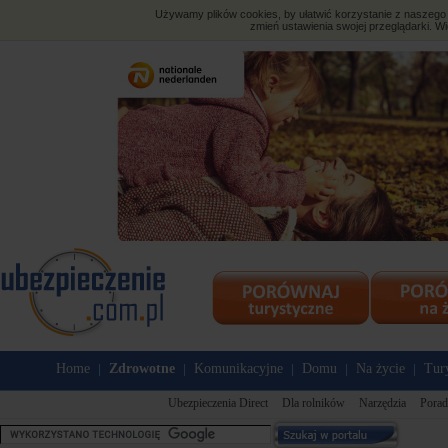
Używamy plików cookies, by ułatwić korzystanie z naszego s
zmień ustawienia swojej przeglądarki. Wi
Home
Zdrowotne
Komunikacyjne
Domu
Na życie
Tur
|
|
|
|
|
Ubezpieczenia Direct
Dla rolników
Narzędzia
Porad