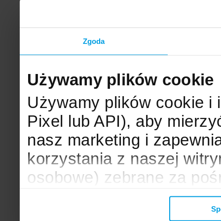
Zgoda
Używamy plików cookie
Używamy plików cookie i 
Pixel lub API), aby mier
nasz marketing i zapewni
korzystania z naszej witr
osobowe) zebrane za poś
mogą zostać wykorzystane
Sp
wyświetlanych Ci reklam. 