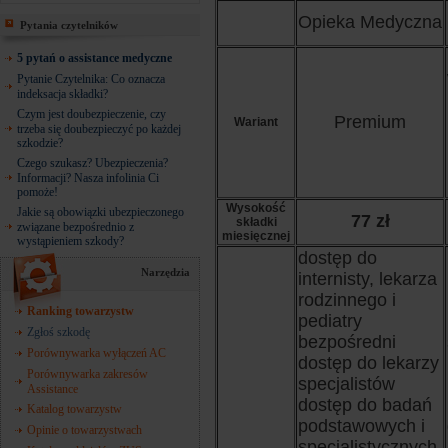
Opieka Medyczna
Pytania czytelników
5 pytań o assistance medyczne
Pytanie Czytelnika: Co oznacza
indeksacja składki?
Czym jest doubezpieczenie, czy
Premium
Wariant
trzeba się doubezpieczyć po każdej
szkodzie?
Czego szukasz? Ubezpieczenia?
Informacji? Nasza infolinia Ci
pomoże!
Wysokość
Jakie są obowiązki ubezpieczonego
77 zł
składki
związane bezpośrednio z
miesięcznej
wystąpieniem szkody?
dostęp do
Narzędzia
internisty, lekarza
rodzinnego i
Ranking towarzystw
pediatry
Zgłoś szkodę
bezpośredni
Porównywarka wyłączeń AC
dostęp do lekarzy
Porównywarka zakresów
specjalistów
Assistance
dostęp do badań
Katalog towarzystw
podstawowych i
Opinie o towarzystwach
specjalistycznych