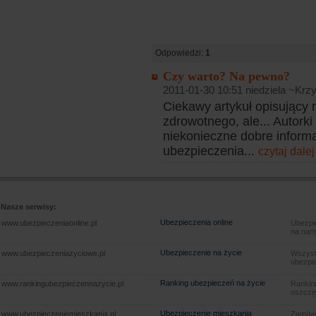
Odpowiedzi:
1
Czy warto? Na pewno?
2011-01-30 10:51 niedziela ~Krzy
Ciekawy artykuł opisujący
zdrowotnego, ale... Autork
niekonieczne dobre informa
ubezpieczenia...
czytaj dalej
Nasze serwisy:
Ubezpieczenia online
www.ubezpieczeniaonline.pl
Ubezpie
na nart
Ubezpieczenie na życie
www.ubezpieczeniazyciowe.pl
Wszyst
ubezpie
Ranking ubezpieczeń na życie
www.rankingubezpieczennazycie.pl
Rankin
oszczę
Ubezpieczenie mieszkania
www.ubezpieczeniemieszkania.pl
Zamów u