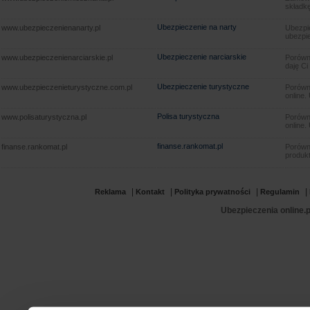
składkę
Ubezpieczenie na narty
www.ubezpieczenienanarty.pl
Ubezpie
ubezpie
Ubezpieczenie narciarskie
www.ubezpieczenienarciarskie.pl
Porówna
daję Ci
Ubezpieczenie turystyczne
www.ubezpieczenieturystyczne.com.pl
Porówna
online.
Polisa turystyczna
www.polisaturystyczna.pl
Porówna
online.
finanse.rankomat.pl
finanse.rankomat.pl
Porówn
produkt
|
|
|
|
Reklama
Kontakt
Polityka prywatności
Regulamin
Ubezpieczenia online.p