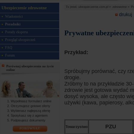
Tu jesteś:
ubezpieczenie.com.pl »
zdrowotne »
Po
Ubezpieczenie zdrowotne
drukuj
Wiadomości
Poradniki
Prywatne ubezpieczeni
Porady eksperta
Przegląd ubezpieczeń
FAQ
Przykład:
Forum
Porównaj ubezpieczenia na życie
online
Spróbujmy porównać, czy rze
drogie.
Zróbmy to na przykładzie 30- 
zdrowie jest gotowa wydać m
dosyć wysoka, ale często wi
Wypełniasz formularz online
używki (kawa, papierosy, alko
Otrzymujesz gotowe oferty
Wybierasz najlepszą ofertę
Spotykasz się z agentem
Podpisujesz dokumenty
PZU
Towarzystwo
PORÓWNAJ!