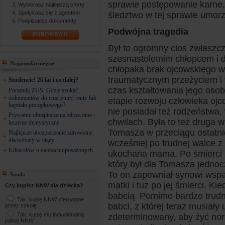
sprawie postępowanie karne,
Wybierasz najlepszą ofertę
Spotykasz się z agentem
śledztwo w tej sprawie umor
Podpisujesz dokumenty
Podwójna tragedia
PORÓWNAJ!
Był to ogromny cios zwłaszcz
szesnastoletnim chłopcem i d
Najpopularniejsze
chłopaka brak ojcowskiego ws
traumatycznym przeżyciem i w
Studencie! 26 lat i co dalej?
czas kształtowania jego oso
Poradnik ZUS: Gdzie szukać
dokumentów do emerytury, renty lub
etapie rozwoju człowieka oj
kapitału początkowego?
nie posiadał też rodzeństwa,
Prywatne ubezpieczenia zdrowotne –
chwilach. Była to też druga w
leczenie dentystyczne
Tomasza w przeciągu ostatnic
Najlepsze ubezpieczenie zdrowotne
dla kobiety w ciąży
wcześniej po trudnej walce 
Kilka słów o osobach uposażonych
ukochana mama. Po śmierci ro
który był dla Tomasza jednoc
To on zapewniał synowi wspa
Sonda
matki i tuż po jej śmierci. K
Czy kupisz NNW dla dziecka?
babcią. Pomimo bardzo trudnej
Tak, kupię NNW oferowane
babci, z której teraz musiał
przez szkołę
Tak, kupię mu indywidualną
zdeterminowany, aby żyć norm
polisę NNW