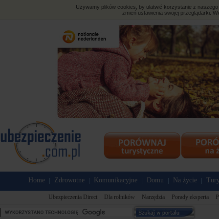
Używamy plików cookies, by ułatwić korzystanie z naszego s
zmień ustawienia swojej przeglądarki. Wi
Home
Zdrowotne
Komunikacyjne
Domu
Na życie
Tury
|
|
|
|
|
Ubezpieczenia Direct
Dla rolników
Narzędzia
Porady eksperta
P