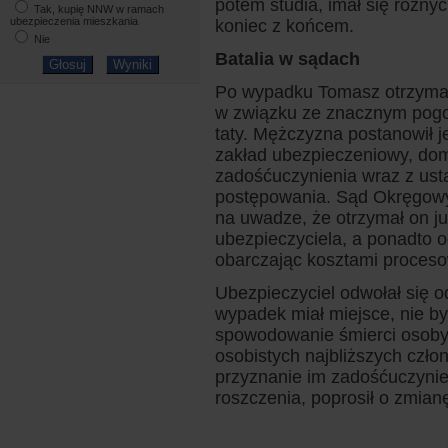
potem studia, imał się różny
Tak, kupię NNW w ramach
ubezpieczenia mieszkania
koniec z końcem.
Nie
Batalia w sądach
Po wypadku Tomasz otrzymał 
w związku ze znacznym pogors
taty. Mężczyzna postanowił j
zakład ubezpieczeniowy, doma
zadośćuczynienia wraz z ust
postępowania. Sąd Okręgowy 
na uwadze, że otrzymał on j
ubezpieczyciela, a ponadto o
obarczając kosztami proceso
Ubezpieczyciel odwołał się od
wypadek miał miejsce, nie b
spowodowanie śmierci osoby 
osobistych najbliższych czło
przyznanie im zadośćuczynie
roszczenia, poprosił o zmian