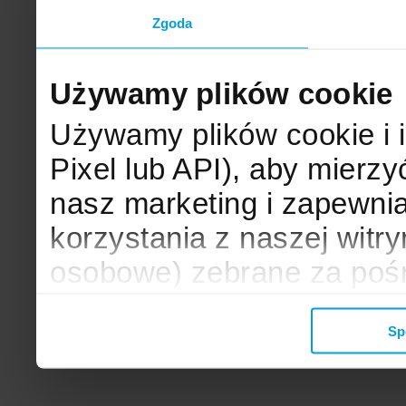
Zgoda
Używamy plików cookie
Używamy plików cookie i 
Pixel lub API), aby mier
nasz marketing i zapewni
korzystania z naszej witr
osobowe) zebrane za poś
mogą zostać wykorzystane
Sp
wyświetlanych Ci reklam. 
zbieramy, udostępniamy 