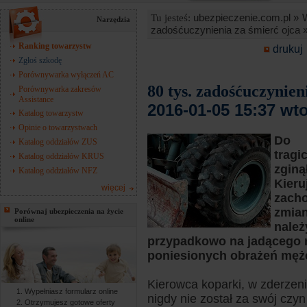
ubezpieczenie.com.pl »
Tu jesteś:
Narzędzia
zadośćuczynienia za śmierć ojca 
Ranking towarzystw
drukuj
Zgłoś szkodę
Porównywarka wyłączeń AC
80 tys. zadośćuczynien
Porównywarka zakresów
Assistance
2016-01-05 15:37 wt
Katalog towarzystw
Opinie o towarzystwach
Do
Katalog oddziałów ZUS
tragi
Katalog oddziałów KRUS
zginą
Katalog oddziałów NFZ
Kieru
więcej
zacho
zmian
Porównaj ubezpieczenia na życie
online
należ
przypadkowo na jadącego 
poniesionych obrażeń męż
Kierowca koparki, w zderzeni
Wypełniasz formularz online
nigdy nie został za swój cz
Otrzymujesz gotowe oferty