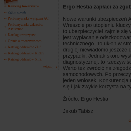
Ergo Hestia zapłaci za zgu
Ranking towarzystw
Zgłoś szkodę
Nowe warunki ubezpieczeń A
Porównywarka wyłączeń AC
Wreszcie po utopieniu kluczy 
Porównywarka zakresów
Assistance
to ubezpieczyciel zajmie si
Katalog towarzystw
jest wypłacanie odszkodowa
Opinie o towarzystwach
technicznego. To ukłon w st
Katalog oddziałów ZUS
drugiej niewiadomo jeszcze d
Katalog oddziałów KRUS
przypadki. Jednak skoro wys
Katalog oddziałów NFZ
diagnostycznej, to rzeczywi
więcej
Warto też zwrócić na złagodz
samochodowych. Po przeczyta
jeden wniosek. Konkurencja 
się i jak zwykle korzysta na t
Źródło: Ergo Hestia
Jakub Tabisz
«