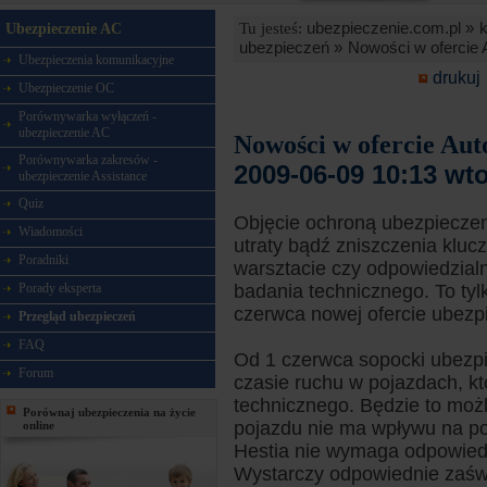
ubezpieczenie.com.pl »
Tu jesteś:
Ubezpieczenie AC
ubezpieczeń »
Nowości w ofercie 
Ubezpieczenia komunikacyjne
drukuj
Ubezpieczenie OC
Porównywarka wyłączeń -
ubezpieczenie AC
Nowości w ofercie Aut
Porównywarka zakresów -
2009-06-09 10:13 wt
ubezpieczenie Assistance
Quiz
Objęcie ochroną ubezpiecze
Wiadomości
utraty bądź zniszczenia klu
Poradniki
warsztacie czy odpowiedzia
Porady eksperta
badania technicznego. To tyl
czerwca nowej ofercie ubezp
Przegląd ubezpieczeń
FAQ
Od 1 czerwca sopocki ubezpi
Forum
czasie ruchu w pojazdach, k
technicznego. Będzie to możl
Porównaj ubezpieczenia na życie
pojazdu nie ma wpływu na po
online
Hestia nie wymaga odpowied
Wystarczy odpowiednie zaśw