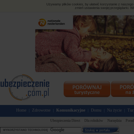
Używamy plików cookies, by ułatwić korzystanie z naszego s
zmień ustawienia swojej przeglądarki. Wi
Home
Zdrowotne
Komunikacyjne
Domu
Na życie
Tur
|
|
|
|
|
Ubezpieczenia Direct
Dla rolników
Narzędzia
Porad