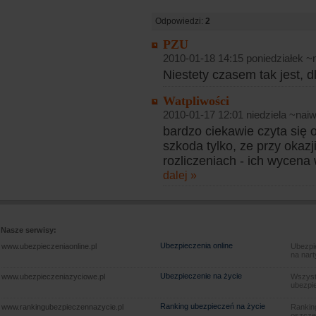
Odpowiedzi:
2
PZU
2010-01-18 14:15 poniedziałek 
Niestety czasem tak jest, d
Watpliwości
2010-01-17 12:01 niedziela ~naiw
bardzo ciekawie czyta się 
szkoda tylko, ze przy okaz
rozliczeniach - ich wycena
dalej »
Nasze serwisy:
Ubezpieczenia online
www.ubezpieczeniaonline.pl
Ubezpie
na nart
Ubezpieczenie na życie
www.ubezpieczeniazyciowe.pl
Wszyst
ubezpie
Ranking ubezpieczeń na życie
www.rankingubezpieczennazycie.pl
Rankin
oszczę