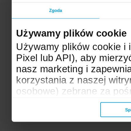
Zgoda
Używamy plików cookie
Używamy plików cookie i 
Pixel lub API), aby mier
nasz marketing i zapewni
korzystania z naszej witr
osobowe) zebrane za poś
mogą zostać wykorzystane
Sp
wyświetlanych Ci reklam. 
zbieramy, udostępniamy 