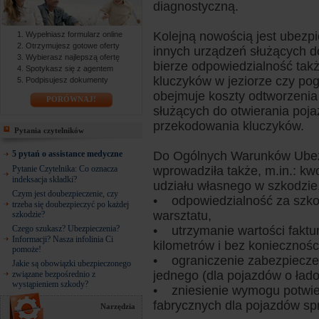
diagnostyczną.
Kolejną nowością jest ubezpie
Wypełniasz formularz online
Otrzymujesz gotowe oferty
innych urządzeń służących d
Wybierasz najlepszą ofertę
bierze odpowiedzialność takż
Spotykasz się z agentem
kluczyków w jeziorze czy pog
Podpisujesz dokumenty
obejmuje koszty odtworzenia
PORÓWNAJ!
służących do otwierania poj
przekodowania kluczyków.
Pytania czytelników
5 pytań o assistance medyczne
Do Ogólnych Warunków Ubezp
Pytanie Czytelnika: Co oznacza
wprowadziła także, m.in.: kw
indeksacja składki?
udziału własnego w szkodzie
Czym jest doubezpieczenie, czy
• odpowiedzialność za szko
trzeba się doubezpieczyć po każdej
warsztatu,
szkodzie?
Czego szukasz? Ubezpieczenia?
• utrzymanie wartości faktur
Informacji? Nasza infolinia Ci
kilometrów i bez koniecznośc
pomoże!
• ograniczenie zabezpiecze
Jakie są obowiązki ubezpieczonego
jednego (dla pojazdów o ład
związane bezpośrednio z
wystąpieniem szkody?
• zniesienie wymogu potwie
fabrycznych dla pojazdów sp
Narzędzia