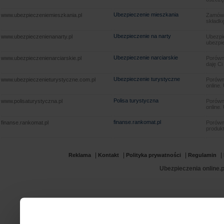
Ubezpieczenie mieszkania
www.ubezpieczeniemieszkania.pl
Zamów u
składkę
Ubezpieczenie na narty
www.ubezpieczenienanarty.pl
Ubezpie
ubezpie
Ubezpieczenie narciarskie
www.ubezpieczenienarciarskie.pl
Porówna
daję Ci
Ubezpieczenie turystyczne
www.ubezpieczenieturystyczne.com.pl
Porówna
online.
Polisa turystyczna
www.polisaturystyczna.pl
Porówna
online.
finanse.rankomat.pl
finanse.rankomat.pl
Porówn
produkt
|
|
|
|
Reklama
Kontakt
Polityka prywatności
Regulamin
Ubezpieczenia online.p