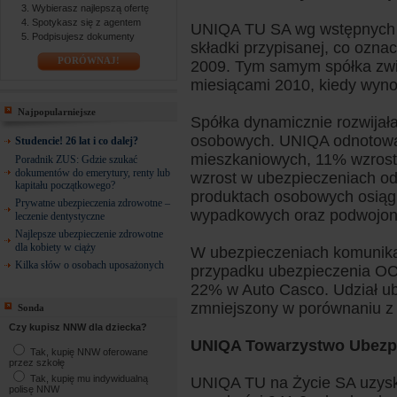
Wybierasz najlepszą ofertę
Spotykasz się z agentem
UNIQA TU SA wg wstępnych w
Podpisujesz dokumenty
składki przypisanej, co ozn
PORÓWNAJ!
2009. Tym samym spółka zwi
miesiącami 2010, kiedy wyno
Najpopularniejsze
Spółka dynamicznie rozwijała
osobowych. UNIQA odnotowa
Studencie! 26 lat i co dalej?
mieszkaniowych, 11% wzrost
Poradnik ZUS: Gdzie szukać
dokumentów do emerytury, renty lub
wzrost w ubezpieczeniach od
kapitału początkowego?
produktach osobowych osiągn
Prywatne ubezpieczenia zdrowotne –
wypadkowych oraz podwojony
leczenie dentystyczne
Najlepsze ubezpieczenie zdrowotne
dla kobiety w ciąży
W ubezpieczeniach komunika
Kilka słów o osobach uposażonych
przypadku ubezpieczenia OC
22% w Auto Casco. Udział ub
zmniejszony w porównaniu z
Sonda
Czy kupisz NNW dla dziecka?
UNIQA Towarzystwo Ubezpi
Tak, kupię NNW oferowane
przez szkołę
Tak, kupię mu indywidualną
UNIQA TU na Życie SA uzyska
polisę NNW