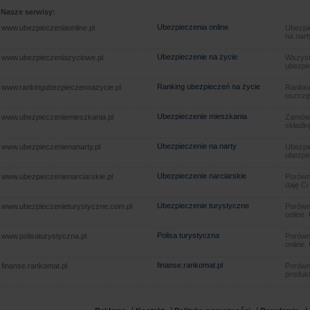
Nasze serwisy:
Ubezpieczenia online
www.ubezpieczeniaonline.pl
Ubezpie
na nart
Ubezpieczenie na życie
www.ubezpieczeniazyciowe.pl
Wszyst
ubezpie
Ranking ubezpieczeń na życie
www.rankingubezpieczennazycie.pl
Rankin
oszczę
Ubezpieczenie mieszkania
www.ubezpieczeniemieszkania.pl
Zamów u
składkę
Ubezpieczenie na narty
www.ubezpieczenienanarty.pl
Ubezpie
ubezpie
Ubezpieczenie narciarskie
www.ubezpieczenienarciarskie.pl
Porówna
daję Ci
Ubezpieczenie turystyczne
www.ubezpieczenieturystyczne.com.pl
Porówna
online.
Polisa turystyczna
www.polisaturystyczna.pl
Porówna
online.
finanse.rankomat.pl
finanse.rankomat.pl
Porówn
produkt