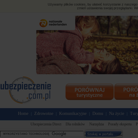
Używamy plików cookies, by ułatwić korzystanie z naszego s
zmień ustawienia swojej przeglądarki. Wi
Home
Zdrowotne
Komunikacyjne
Domu
Na życie
Tury
|
|
|
|
|
Ubezpieczenia Direct
Dla rolników
Narzędzia
Porady eksperta
P