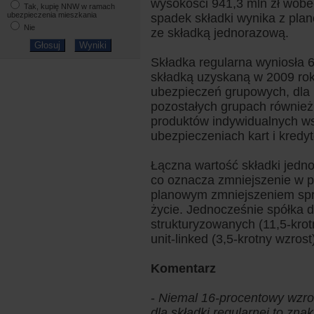
wysokości 941,3 mln zł wobe
Tak, kupię NNW w ramach
ubezpieczenia mieszkania
spadek składki wynika z pl
Nie
ze składką jednorazową.
Składka regularna wyniosła 6
składką uzyskaną w 2009 rok
ubezpieczeń grupowych, dla
pozostałych grupach również
produktów indywidualnych ws
ubezpieczeniach kart i kredy
Łączna wartość składki jedno
co oznacza zmniejszenie w p
planowym zmniejszeniem spr
życie. Jednocześnie spółka 
strukturyzowanych (11,5-krot
unit-linked (3,5-krotny wzrost
Komentarz
-
Niemal 16-procentowy wzros
dla składki regularnej to zn