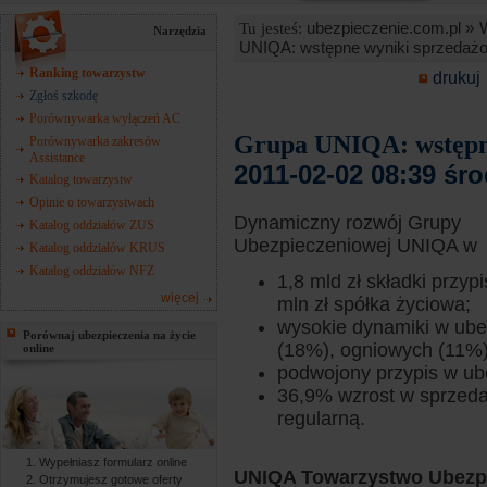
ubezpieczenie.com.pl »
Tu jesteś:
Narzędzia
UNIQA: wstępne wyniki sprzedażo
Ranking towarzystw
drukuj
Zgłoś szkodę
Porównywarka wyłączeń AC
Grupa UNIQA: wstępne
Porównywarka zakresów
Assistance
2011-02-02 08:39 śr
Katalog towarzystw
Opinie o towarzystwach
Dynamiczny rozwój Grupy
Katalog oddziałów ZUS
Ubezpieczeniowej UNIQA w 
Katalog oddziałów KRUS
Katalog oddziałów NFZ
1,8 mld zł składki przyp
więcej
mln zł spółka życiowa;
wysokie dynamiki w ub
Porównaj ubezpieczenia na życie
(18%), ogniowych (11%)
online
podwojony przypis w ub
36,9% wzrost w sprzeda
regularną.
Wypełniasz formularz online
UNIQA Towarzystwo Ubezp
Otrzymujesz gotowe oferty