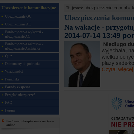
ubezpieczenie.com.pl »
Tu jesteś:
Ubezpieczenie komunikacyjne
Ubezpieczenia komun
Ubezpieczenie OC
Ubezpieczenie AC
Na wakacje - przygotu
Porównywarka wyłączeń -
2014-07-14 13:49 po
ubezpieczenie AC
Niedługo d
Porównywarka zakresów -
ubezpieczenie Assistance
wyjechała, n
Quiz
wielkanocnyc
plaży sadełko
Dokumenty do pobrania
Czytaj więcej
Wiadomości
Poradniki
Porady eksperta
Przegląd ubezpieczeń
FAQ
Forum
Porównaj ubezpieczenia na życie
online