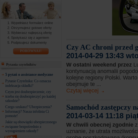
Wypełniasz formularz online
Otrzymujesz gotowe oferty
Wybierasz najlepszą ofertę
Spotykasz się z agentem
Podpisujesz dokumenty
Czy AC chroni przed 
PORÓWNAJ!
2014-04-29 13:43 wt
W ostatni weekend przez
L
Pytania czytelników
kontynuacją anomalii pogodo
5 pytań o assistance medyczne
kolejne regiony Polski. Wart
Pytanie Czytelnika: Co oznacza
obejmuje te ...
indeksacja składki?
Czytaj więcej
Czym jest doubezpieczenie, czy
trzeba się doubezpieczyć po każdej
szkodzie?
Samochód zastępczy n
Czego szukasz? Ubezpieczenia?
Informacji? Nasza infolinia Ci
2014-03-14 11:18 pią
pomoże!
Jakie są obowiązki ubezpieczonego
W chwili obecnej zgodnie
z
związane bezpośrednio z
uznanie, że utrata możliwoś
wystąpieniem szkody?
osobę poszkodowaną (konsu