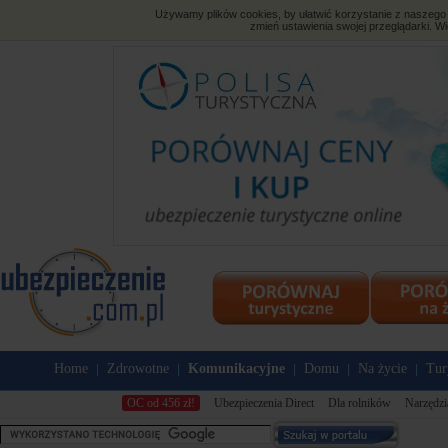
Używamy plików cookies, by ułatwić korzystanie z naszego s
zmień ustawienia swojej przeglądarki. Wi
Home
Zdrowotne
Komunikacyjne
Domu
Na życie
Tur
|
|
|
|
|
OC od 456 zł!
Ubezpieczenia Direct
Dla rolników
Narzędzi