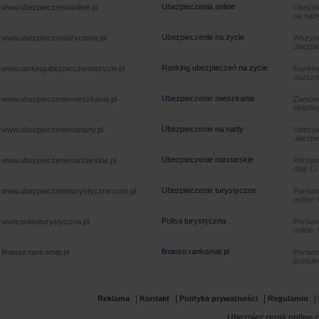
Ubezpieczenia online
www.ubezpieczeniaonline.pl
Ubezpie
na nart
Ubezpieczenie na życie
www.ubezpieczeniazyciowe.pl
Wszyst
ubezpie
Ranking ubezpieczeń na życie
www.rankingubezpieczennazycie.pl
Rankin
oszczę
Ubezpieczenie mieszkania
www.ubezpieczeniemieszkania.pl
Zamów u
składkę
Ubezpieczenie na narty
www.ubezpieczenienanarty.pl
Ubezpie
ubezpie
Ubezpieczenie narciarskie
www.ubezpieczenienarciarskie.pl
Porówna
daję Ci
Ubezpieczenie turystyczne
www.ubezpieczenieturystyczne.com.pl
Porówna
online.
Polisa turystyczna
www.polisaturystyczna.pl
Porówna
online.
finanse.rankomat.pl
finanse.rankomat.pl
Porówn
produkt
|
|
|
|
Reklama
Kontakt
Polityka prywatności
Regulamin
Ubezpieczenia online.p