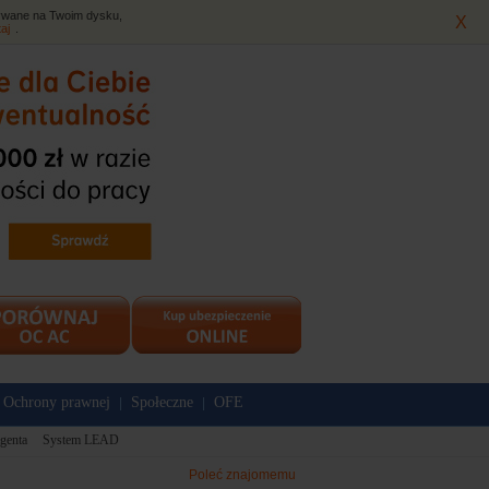
isywane na Twoim dysku,
X
taj
.
Ochrony prawnej
Społeczne
OFE
|
|
genta
System LEAD
Poleć znajomemu