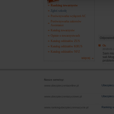
Ranking towarzystw
Zgłoś szkodę
Porównywarka wyłączeń AC
Porównywarka zakresów
Assistance
Katalog towarzystw
Opinie o towarzystwach
Odpowied
Katalog oddziałów ZUS
Oc
Katalog oddziałów KRUS
2018-01-
Katalog oddziałów NFZ
Sam mia
sali.Mo
więcej
problem
Nasze serwisy:
Ubezpiecz
www.ubezpieczeniaonline.pl
Ubezpiecz
www.ubezpieczeniazyciowe.pl
Ranking u
www.rankingubezpieczennazycie.pl