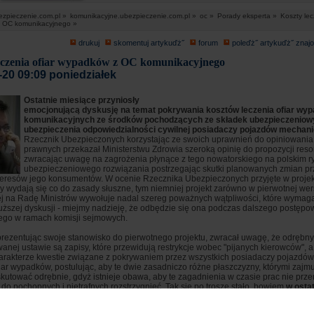
ezpieczenie.com.pl »
komunikacyjne.ubezpieczenie.com.pl »
oc »
Porady eksperta »
Koszty lec
 OC komunikacyjnego »
drukuj
skomentuj artykuďż˝
forum
poleďż˝ artykuďż˝ zna
eczenia ofiar wypadków z OC komunikacyjnego
-20 09:09 poniedziałek
Ostatnie miesiące przyniosły
emocjonującą dyskusję na temat pokrywania kosztów leczenia ofiar wy
komunikacyjnych ze środków pochodzących ze składek ubezpieczeniow
ubezpieczenia odpowiedzialności cywilnej posiadaczy pojazdów mechan
Rzecznik Ubezpieczonych korzystając ze swoich uprawnień do opiniowania
prawnych przekazał Ministerstwu Zdrowia szeroką opinię do propozycji reso
zwracając uwagę na zagrożenia płynące z tego nowatorskiego na polskim r
ubezpieczeniowego rozwiązania postrzegając skutki planowanych zmian pr
teresów jego konsumentów. W ocenie Rzecznika Ubezpieczonych przyjęte w proje
y wydają się co do zasady słuszne, tym niemniej projekt zarówno w pierwotnej wersji
j na Radę Ministrów wywołuje nadal szereg poważnych wątpliwości, które wymaga
dłuższej dyskusji - miejmy nadzieję, że odbędzie się ona podczas dalszego postęp
nego w ramach komisji sejmowych.
prezentując swoje stanowisko do pierwotnego projektu, zwracał uwagę, że odręb
wanej ustawie są zapisy, które przewidują restrykcje wobec "pijanych kierowców", 
rakterze kwestie związane z pokrywaniem przez wszystkich posiadaczy pojazdów
iar wypadków, postulując, aby te dwie zasadniczo różne płaszczyzny, którymi zajmuj
kutować odrębnie, gdyż istnieje obawa, aby te zagadnienia w czasie prac nie przen
do pochopnych i nietrafnych rozstrzygnięć. Tak się po trosze stało, bowiem
w osta
nym w resorcie zdrowia projekcie z dnia 7 listopada 2006r. poza pierwotnym
 znalazły się kwestie związane z "sankcjonowaniem" za pomocą podwyższonej s