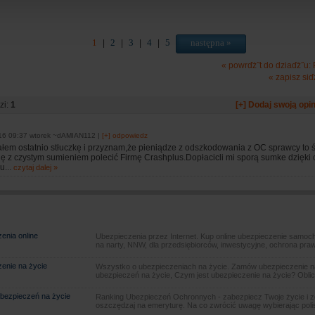
1
2
3
4
5
następna »
|
|
|
|
« powrďż˝t do dziaďż˝u:
« zapisz siď
zi:
1
[+] Dodaj swoją opin
16 09:37 wtorek ~dAMIAN112 |
[+] odpowiedz
łem ostatnio stłuczkę i przyznam,że pieniądze z odszkodowania z OC sprawcy to 
gę z czystym sumieniem polecić Firmę Crashplus.Dopłacicli mi sporą sumke dzięki
u...
czytaj dalej »
enia online
Ubezpieczenia przez Internet. Kup online ubezpieczenie samoch
na narty, NNW, dla przedsiębiorców, inwestycyjne, ochrona pra
enie na życie
Wszystko o ubezpieczeniach na życie. Zamów ubezpieczenie na
ubezpieczeń na życie, Czym jest ubezpieczenie na życie? Oblic
bezpieczeń na życie
Ranking Ubezpieczeń Ochronnych - zabezpiecz Twoje życie i 
oszczędzaj na emeryturę. Na co zwrócić uwagę wybierając poli