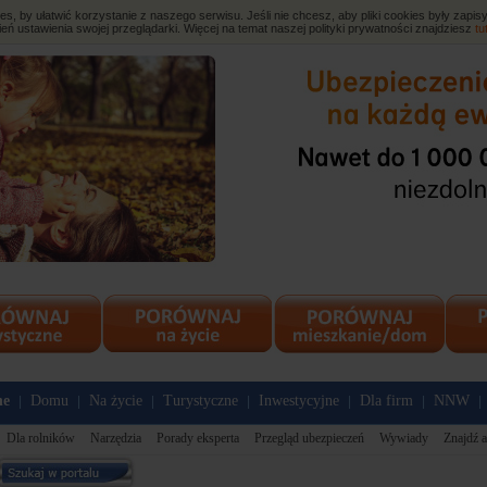
, by ułatwić korzystanie z naszego serwisu. Jeśli nie chcesz, aby pliki cookies były zap
eń ustawienia swojej przeglądarki. Więcej na temat naszej polityki prywatności znajdziesz
tu
ne
Domu
Na życie
Turystyczne
Inwestycyjne
Dla firm
NNW
|
|
|
|
|
|
|
Dla rolników
Narzędzia
Porady eksperta
Przegląd ubezpieczeń
Wywiady
Znajdź a