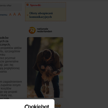
Sprawdź:
zenia ofiar
Oferty ubezpieczeń
A
A
A
jomemu
komunikacyjnych
padków
ych za
icznych.
 projektów aktów
rtu, szczególnie
ynku
zez pryzmat
kcie generalne
, jak i tej
ją pogłębionej
owania
nym zagadnieniem
a zupełnie innym
 kosztów
e się projekt
ikały się,
tecznie
 zakresem
kładki osób