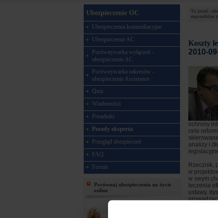
Tu jesteś:
ub
Ubezpieczenie OC
wypadków z
Ubezpieczenia komunikacyjne
Ubezpieczenie AC
Koszty l
2010-09
Porównywarka wyłączeń -
ubezpieczenie AC
Porównywarka zakresów -
ubezpieczenie Assistance
Quiz
Wiadomości
Poradniki
ochrony in
Porady eksperta
cele reform
skierowane
Przegląd ubezpieczeń
analizy i 
legislacyj
FAQ
Rzecznik, 
Forum
w projekto
w swym cha
Porównaj ubezpieczenia na życie
leczenia of
online
ustawy, dys
prowadząc 
sformułowa
regulacji,