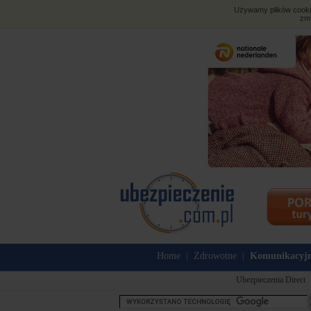
Używamy plików cookies
zmi
Home
Zdrowotne
Komunikacyj
|
|
Ubezpieczenia Direct