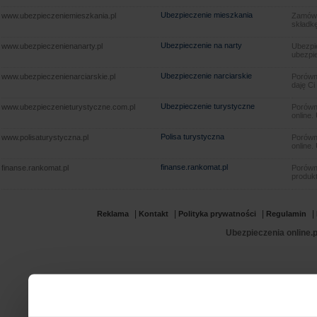
Ubezpieczenie mieszkania
www.ubezpieczeniemieszkania.pl
Zamów u
składkę
Ubezpieczenie na narty
www.ubezpieczenienanarty.pl
Ubezpie
ubezpie
Ubezpieczenie narciarskie
www.ubezpieczenienarciarskie.pl
Porówna
daję Ci
Ubezpieczenie turystyczne
www.ubezpieczenieturystyczne.com.pl
Porówna
online.
Polisa turystyczna
www.polisaturystyczna.pl
Porówna
online.
finanse.rankomat.pl
finanse.rankomat.pl
Porówn
produkt
|
|
|
|
Reklama
Kontakt
Polityka prywatności
Regulamin
Ubezpieczenia online.p