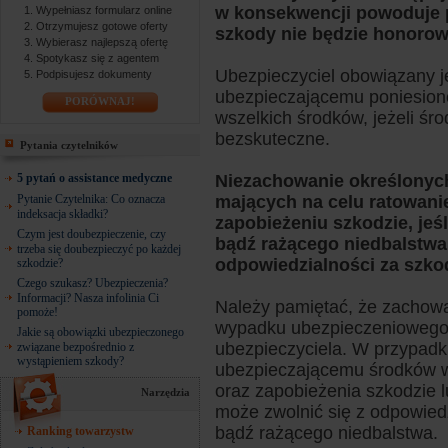
w konsekwencji powoduje po
Wypełniasz formularz online
Otrzymujesz gotowe oferty
szkody nie będzie honorow
Wybierasz najlepszą ofertę
Spotykasz się z agentem
Ubezpieczyciel obowiązany j
Podpisujesz dokumenty
ubezpieczającemu poniesione
PORÓWNAJ!
wszelkich środków, jeżeli śro
bezskuteczne.
Pytania czytelników
5 pytań o assistance medyczne
Niezachowanie określonyc
Pytanie Czytelnika: Co oznacza
mających na celu ratowani
indeksacja składki?
zapobieżeniu szkodzie, jeś
Czym jest doubezpieczenie, czy
bądź rażącego niedbalstwa,
trzeba się doubezpieczyć po każdej
odpowiedzialności za szko
szkodzie?
Czego szukasz? Ubezpieczenia?
Informacji? Nasza infolinia Ci
Należy pamiętać, że zachowa
pomoże!
wypadku ubezpieczeniowego
Jakie są obowiązki ubezpieczonego
ubezpieczyciela. W przypad
związane bezpośrednio z
wystąpieniem szkody?
ubezpieczającemu środków w
oraz zapobieżenia szkodzie l
Narzędzia
może zwolnić się z odpowied
bądź rażącego niedbalstwa.
Ranking towarzystw