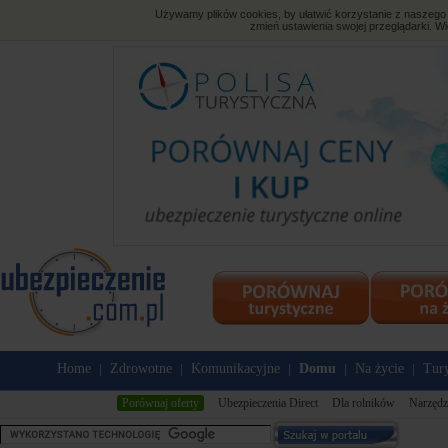
Używamy plików cookies, by ułatwić korzystanie z naszego s
zmień ustawienia swojej przeglądarki. Wi
Home
Zdrowotne
Komunikacyjne
Domu
Na życie
Tury
|
|
|
|
|
Porównaj oferty
Ubezpieczenia Direct
Dla rolników
Narzędz