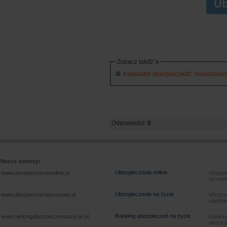
Ub
Zobacz takďż˝e
Kalkulator ubezpieczeďż˝ mieszkaniowy
Odpowiedzi:
0
Nasze serwisy:
Ubezpieczenia online
www.ubezpieczeniaonline.pl
Ubezpie
na nart
Ubezpieczenie na życie
www.ubezpieczeniazyciowe.pl
Wszyst
ubezpie
Ranking ubezpieczeń na życie
www.rankingubezpieczennazycie.pl
Rankin
oszczę