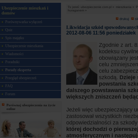
Tu jesteś:
ubezpieczenie.com.pl »
mieszkania »
P
Ubezpieczenie mieszkań i
huraganem »
domów
drukuj
s
Porównywarka wyłączeń
Likwidacja szkód spowodowanych
Quiz
2012-08-06 11:56 poniedziałek
Spis majątku
Zgodnie z art. 
Ubezpieczenie mieszkania
kodeksu cywiln
Wiadomości
obowiązany jes
Poradniki
celu zmniejsze
Porady eksperta
celu zabezpiec
szkodą.
Dzieje 
Przegląd ubezpieczeń
powstania szko
FAQ
dalszego powstawania szkó
Forum
większych zniszczeń będąc
Porównaj ubezpieczenia na życie
Jeżeli więc ubezpieczający u
online
zastosował wszystkich niezb
odpowiedzialności za szkody
której dochodzi o pierwsz
atmosferycznym i następuj