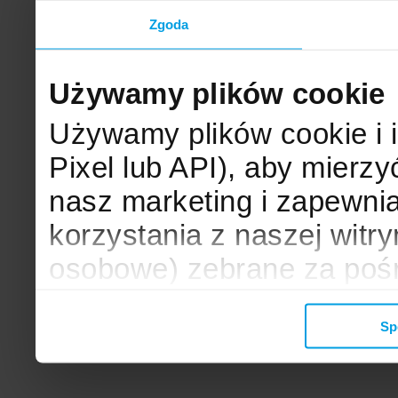
Zgoda
Używamy plików cookie
Używamy plików cookie i 
Pixel lub API), aby mier
nasz marketing i zapewni
korzystania z naszej witr
osobowe) zebrane za poś
mogą zostać wykorzystane
Sp
wyświetlanych Ci reklam. 
zbieramy, udostępniamy 