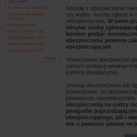
Zgłoś szkodę
Szkodę z ubezpieczenia mie
Porównywarka wyłączeń AC
czy wiatru, można zgłosić w 
Porównywarka zakresów
Assistance
ubezpieczyciela.
W takim pr
Katalog towarzystw
odsyłać osoby zgłaszającej
Opinie o towarzystwach
bowiem podjąć niezwłoczni
Katalog oddziałów ZUS
ubezpieczenia powinna zak
Katalog oddziałów KRUS
ubezpieczającym
.
Katalog oddziałów NFZ
więcej
Towarzystwo ubezpieczeń pow
ramach struktury wewnętrzne
komórki likwidacyjnej.
Umowa ubezpieczenia lub og
przewidywać, że ubezpiecza
powiadomić ubezpieczyciela
ubezpieczenia na cudzy r
paragrafie poprzedzający
ubezpieczającego, jak i u
wie o zawarciu umowy na 