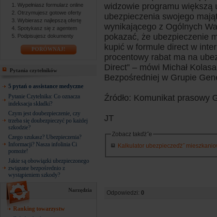
widzowie programu większą 
Wypełniasz formularz online
Otrzymujesz gotowe oferty
ubezpieczenia swojego mająt
Wybierasz najlepszą ofertę
wynikającego z Ogólnych W
Spotykasz się z agentem
pokazać, że ubezpieczenie m
Podpisujesz dokumenty
kupić w formule direct w inte
PORÓWNAJ!
procentowy rabat ma na ube
Direct” – mówi Michał Kolas
Pytania czytelników
Bezpośredniej w Grupie Gene
5 pytań o assistance medyczne
Pytanie Czytelnika: Co oznacza
Źródło: Komunikat prasowy 
indeksacja składki?
Czym jest doubezpieczenie, czy
JT
trzeba się doubezpieczyć po każdej
szkodzie?
Zobacz takďż˝e
Czego szukasz? Ubezpieczenia?
Informacji? Nasza infolinia Ci
Kalkulator ubezpieczeďż˝ mieszkaniowy
pomoże!
Jakie są obowiązki ubezpieczonego
związane bezpośrednio z
wystąpieniem szkody?
Narzędzia
Odpowiedzi:
0
Ranking towarzystw