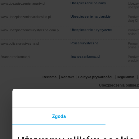
Ubezpieczenie na narty
www.ubezpieczenienanarty.pl
Ubezpie
ubezpie
Ubezpieczenie narciarskie
www.ubezpieczenienarciarskie.pl
Porówna
daję Ci
Ubezpieczenie turystyczne
www.ubezpieczenieturystyczne.com.pl
Porówna
online.
Polisa turystyczna
www.polisaturystyczna.pl
Porówna
online.
finanse.rankomat.pl
finanse.rankomat.pl
Porówn
produkt
|
|
|
|
Reklama
Kontakt
Polityka prywatności
Regulamin
Ubezpieczenia online.p
Zgoda