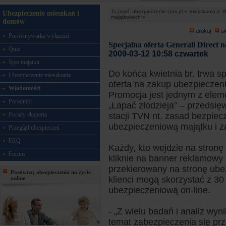
Tu jesteś:
ubezpieczenie.com.pl »
mieszkania »
W
Ubezpieczenie mieszkań i
majątkowych »
domów
drukuj
s
Porównywarka wyłączeń
Specjalna oferta Generali Direct
Quiz
2009-03-12 10:58 czwartek
Spis majątku
Do końca kwietnia br. trwa s
Ubezpieczenie mieszkania
oferta na zakup ubezpieczen
Wiadomości
Promocja jest jednym z ele
Poradniki
„Łapać złodzieja” – przedsię
Porady eksperta
stacji TVN nt. zasad bezpie
ubezpieczeniową majątku i 
Przegląd ubezpieczeń
FAQ
Każdy, kto wejdzie na stronę
Forum
kliknie na banner reklamowy 
przekierowany na stronę ubez
Porównaj ubezpieczenia na życie
klienci mogą skorzystać z 30
online
ubezpieczeniową on-line.
- „Z wielu badań i analiz wy
temat zabezpieczenia się prz