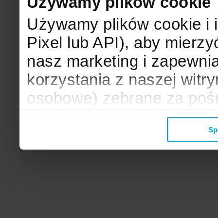
Używamy plików cookie
Używamy plików cookie i 
Pixel lub API), aby mier
nasz marketing i zapewni
korzystania z naszej witr
osobowe) zebrane za poś
mogą zostać wykorzystane
Sp
wyświetlanych Ci reklam. 
zbieramy, udostępniamy 
społecznościowym oraz f
analitycznym, z którymi w
łączyć te informacje z inn