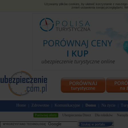
Używamy plików cookies, by ułatwić korzystanie z naszego s
zmień ustawienia swojej przeglądarki. Wi
Home
Zdrowotne
Komunikacyjne
Domu
Na życie
Tury
|
|
|
|
|
Porównaj oferty
Ubezpieczenia Direct
Dla rolników
Narzędz