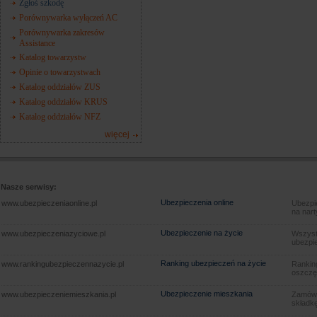
Zgłoś szkodę
Porównywarka wyłączeń AC
Porównywarka zakresów
Assistance
Katalog towarzystw
Opinie o towarzystwach
Katalog oddziałów ZUS
Katalog oddziałów KRUS
Katalog oddziałów NFZ
więcej
Nasze serwisy:
Ubezpieczenia online
www.ubezpieczeniaonline.pl
Ubezpie
na nart
Ubezpieczenie na życie
www.ubezpieczeniazyciowe.pl
Wszyst
ubezpie
Ranking ubezpieczeń na życie
www.rankingubezpieczennazycie.pl
Rankin
oszczę
Ubezpieczenie mieszkania
www.ubezpieczeniemieszkania.pl
Zamów u
składkę