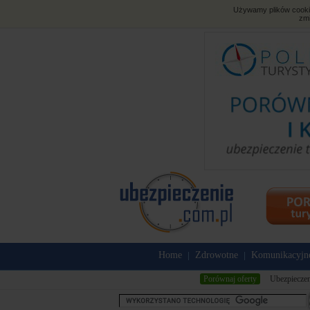
Używamy plików cookies
zmi
Home
Zdrowotne
Komunikacyjn
|
|
Porównaj oferty
Ubezpieczen