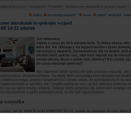
ezpieczenie.com.pl »
mieszkania »
Poradniki »
Ubezpieczone mieszkanie to spokojny wyjazd »
drukuj
skomentuj artykuďż˝
forum
poleďż˝ artykuďż˝ zna
zone mieszkanie to spokojny wyjazd
-06 14:11 wtorek
Już niebawem
święta a zaraz po nich zimowe ferie. To dobra okazja aby
kilka dni. Ale zbliżający się wyjazd bardzo często powodu
narastający niepokój. Zastanawiamy się co będzie, jeśli 
nieobecność pęknie rura, albo ktoś włamie się do mieszka
znowu ulewny deszcz zaleje nam piwnicę? Kto zajmie si
do czasu naszego powrotu?
Aby zapewnić sobie spokój nie tylko podczas wyjazdu, ale p
solidna polisa ubezpieczeniowa. Są oferty, które pozwalają nam ubezpieczyć prakt
u elektronicznego, poprzez kosztowności i dzieła sztuki, do pozostawionych na tara
a nawet drzewek w ogródku. Ale i zwykłe pęknięcie rury czy też cieknący podczas u
ć nas na spore koszty i kłopoty. Dlatego warto przyjrzeć się zakresowi swojego u
zy rzeczywiście w pełni zabezpiecza to, co dla nas najcenniejsze.
na wszystko
czenia, jak np. WARTA DOM KOMFORT PLUS, oparte na zasadzie all risks, które 
kres ochrony mieszkania lub domu z jego wyposażeniem. Dzięki zawartemu w polisi
ssistance klienci mają też zapewnioną organizację i pokrycie kosztów usługi wiel
u zalania mieszkania Warta zorganizuje i opłaci usługę hydraulika, który naprawi 
szklarza, który wstawi wybitą szybę, czy ślusarza, który naprawi uszkodzony przez