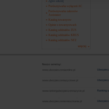
Zgłoś szkodę
Porównywarka wyłączeń AC
Porównywarka zakresów
Assistance
Katalog towarzystw
Opinie o towarzystwach
Katalog oddziałów ZUS
Katalog oddziałów KRUS
Katalog oddziałów NFZ
więcej
Nasze serwisy:
Ubezpiecz
www.ubezpieczeniaonline.pl
Ubezpiecz
www.ubezpieczeniazyciowe.pl
Ranking u
www.rankingubezpieczennazycie.pl
Ubezpiecz
www.ubezpieczeniemieszkania.pl