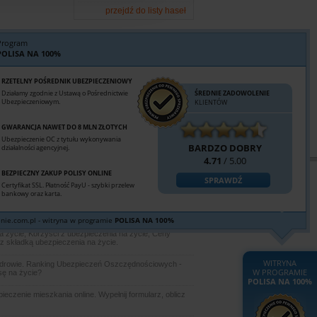
przejdź do listy haseł
Program
POLISA NA 100%
RZETELNY POŚREDNIK UBEZPIECZENIOWY
Działamy zgodnie z Ustawą o Pośrednictwie
ŚREDNIE ZADOWOLENIE
Ubezpieczeniowym.
KLIENTÓW
GWARANCJA NAWET DO 8 MLN ZŁOTYCH
Ubezpieczenie OC z tytułu wykonywania
BARDZO DOBRY
działalności agencyjnej.
4.71
/ 5.00
BEZPIECZNY ZAKUP POLISY ONLINE
SPRAWDŹ
Certyfikat SSL. Płatność PayU - szybki przelew
bankowy oraz karta.
odu, na życie, zdrowotne, nieruchomości, na wakacje,
wna.
nie.com.pl - witryna w programie
POLISA NA 100%
 życie, Korzyści z ubezpieczenia na życie, Ceny
z składką ubezpieczenia na życie.
WITRYNA
zdrowie. Ranking Ubezpieczeń Oszczędnościowych -
W PROGRAMIE
sę na życie?
POLISA NA 100%
czenie mieszkania online. Wypełnij formularz, oblicz