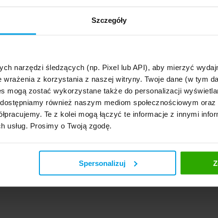
 I nawet nie trzeba będzie wracać z wyjazdu.
zostawić zaufanej osobie klucze i pełnomocnictwo do podejmowania decyzji w sp
Szczegóły
 z nieruchomością. Ale co ciekawe, z takiej polisy możemy skorzystać także podcz
nie zawiera bowiem assistance medyczny,co gwarantuje m.in. wizytę lekarza w 
 razie nagłego zachorowania każdego z domowników. Szczególnie podczas zimo
rych o przeziębienie czy kontuzje narciarską nie trudno, taka opcja może się bard
takďż˝e
ych narzędzi śledzących (np. Pixel lub API), aby mierzyć wyd
lator ubezpieczeďż˝ mieszkaniowych - porďż˝wnaj oferty i kup online!
e wrażenia z korzystania z naszej witryny. Twoje dane (w tym 
« powrďż˝t do dzi
s mogą zostać wykorzystane także do personalizacji wyświetla
« zapisz siď
, udostępniamy również naszym mediom społecznościowym oraz
łpracujemy. Te z kolei mogą łączyć te informacje z innymi infor
zi:
0
[+] Dodaj swoją opin
ch usług. Prosimy o Twoją zgodę.
Spersonalizuj
Z