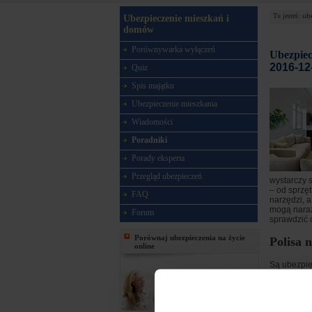
Tu jesteś:
ub
Ubezpieczenie mieszkań i
domów
Porównywarka wyłączeń
Ubezpiec
2016-12
Quiz
Spis majątku
Ubezpieczenie mieszkania
Wiadomości
Poradniki
Porady eksperta
Przegląd ubezpieczeń
wystarczy 
– od sprzęt
FAQ
narzędzi, 
mogą narazi
Forum
sprawdzić c
Porównaj ubezpieczenia na życie
Polisa 
online
Są ubezpie
szeroki za
domowemu a
W przypadk
czy wężyk, 