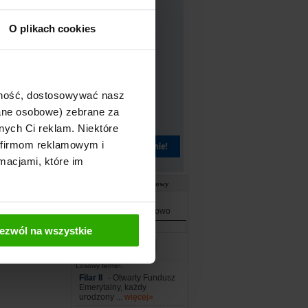
rawach
O plikach cookies
as wyjazdu.
dowolnym miejscu
wych wyjazdów,
zo przydać.
ajność, dostosowywać nasz
dane osobowe) zebrane za
aďż˝u: Poradniki
nych Ci reklam. Niektóre
ż˝ na Newsletter
 firmom reklamowym i
macjami, które im
ię
[+] Forum
Słownik ubezpieczeniowy
Wpisz szukane słowo
ezwól na wszystkie
Losowy termin:
Filar II
- Otwarty Fundusz
Emerytalny, każdy
urodzony ...
więcej»