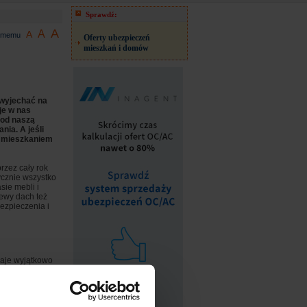
Sprawdź:
A
A
A
jomemu
Oferty ubezpieczeń
mieszkań i domów
 wyjechać na
je w nas
pod naszą
nia. A jeśli
ę mieszkaniem
rzez cały rok
ycznie wszystko
sie mebli i
lewy dach też
bezpieczenia i
daje wyjątkowo
e tzw.
u specjalistów.
pęknięty zawór
 złodzieja zamek