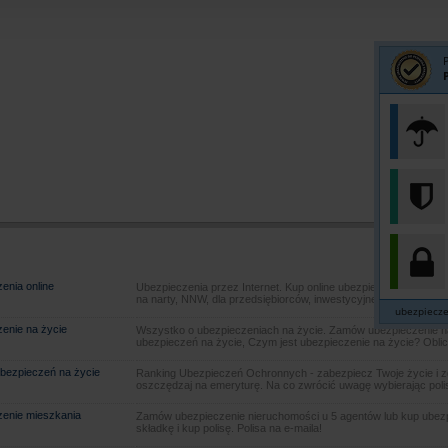
enia online
Ubezpieczenia przez Internet. Kup online ubezpieczenie samoch
na narty, NNW, dla przedsiębiorców, inwestycyjne, ochrona pra
ubezpiecze
enie na życie
Wszystko o ubezpieczeniach na życie. Zamów ubezpieczenie na
ubezpieczeń na życie, Czym jest ubezpieczenie na życie? Oblic
bezpieczeń na życie
Ranking Ubezpieczeń Ochronnych - zabezpiecz Twoje życie i 
oszczędzaj na emeryturę. Na co zwrócić uwagę wybierając poli
enie mieszkania
Zamów ubezpieczenie nieruchomości u 5 agentów lub kup ubezpie
składkę i kup polisę. Polisa na e-maila!