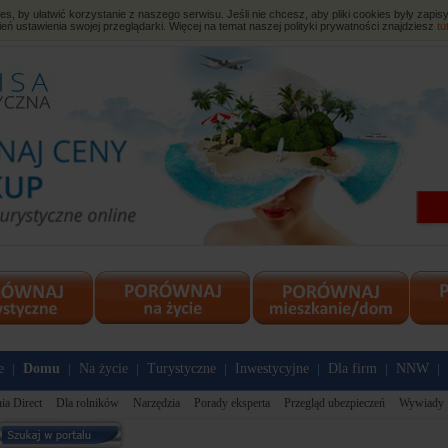
, by ułatwić korzystanie z naszego serwisu. Jeśli nie chcesz, aby pliki cookies były zap
eń ustawienia swojej przeglądarki. Więcej na temat naszej polityki prywatności znajdziesz
tu
e
Domu
Na życie
Turystyczne
Inwestycyjne
Dla firm
NNW
|
|
|
|
|
|
|
ia Direct
Dla rolników
Narzędzia
Porady eksperta
Przegląd ubezpieczeń
Wywiady