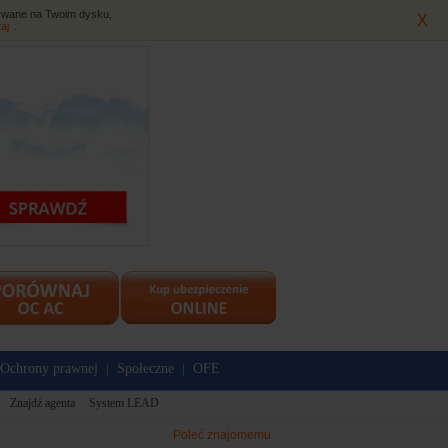
isywane na Twoim dysku,
X
taj
.
Ochrony prawnej
Społeczne
OFE
|
|
Znajdź agenta
System LEAD
Poleć znajomemu