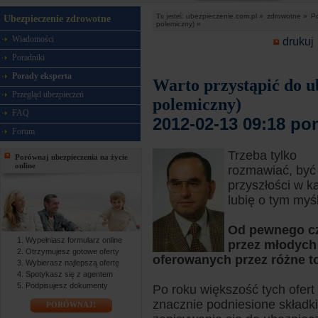
Tu jesteś:
ubezpieczenie.com.pl »
zdrowotne »
Po
Ubezpieczenie zdrowotne
polemiczny) »
Wiadomości
drukuj
Poradniki
Porady eksperta
Warto przystąpić do u
Przegląd ubezpieczeń
polemiczny)
FAQ
2012-02-13 09:18 po
Forum
Trzeba tylko
Porównaj ubezpieczenia na życie
online
rozmawiać, być 
przyszłości w ka
lubię o tym myśle
Od pewnego cz
Wypełniasz formularz online
przez młodych
Otrzymujesz gotowe oferty
oferowanych przez różne to
Wybierasz najlepszą ofertę
Spotykasz się z agentem
Podpisujesz dokumenty
Po roku większość tych ofert 
znacznie podniesione składki 
PORÓWNAJ!