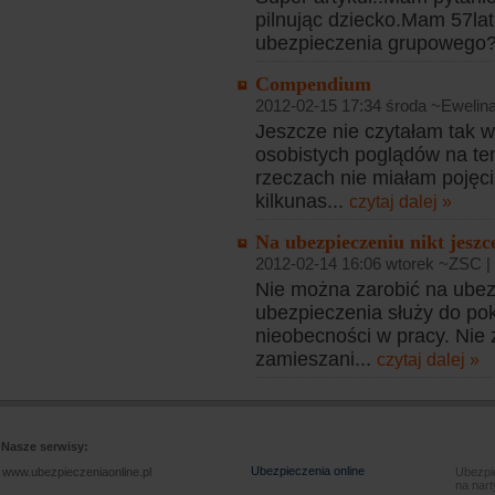
pilnując dziecko.Mam 57la
ubezpieczenia grupowego
Compendium
2012-02-15 17:34 środa ~Ewelin
Jeszcze nie czytałam tak
osobistych poglądów na te
rzeczach nie miałam pojęci
kilkunas...
czytaj dalej »
Na ubezpieczeniu nikt jeszce
2012-02-14 16:06 wtorek ~ZSC |
Nie można zarobić na ubez
ubezpieczenia służy do pok
nieobecności w pracy. Nie 
zamieszani...
czytaj dalej »
Nasze serwisy:
Ubezpieczenia online
www.ubezpieczeniaonline.pl
Ubezpie
na nart