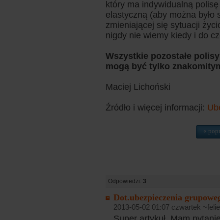
który ma indywidualną polis
elastyczną (aby można było 
zmieniającej się sytuacji ży
nigdy nie wiemy kiedy i do c
Wszystkie pozostałe polisy
mogą być tylko znakomity
Maciej Lichoński
Źródło i więcej informacji:
Ube
« pop
Odpowiedzi:
3
Dot.ubezpieczenia grupoweg
2013-05-02 01:07 czwartek ~feli
Super artykuł..Mam pytanie