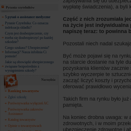
zapisywania się do ubezpiec
wypłatę świadczenia), a byli k
Pytania czytelników
5 pytań o assistance medyczne
Część z nich zrozumiała j
Pytanie Czytelnika: Co oznacza
na życie jest indywidualna 
indeksacja składki?
napiszę teraz: to powinna
Czym jest doubezpieczenie, czy
trzeba się doubezpieczyć po każdej
szkodzie?
Pozostali niech nadal szukają 
Czego szukasz? Ubezpieczenia?
Informacji? Nasza infolinia Ci
Być może pojawi się na rynk
pomoże!
na starcie dostanie na tyle d
Jakie są obowiązki ubezpieczonego
związane bezpośrednio z
pozyskania klientów zacznie
wystąpieniem szkody?
szybko wyczerpie te sztuczn
zacząć liczyć koszty i przych
Narzędzia
oferować prawidłowo wycenia
Ranking towarzystw
Zgłoś szkodę
Takich firm na rynku było już 
Porównywarka wyłączeń AC
pamięta.
Porównywarka zakresów
Assistance
Na koniec drobna uwaga: w a
Katalog towarzystw
zdrowotnych, i w moim przek
Opinie o towarzystwach
ubezpieczenie zdrowotne i 