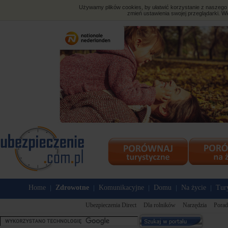
Używamy plików cookies, by ułatwić korzystanie z naszego s
zmień ustawienia swojej przeglądarki. Wi
Home
Zdrowotne
Komunikacyjne
Domu
Na życie
Tur
|
|
|
|
|
Ubezpieczenia Direct
Dla rolników
Narzędzia
Porad