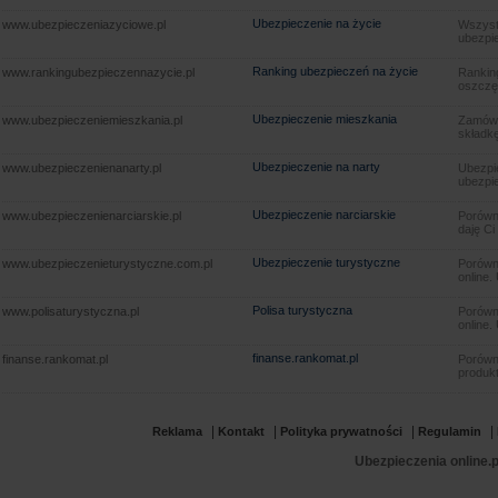
Ubezpieczenie na życie
www.ubezpieczeniazyciowe.pl
Wszyst
ubezpie
Ranking ubezpieczeń na życie
www.rankingubezpieczennazycie.pl
Rankin
oszczę
Ubezpieczenie mieszkania
www.ubezpieczeniemieszkania.pl
Zamów u
składkę
Ubezpieczenie na narty
www.ubezpieczenienanarty.pl
Ubezpie
ubezpie
Ubezpieczenie narciarskie
www.ubezpieczenienarciarskie.pl
Porówna
daję Ci
Ubezpieczenie turystyczne
www.ubezpieczenieturystyczne.com.pl
Porówna
online.
Polisa turystyczna
www.polisaturystyczna.pl
Porówna
online.
finanse.rankomat.pl
finanse.rankomat.pl
Porówn
produkt
|
|
|
|
Reklama
Kontakt
Polityka prywatności
Regulamin
Ubezpieczenia online.p