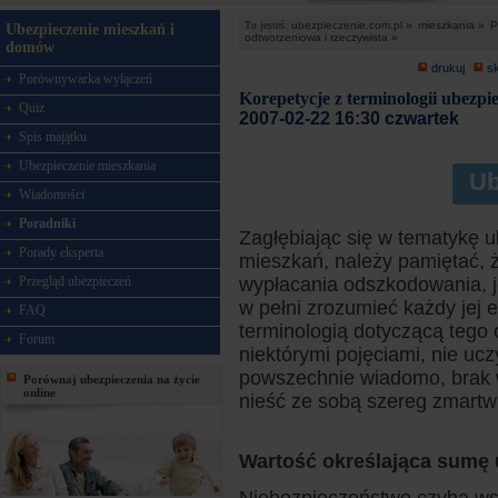
Tu jesteś:
ubezpieczenie.com.pl »
mieszkania »
P
Ubezpieczenie mieszkań i
odtworzeniowa i rzeczywista »
domów
drukuj
s
Porównywarka wyłączeń
Korepetycje z terminologii ubezpi
Quiz
2007-02-22 16:30 czwartek
Spis majątku
Ubezpieczenie mieszkania
Ub
Wiadomości
Poradniki
Zagłębiając się w tematykę 
Porady eksperta
mieszkań, należy pamiętać, ż
Przegląd ubezpieczeń
wypłacania odszkodowania, j
w pełni zrozumieć każdy jej 
FAQ
terminologią dotyczącą tego 
Forum
niektórymi pojęciami, nie uczy
powszechnie wiadomo, brak w
Porównaj ubezpieczenia na życie
online
nieść ze sobą szereg zmartwi
Wartość określająca sumę 