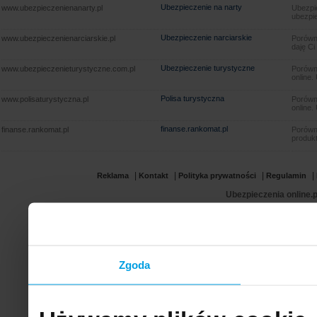
Ubezpieczenie na narty
www.ubezpieczenienanarty.pl
Ubezpie
ubezpie
Ubezpieczenie narciarskie
www.ubezpieczenienarciarskie.pl
Porówna
daję Ci
Ubezpieczenie turystyczne
www.ubezpieczenieturystyczne.com.pl
Porówna
online.
Polisa turystyczna
www.polisaturystyczna.pl
Porówna
online.
finanse.rankomat.pl
finanse.rankomat.pl
Porówn
produkt
|
|
|
|
Reklama
Kontakt
Polityka prywatności
Regulamin
Ubezpieczenia online.p
Zgoda