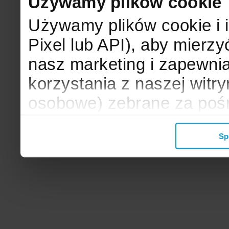
Używamy plików cookie
Używamy plików cookie i 
Pixel lub API), aby mier
nasz marketing i zapewni
korzystania z naszej witr
osobowe) zebrane za poś
mogą zostać wykorzystane
Sp
wyświetlanych Ci reklam. 
zbieramy, udostępniamy 
społecznościowym oraz f
analitycznym, z którymi w
łączyć te informacje z inn