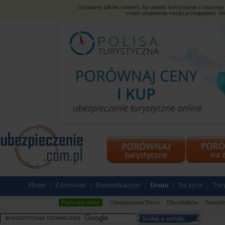
Używamy plików cookies, by ułatwić korzystanie z naszego s
zmień ustawienia swojej przeglądarki. Wi
Home
Zdrowotne
Komunikacyjne
Domu
Na życie
Tury
|
|
|
|
|
Porównaj oferty
Ubezpieczenia Direct
Dla rolników
Narzędz