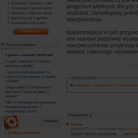
Niebezpieczeństwo czyha ws
Wypełniasz formularz online
podjęciem błędnych decyzji,
Otrzymujesz gotowe oferty
skutkach, chcielibyśmy pokr
Wybierasz najlepszą ofertę
Spotykasz się z agentem
ubezpieczenia.
Podpisujesz dokumenty
PORÓWNAJ!
Najistotniejsza w tym przypa
ona stanowi podstawę wypła
ubezpieczeniowe przyjmują ki
Pytania czytelników
wartość należnego odszkodo
5 pytań o assistance medyczne
Pytanie Czytelnika: Co oznacza
indeksacja składki?
1
|
Czym jest doubezpieczenie, czy
trzeba się doubezpieczyć po każdej
Zobacz takďż˝e
szkodzie?
Kalkulator ubezpieczeďż˝ mieszkaniowy
Czego szukasz? Ubezpieczenia?
Informacji? Nasza infolinia Ci
pomoże!
Jakie są obowiązki ubezpieczonego
związane bezpośrednio z
wystąpieniem szkody?
Odpowiedzi:
2
Narzędzia
Hmmm
2008-10-27 19:55 poniedziałek ~basu |
[+] od
Ranking towarzystw
bardzo, bardzo lakonicznie....... ale prz