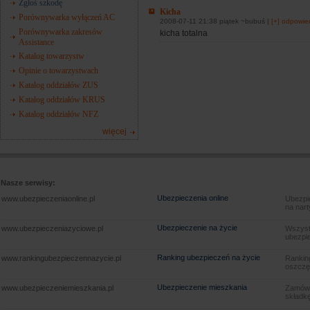
Zgłoś szkodę
Kicha
Porównywarka wyłączeń AC
2008-07-11 21:38 piątek ~bubuś |
[+] odpowie
Porównywarka zakresów
kicha totalna
Assistance
Katalog towarzystw
Opinie o towarzystwach
Katalog oddziałów ZUS
Katalog oddziałów KRUS
Katalog oddziałów NFZ
więcej
Nasze serwisy:
Ubezpieczenia online
www.ubezpieczeniaonline.pl
Ubezpie
na nart
Ubezpieczenie na życie
www.ubezpieczeniazyciowe.pl
Wszyst
ubezpie
Ranking ubezpieczeń na życie
www.rankingubezpieczennazycie.pl
Rankin
oszczę
Ubezpieczenie mieszkania
www.ubezpieczeniemieszkania.pl
Zamów u
składkę