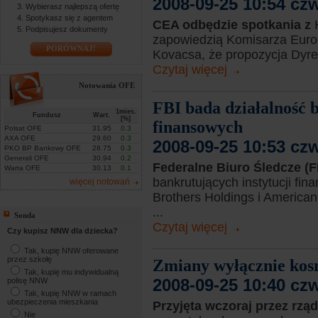
2008-09-25 10:54 cz
Wybierasz najlepszą ofertę
Spotykasz się z agentem
CEA odbędzie spotkania z
Podpisujesz dokumenty
zapowiedzią Komisarza Europ
PORÓWNAJ!
Kovacsa, że propozycja Dyr
Czytaj więcej
Notowania OFE
FBI bada działalność b
1mies.
Fundusz
Wart.
[%]
finansowych
Polsat OFE
31.95
0.3
AXA OFE
29.60
0.3
2008-09-25 10:53 cz
PKO BP Bankowy OFE
28.75
0.3
Generali OFE
30.94
0.2
Federalne Biuro Śledcze (
Warta OFE
30.13
0.1
bankrutujących instytucji f
więcej notowań
Brothers Holdings i American
...
Sonda
Czytaj więcej
Czy kupisz NNW dla dziecka?
Tak, kupię NNW oferowane
przez szkołę
Zmiany wyłącznie kos
Tak, kupię mu indywidualną
2008-09-25 10:40 cz
polisę NNW
Tak, kupię NNW w ramach
ubezpieczenia mieszkania
Przyjęta wczoraj przez rzą
Nie