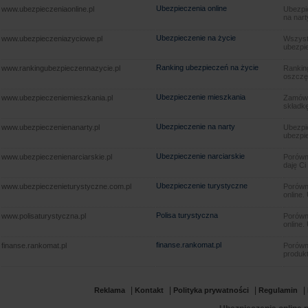
Ubezpieczenia online
www.ubezpieczeniaonline.pl
Ubezpie
na nart
Ubezpieczenie na życie
www.ubezpieczeniazyciowe.pl
Wszyst
ubezpie
Ranking ubezpieczeń na życie
www.rankingubezpieczennazycie.pl
Rankin
oszczę
Ubezpieczenie mieszkania
www.ubezpieczeniemieszkania.pl
Zamów u
składkę
Ubezpieczenie na narty
www.ubezpieczenienanarty.pl
Ubezpie
ubezpie
Ubezpieczenie narciarskie
www.ubezpieczenienarciarskie.pl
Porówna
daję Ci
Ubezpieczenie turystyczne
www.ubezpieczenieturystyczne.com.pl
Porówna
online.
Polisa turystyczna
www.polisaturystyczna.pl
Porówna
online.
finanse.rankomat.pl
finanse.rankomat.pl
Porówn
produkt
|
|
|
|
Reklama
Kontakt
Polityka prywatności
Regulamin