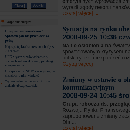
emerytalnych wprowadza zmi
wyraził zgody resort finansów
Czytaj więcej
Najpopularniejsze
Sytuacja na rynku ube
Ubezpieczasz mieszkanie?
2008-09-25 10:36 cz
Sprawdź jak nie przepłacić za
polisę
Na tle osłabienia na
świato
Najczęściej kradzione samochody w
spowodowanym kryzysem na 
2009 roku
UFG wystawi zaświadczenie o
polski rynek ubezpieczeń ro
zniżkach za bezszkodowy przebieg
Czytaj więcej
ubezpieczenia
Ubezpieczenie NNW - wszystko, co
chciałbyś o nim wiedzieć
Zmiany w ustawie o 
Wypowiedzenie umowy OC przy
zmianie ubezpieczyciela
komunikacyjnym
2008-09-24 10:45 śr
Grupa robocza ds. przegl
Rozwoju Rynku Finansowego 
zaproponowane zmiany zaczn
Dla ...
Czytaj więcej