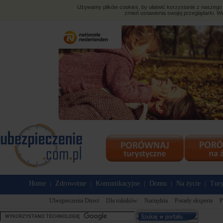
Używamy plików cookies, by ułatwić korzystanie z naszego s
zmień ustawienia swojej przeglądarki. Wi
Home
Zdrowotne
Komunikacyjne
Domu
Na życie
Tury
|
|
|
|
|
Ubezpieczenia Direct
Dla rolników
Narzędzia
Porady eksperta
P