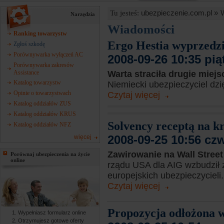
ubezpieczenie.com.pl »
Tu jesteś:
Narzędzia
Wiadomości
Ranking towarzystw
Ergo Hestia wyprzedz
Zgłoś szkodę
Porównywarka wyłączeń AC
2008-09-26 10:35 pią
Porównywarka zakresów
Assistance
Warta straciła drugie miej
Katalog towarzystw
Niemiecki ubezpieczyciel dzię
Opinie o towarzystwach
Czytaj więcej
Katalog oddziałów ZUS
Katalog oddziałów KRUS
Solvency receptą na k
Katalog oddziałów NFZ
2008-09-25 10:56 cz
więcej
Zawirowanie na Wall Stree
Porównaj ubezpieczenia na życie
online
rządu USA dla AIG wzbudził 
europejskich ubezpieczycieli.
Czytaj więcej
Propozycja odłożona w 
Wypełniasz formularz online
Otrzymujesz gotowe oferty