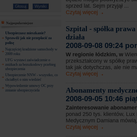
sprzed lat. Sejm przyjął ...
Czytaj więcej
Najpopularniejsze
Szpital - spółka praw
Ubezpieczasz mieszkanie?
działa
Sprawdź jak nie przepłacić za
polisę
2008-09-08 09:24 po
Najczęściej kradzione samochody w
W regionie łódzkim, w
Wieru
2009 roku
UFG wystawi zaświadczenie o
przekształcony w spółkę praw
zniżkach za bezszkodowy przebieg
tak jak dotychczas, ale nie m
ubezpieczenia
Czytaj więcej
Ubezpieczenie NNW - wszystko, co
chciałbyś o nim wiedzieć
Wypowiedzenie umowy OC przy
Abonamenty medyczne 
zmianie ubezpieczyciela
2008-09-05 10:46 pią
Zainteresowanie abonamen
ponad 250 tys. klientów, Lu
Medycznym Damiana mówią, ż
Czytaj więcej