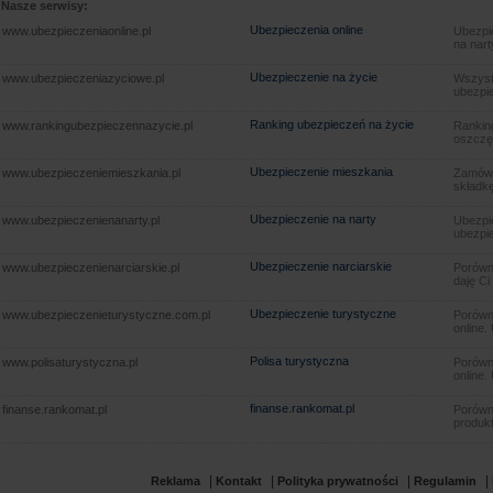
Nasze serwisy:
Ubezpieczenia online
www.ubezpieczeniaonline.pl
Ubezpie
na nart
Ubezpieczenie na życie
www.ubezpieczeniazyciowe.pl
Wszyst
ubezpie
Ranking ubezpieczeń na życie
www.rankingubezpieczennazycie.pl
Rankin
oszczę
Ubezpieczenie mieszkania
www.ubezpieczeniemieszkania.pl
Zamów u
składkę
Ubezpieczenie na narty
www.ubezpieczenienanarty.pl
Ubezpie
ubezpie
Ubezpieczenie narciarskie
www.ubezpieczenienarciarskie.pl
Porówna
daję Ci
Ubezpieczenie turystyczne
www.ubezpieczenieturystyczne.com.pl
Porówna
online.
Polisa turystyczna
www.polisaturystyczna.pl
Porówna
online.
finanse.rankomat.pl
finanse.rankomat.pl
Porówn
produkt
|
|
|
|
Reklama
Kontakt
Polityka prywatności
Regulamin