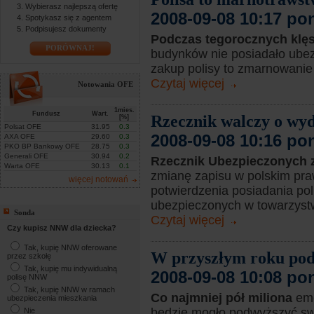
Wybierasz najlepszą ofertę
2008-09-08 10:17 po
Spotykasz się z agentem
Podpisujesz dokumenty
Podczas tegorocznych klę
PORÓWNAJ!
budynków nie posiadało ubez
zakup polisy to zmarnowanie 
Czytaj więcej
Notowania OFE
1mies.
Fundusz
Wart.
Rzecznik walczy o wy
[%]
Polsat OFE
31.95
0.3
2008-09-08 10:16 po
AXA OFE
29.60
0.3
PKO BP Bankowy OFE
28.75
0.3
Generali OFE
30.94
0.2
Rzecznik Ubezpieczonych 
Warta OFE
30.13
0.1
zmianę zapisu w polskim pra
więcej notowań
potwierdzenia posiadania pol
ubezpieczonych w towarzystw
Sonda
Czytaj więcej
Czy kupisz NNW dla dziecka?
Tak, kupię NNW oferowane
W przyszłym roku po
przez szkołę
Tak, kupię mu indywidualną
2008-09-08 10:08 po
polisę NNW
Tak, kupię NNW w ramach
Co najmniej pół miliona
eme
ubezpieczenia mieszkania
będzie mogło podwyższyć sw
Nie