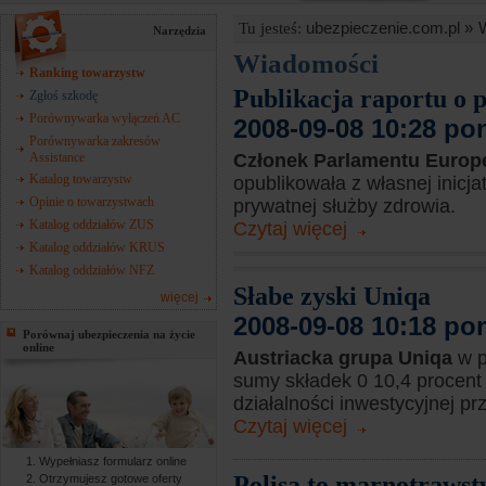
ubezpieczenie.com.pl »
Tu jesteś:
Narzędzia
Wiadomości
Ranking towarzystw
Publikacja raportu o 
Zgłoś szkodę
Porównywarka wyłączeń AC
2008-09-08 10:28 po
Porównywarka zakresów
Assistance
Członek Parlamentu Europ
Katalog towarzystw
opublikowała z własnej inicj
Opinie o towarzystwach
prywatnej służby zdrowia.
Katalog oddziałów ZUS
Czytaj więcej
Katalog oddziałów KRUS
Katalog oddziałów NFZ
Słabe zyski Uniqa
więcej
2008-09-08 10:18 po
Porównaj ubezpieczenia na życie
online
Austriacka grupa Uniqa
w p
sumy składek 0 10,4 procent 
działalności inwestycyjnej prz
Czytaj więcej
Wypełniasz formularz online
Polisa to marnotraws
Otrzymujesz gotowe oferty