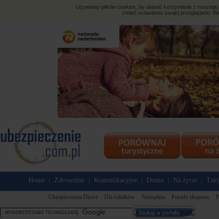
Używamy plików cookies, by ułatwić korzystanie z naszego s
zmień ustawienia swojej przeglądarki. Wi
Home
Zdrowotne
Komunikacyjne
Domu
Na życie
Tury
|
|
|
|
|
Ubezpieczenia Direct
Dla rolników
Narzędzia
Porady eksperta
P