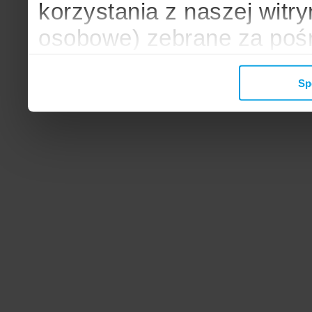
korzystania z naszej witr
osobowe) zebrane za poś
mogą zostać wykorzystane
Sp
wyświetlanych Ci reklam. 
zbieramy, udostępniamy 
społecznościowym oraz f
analitycznym, z którymi w
łączyć te informacje z inn
przekazałeś, korzystając 
zgodę.