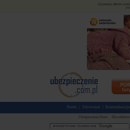
Używamy plików cookies
zmi
Home
Zdrowotne
Komunikacyjn
|
|
Ubezpieczenia Direct
Dla rolników