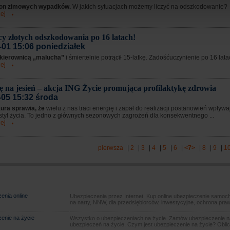
on zimowych wypadków.
W jakich sytuacjach możemy liczyć na odszkodowanie?
ej
ęcy złotych odszkodowania po 16 latach!
-01 15:06 poniedziałek
 kierownicą „malucha”
i śmiertelnie potrącił 15-latkę. Zadośćuczynienie po 16 lata
ej
ę na jesień – akcja ING Życie promująca profilaktykę zdrowia
-05 15:32 środa
ura sprawia, że
wielu z nas traci energię i zapał do realizacji postanowień wpływ
styl życia. To jedno z głównych sezonowych zagrożeń dla konsekwentnego ...
ej
pierwsza
|
2
|
3
|
4
|
5
|
6
|
<7>
|
8
|
9
|
1
enia online
Ubezpieczenia przez Internet. Kup online ubezpieczenie samoch
na narty, NNW, dla przedsiębiorców, inwestycyjne, ochrona pra
enie na życie
Wszystko o ubezpieczeniach na życie. Zamów ubezpieczenie na
ubezpieczeń na życie, Czym jest ubezpieczenie na życie? Oblic