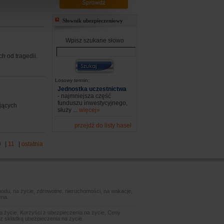
Słownik ubezpieczeniowy
Wpisz szukane słowo
ch od tragedii.
Losowy termin:
Jednostka uczestnictwa
- najmniejsza część
funduszu inwestycyjnego,
ających
służy ...
więcej»
przejdź do listy haseł
0
|
11
|
ostatnia
odu, na życie, zdrowotne, nieruchomości, na wakacje,
wna.
 życie, Korzyści z ubezpieczenia na życie, Ceny
z składką ubezpieczenia na życie.