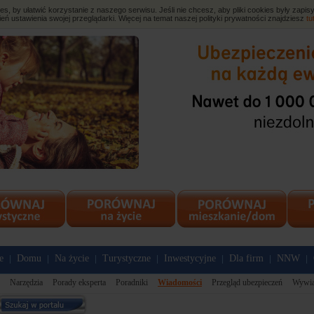
, by ułatwić korzystanie z naszego serwisu. Jeśli nie chcesz, aby pliki cookies były zap
eń ustawienia swojej przeglądarki. Więcej na temat naszej polityki prywatności znajdziesz
tu
e
Domu
Na życie
Turystyczne
Inwestycyjne
Dla firm
NNW
|
|
|
|
|
|
|
Narzędzia
Porady eksperta
Poradniki
Wiadomości
Przegląd ubezpieczeń
Wywi