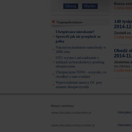
Rusza sez
Czytaj więc
140 tysi
Najpopularniejsze
2014-12
Ubezpieczasz mieszkanie?
Zasłabł za
Sprawdź jak nie przepłacić za
Czytaj więc
polisę
Najczęściej kradzione samochody w
Obudź si
2009 roku
2014-11
UFG wystawi zaświadczenie o
zniżkach za bezszkodowy przebieg
Jesienna a
ubezpieczenia
na zdrowy 
Czytaj więc
Ubezpieczenie NNW - wszystko, co
chciałbyś o nim wiedzieć
Wypowiedzenie umowy OC przy
zmianie ubezpieczyciela
Nasze serwisy:
Ubezpiecz
www.ubezpieczeniaonline.pl
Ubezpiecz
www.ubezpieczeniazyciowe.pl