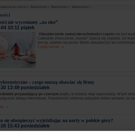
ezpieczenie.com.pl »
Wiadomości »
Wiadomości »
Wiadomości »
ości
ści nie wyceniamy „na oko”
-04 10:11 piątek
Ubezpieczenie samej nieruchomości często
nie jest wys
Całkowite zniszczenie „murów” zdarza się rzadziej, niż kra
rzeczy, zalanie czy pożar. Warto ubezpieczyć też ruchomośc
Czytaj więcej
ybernetyczne – czego muszą obawiać się firmy
-30 13:49 poniedziałek
edziałek przypadający po czarnym
piątku, to kolejny etap wyprzedaży. W tym dni
wyłącznie sklepy internetowe. Popularność robienia zakupów online sprawia, że z
ej
o się ubezpieczyć wyjeżdżając na narty w polskie góry?
-16 15:43 poniedziałek
rozpocznie się
sezon narciarski. Kierunek wyjazdu już zaplanowany - oczywiście st