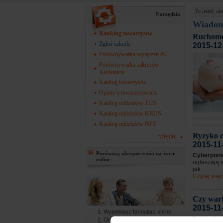
Tu jesteś:
ub
Narzędzia
Wiadom
Ranking towarzystw
Ruchomo
Zgłoś szkodę
2015-12
Porównywarka wyłączeń AC
Porównywarka zakresów
Assistance
Katalog towarzystw
Opinie o towarzystwach
Katalog oddziałów ZUS
Katalog oddziałów KRUS
Katalog oddziałów NFZ
Ryzyko c
więcej
2015-11
Porównaj ubezpieczenia na życie
Cyberponi
online
ogłaszają 
jak ...
Czytaj więc
Czy wart
2015-11
Wypełniasz formularz online
Za chwilę 
Otrzymujesz gotowe oferty