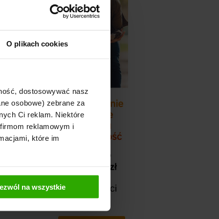
ystyczna ...
asza na
O plikach cookies
bardzo szybko –
ajność, dostosowywać nasz
dane osobowe) zebrane za
nych Ci reklam. Niektóre
y okres, w
 firmom reklamowym i
macjami, które im
Ubezpieczeń
ezwól na wszystkie