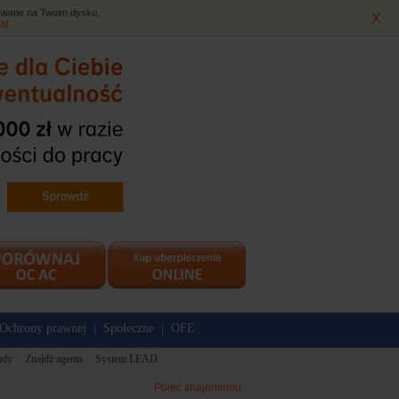
isywane na Twoim dysku,
X
taj
.
Ochrony prawnej
Społeczne
OFE
|
|
ady
Znajdź agenta
System LEAD
Poleć znajomemu