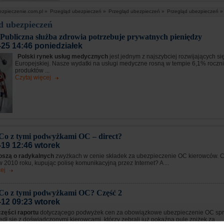
ezpieczenie.com.pl »
Przegląd ubezpieczeń »
Przegląd ubezpieczeń »
Przegląd ubezpieczeń »
d ubezpieczeń
: Publiczna służba zdrowia potrzebuje prywatnych pieniędzy
-25 14:46 poniedziałek
Polski rynek usług medycznych
jest jednym z najszybciej rozwijających si
Europejskiej. Nasze wydatki na usługi medyczne rosną w tempie 6,1% roczni
produktów ...
Czytaj więcej
Co z tymi podwyżkami OC – direct?
-19 12:46 wtorek
oszą o radykalnych
zwyżkach w cenie składek za ubezpieczenie OC kierowców. C
w 2010 roku, kupując polisę komunikacyjną przez Internet? A ...
ej
Co z tymi podwyżkami OC? Część 2
-12 09:23 wtorek
części raportu
dotyczącego podwyżek cen za obowiązkowe ubezpieczenie OC spr
dł się z doświadczonymi kierowcami, którzy zebrali już pokaźną pulę zniżek za ...