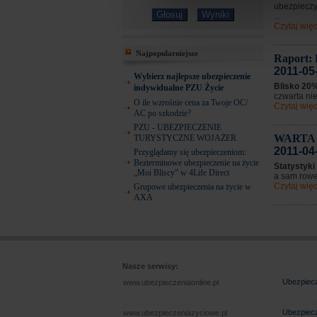
ubezpieczyc
...
Czytaj więc
Najpopularniejsze
Raport: 
2011-05
Wybierz najlepsze ubezpieczenie
Blisko 20
indywidualne PZU Życie
czwarta nie
O ile wzrośnie cena za Twoje OC/
Czytaj więc
AC po szkodzie?
PZU - UBEZPIECZENIE
WARTA 
TURYSTYCZNE WOJAŻER
2011-04
Przyglądamy się ubezpieczeniom:
Bezterminowe ubezpieczenie na życie
Statystyki
„Moi Bliscy” w 4Life Direct
a sam rowe
Czytaj więc
Grupowe ubezpieczenia na życie w
AXA
Nasze serwisy:
Ubezpiecz
www.ubezpieczeniaonline.pl
Ubezpiecz
www.ubezpieczeniazyciowe.pl