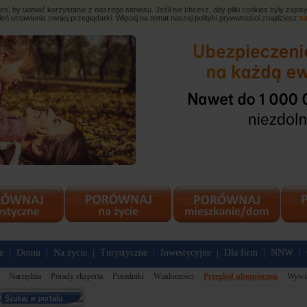
, by ułatwić korzystanie z naszego serwisu. Jeśli nie chcesz, aby pliki cookies były zap
eń ustawienia swojej przeglądarki. Więcej na temat naszej polityki prywatności znajdziesz
tu
e
Domu
Na życie
Turystyczne
Inwestycyjne
Dla firm
NNW
|
|
|
|
|
|
|
Narzędzia
Porady eksperta
Poradniki
Wiadomości
Przegląd ubezpieczeń
Wywi