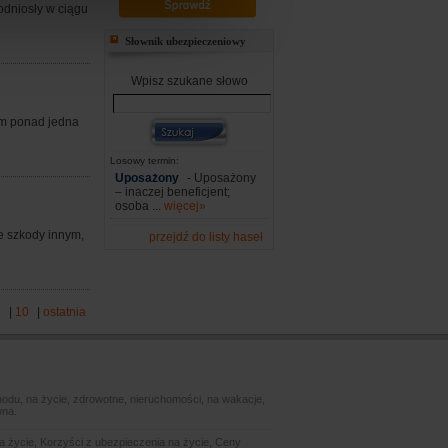
podniosły w ciągu
Słownik ubezpieczeniowy
Wpisz szukane słowo
em ponad jedna
Losowy termin:
Uposażony
- Uposażony
– inaczej beneficjent;
osoba ...
więcej»
 szkody innym,
przejdź do listy haseł
9
|
10
|
ostatnia
odu, na życie, zdrowotne, nieruchomości, na wakacje,
wna.
 życie, Korzyści z ubezpieczenia na życie, Ceny