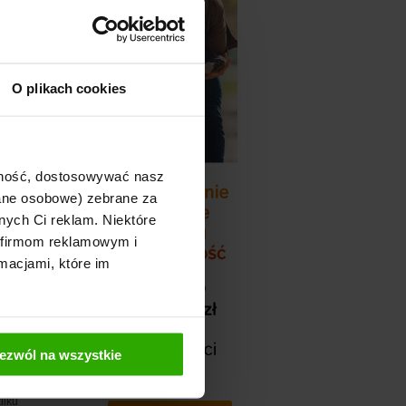
 więc
O plikach cookies
ajność, dostosowywać nasz
ierowcy jeżdżą
dane osobowe) zebrane za
owarzystwa
nych Ci reklam. Niektóre
 firmom reklamowym i
macjami, które im
polisę
ezwól na wszystkie
ilku