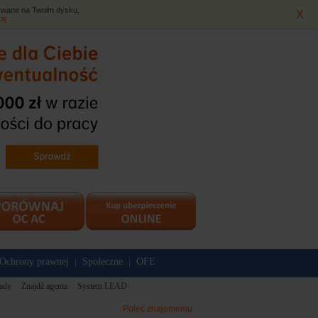
isywane na Twoim dysku,
X
taj
.
Ochrony prawnej
Społeczne
OFE
|
|
ady
Znajdź agenta
System LEAD
Poleć znajomemu